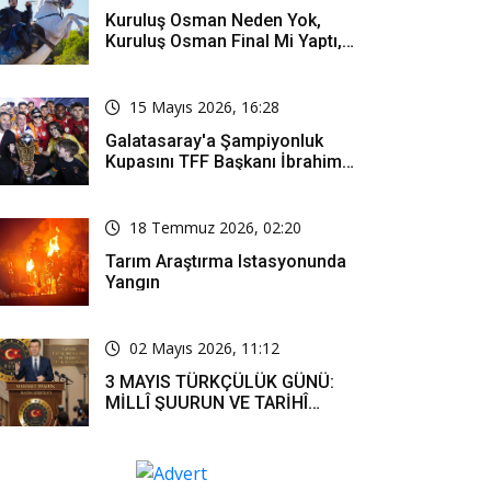
Kuruluş Osman Neden Yok,
Kuruluş Osman Final Mi Yaptı,
Bitti Mi, Günü Kanalı Mı Değişti,
Kuruluş Osman Yeni Bölüm Ne
Zaman Yayınlanacak?
15 Mayıs 2026, 16:28
Galatasaray'a Şampiyonluk
Kupasını TFF Başkanı İbrahim
Hacıosmanoğlu Mu Verecek?
18 Temmuz 2026, 02:20
Tarım Araştırma Istasyonunda
Yangın
02 Mayıs 2026, 11:12
3 MAYIS TÜRKÇÜLÜK GÜNÜ:
MİLLÎ ŞUURUN VE TARİHÎ
SORUMLULUĞUN ORTAK
İFADESİ