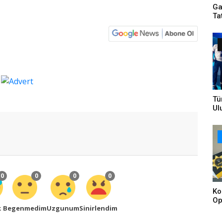
Ga
Ta
Tü
Ul
Bi
Ta
Br
0
0
0
0
Ko
Op
k
Begenmedim
Uzgunum
Sinirlendim
Tu