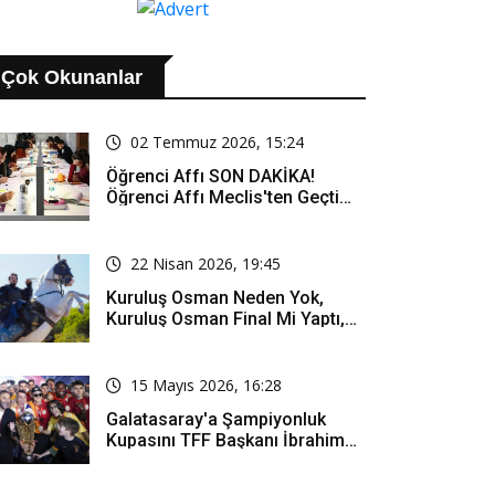
Çok Okunanlar
02 Temmuz 2026, 15:24
Öğrenci Affı SON DAKİKA!
Öğrenci Affı Meclis'ten Geçti
Mi? Öğrenci Affı Kimleri
Kapsıyor?
22 Nisan 2026, 19:45
Kuruluş Osman Neden Yok,
Kuruluş Osman Final Mi Yaptı,
Bitti Mi, Günü Kanalı Mı Değişti,
Kuruluş Osman Yeni Bölüm Ne
Zaman Yayınlanacak?
15 Mayıs 2026, 16:28
Galatasaray'a Şampiyonluk
Kupasını TFF Başkanı İbrahim
Hacıosmanoğlu Mu Verecek?