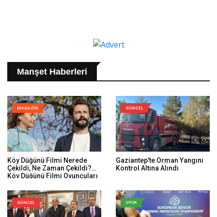
Manşet Haberleri
MAGAZİN
GÜNCEL
Köy Düğünü Filmi Nerede
Gaziantep'te Orman Yangını
Çekildi, Ne Zaman Çekildi?
Kontrol Altına Alındı
Köy Düğünü Filmi Oyuncuları
Kim, Konusu Ne?
GÜNCEL
SPOR