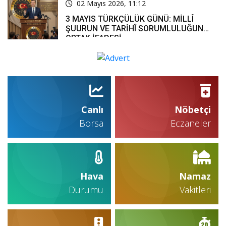
02 Mayıs 2026, 11:12
3 MAYIS TÜRKÇÜLÜK GÜNÜ: MİLLÎ
ŞUURUN VE TARİHÎ SORUMLULUĞUN
ORTAK İFADESİ
Canlı
Nöbetçi
Borsa
Eczaneler
Hava
Namaz
Durumu
Vakitleri