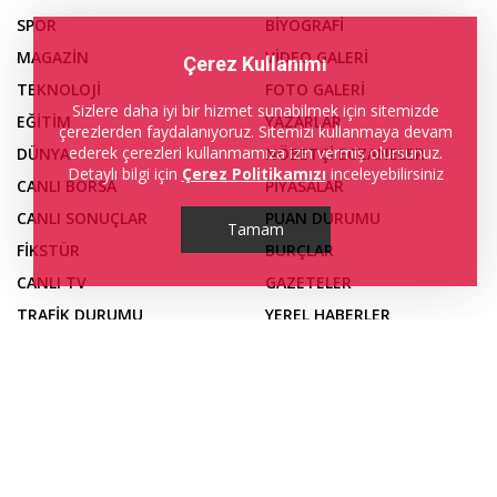
SPOR
BİYOGRAFİ
MAGAZİN
VİDEO GALERİ
Çerez Kullanımı
TEKNOLOJİ
FOTO GALERİ
Sizlere daha iyi bir hizmet sunabilmek için sitemizde
EĞİTİM
YAZARLAR
çerezlerden faydalanıyoruz. Sitemizi kullanmaya devam
ederek çerezleri kullanmamıza izin vermiş olursunuz.
DÜNYA
NÖBETÇİ ECZANELER
Detaylı bilgi için
Çerez Politikamızı
inceleyebilirsiniz
CANLI BORSA
PİYASALAR
CANLI SONUÇLAR
PUAN DURUMU
Tamam
FİKSTÜR
BURÇLAR
CANLI TV
GAZETELER
TRAFİK DURUMU
YEREL HABERLER
KÜNYE
İLETİŞİM
NAMAZ VAKİTLERİ
YAYIN İLKEMİZ
HAVA DURUMU
GİZLİLİK POLİTİKAMIZ
Web sitemizde yer alan haber içerikleri izin alınmadan,