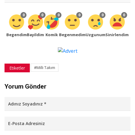
0
0
0
0
0
0
Begendim
Bayildim
Komik
Begenmedim
Uzgunum
Sinirlendim
#Milli Takım
Etiketler
Yorum Gönder