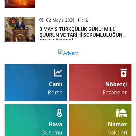
02 Mayıs 2026, 11:12
3 MAYIS TÜRKÇÜLÜK GÜNÜ: MİLLÎ
ŞUURUN VE TARİHÎ SORUMLULUĞUN
ORTAK İFADESİ
Canlı
Nöbetçi
Borsa
Eczaneler
Hava
Namaz
Durumu
Vakitleri