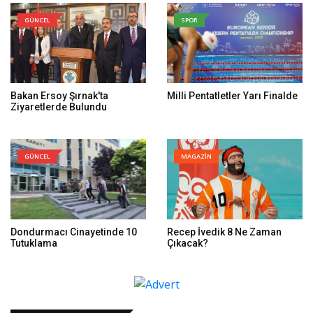
GÜNCEL
SPOR
Bakan Ersoy Şırnak'ta
Milli Pentatletler Yarı Finalde
Ziyaretlerde Bulundu
GÜNCEL
MAGAZİN
Dondurmacı Cinayetinde 10
Recep İvedik 8 Ne Zaman
Tutuklama
Çıkacak?