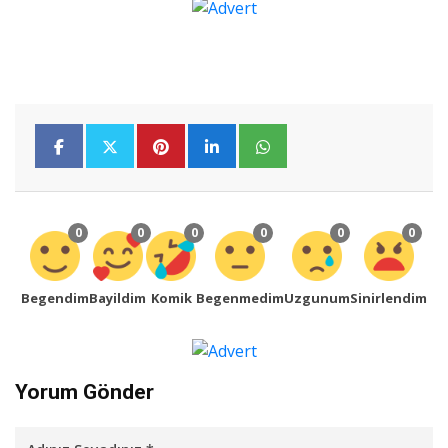
0
0
0
0
0
0
Begendim
Bayildim
Komik
Begenmedim
Uzgunum
Sinirlendim
Yorum Gönder