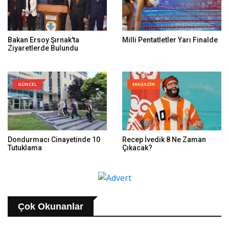
Bakan Ersoy Şırnak'ta
Milli Pentatletler Yarı Finalde
Ziyaretlerde Bulundu
GÜNCEL
MAGAZİN
Dondurmacı Cinayetinde 10
Recep İvedik 8 Ne Zaman
Tutuklama
Çıkacak?
Çok Okunanlar