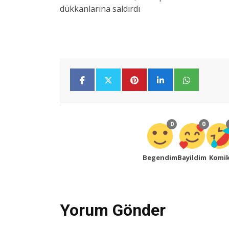
0
0
Begendim
Bayildim
Komi
Yorum Gönder