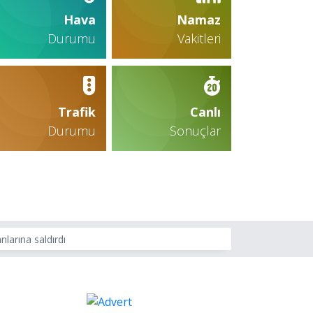
Hava
Namaz
Durumu
Vakitleri
Trafik
Canlı
Durumu
Sonuçlar
nlarına saldırdı