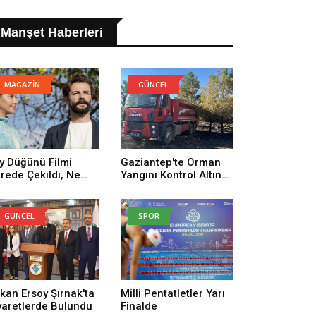
Manşet Haberleri
MAGAZİN
GÜNCEL
y Düğünü Filmi
Gaziantep'te Orman
rede Çekildi, Ne
Yangını Kontrol Altına
man Çekildi? Köy
Alındı
ğünü Filmi
uncuları Kim,
GÜNCEL
SPOR
nusu Ne?
kan Ersoy Şırnak'ta
Milli Pentatletler Yarı
yaretlerde Bulundu
Finalde