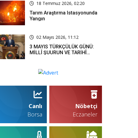
18 Temmuz 2026, 02:20
Tarım Araştırma Istasyonunda
Yangın
02 Mayıs 2026, 11:12
3 MAYIS TÜRKÇÜLÜK GÜNÜ:
MİLLÎ ŞUURUN VE TARİHÎ
SORUMLULUĞUN ORTAK
İFADESİ
Canlı
Nöbetçi
Borsa
Eczaneler