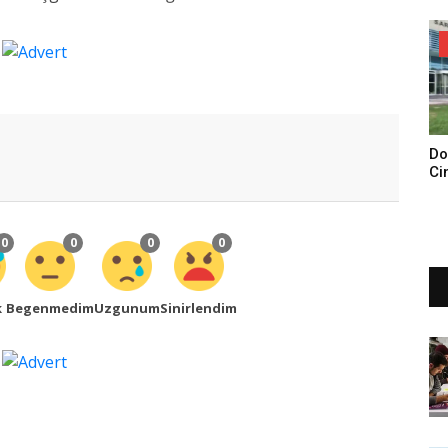
Do
Ci
Tu
0
0
0
0
k
Begenmedim
Uzgunum
Sinirlendim