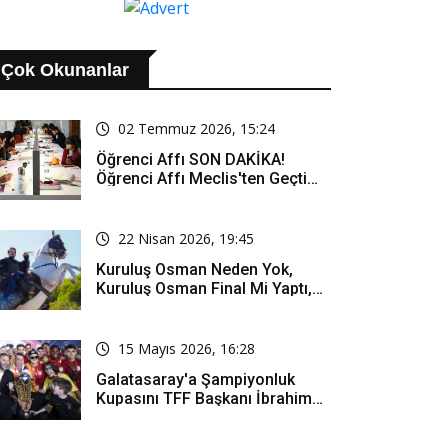
Çok Okunanlar
02 Temmuz 2026, 15:24
Öğrenci Affı SON DAKİKA!
Öğrenci Affı Meclis'ten Geçti
Mi? Öğrenci Affı Kimleri
Kapsıyor?
22 Nisan 2026, 19:45
Kuruluş Osman Neden Yok,
Kuruluş Osman Final Mi Yaptı,
Bitti Mi, Günü Kanalı Mı Değişti,
Kuruluş Osman Yeni Bölüm Ne
Zaman Yayınlanacak?
15 Mayıs 2026, 16:28
Galatasaray'a Şampiyonluk
Kupasını TFF Başkanı İbrahim
Hacıosmanoğlu Mu Verecek?