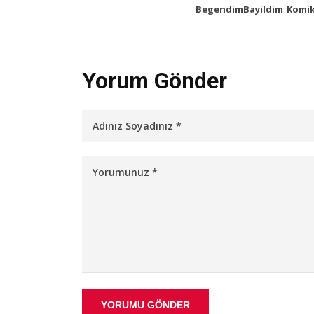
Begendim
Bayildim
Komi
Yorum Gönder
YORUMU GÖNDER