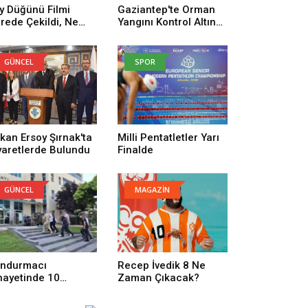
y Düğünü Filmi
Gaziantep'te Orman
rede Çekildi, Ne
Yangını Kontrol Altına
man Çekildi? Köy
Alındı
ğünü Filmi
uncuları Kim,
GÜNCEL
SPOR
nusu Ne?
kan Ersoy Şırnak'ta
Milli Pentatletler Yarı
yaretlerde Bulundu
Finalde
GÜNCEL
MAGAZİN
ndurmacı
Recep İvedik 8 Ne
nayetinde 10
Zaman Çıkacak?
tuklama