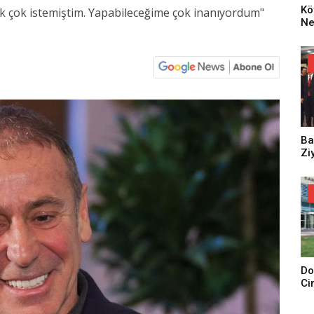
Kö
ak çok istemiştim. Yapabileceğime çok inanıyordum"
Ne
Za
Dü
Oy
Ko
Ba
Zi
Do
Ci
Tu