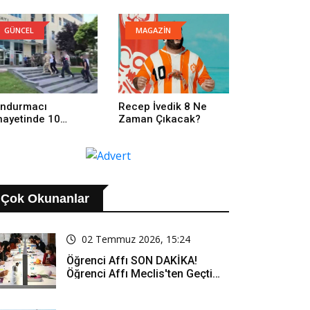
GÜNCEL
MAGAZİN
ndurmacı
Recep İvedik 8 Ne
nayetinde 10
Zaman Çıkacak?
tuklama
Çok Okunanlar
02 Temmuz 2026, 15:24
Öğrenci Affı SON DAKİKA!
Öğrenci Affı Meclis'ten Geçti
Mi? Öğrenci Affı Kimleri
Kapsıyor?