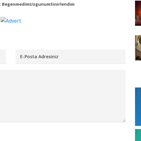
k
Begenmedim
Uzgunum
Sinirlendim