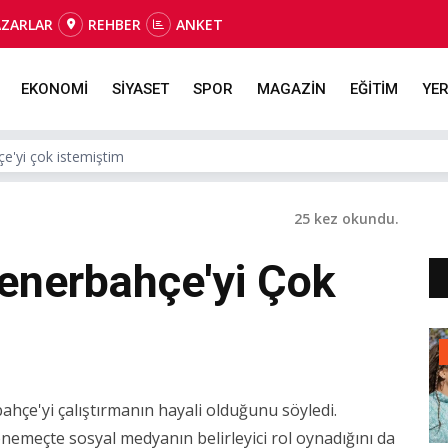
AZARLAR
REHBER
ANKET
EKONOMİ
SİYASET
SPOR
MAGAZİN
EĞİTİM
YER
çe'yi çok istemiştim
25 kez okundu.
Fenerbahçe'yi Çok
hçe'yi çalıştırmanın hayali olduğunu söyledi.
 dönemeçte sosyal medyanın belirleyici rol oynadığını da