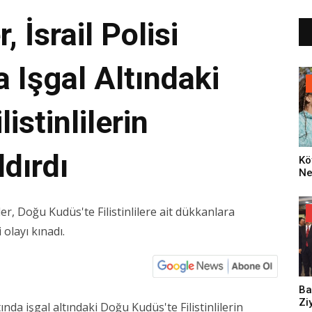
 İsrail Polisi
 Işgal Altındaki
istinlilerin
dırdı
Kö
Ne
Za
Dü
Oy
ler, Doğu Kudüs'te Filistinlilere ait dükkanlara
Ko
 olayı kınadı.
Ba
Zi