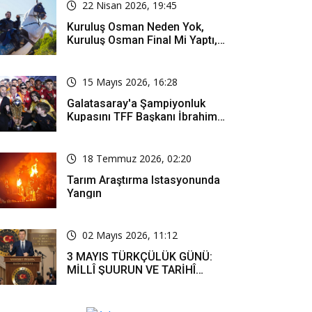
22 Nisan 2026, 19:45
Kuruluş Osman Neden Yok,
Kuruluş Osman Final Mi Yaptı,
Bitti Mi, Günü Kanalı Mı Değişti,
Kuruluş Osman Yeni Bölüm Ne
Zaman Yayınlanacak?
15 Mayıs 2026, 16:28
Galatasaray'a Şampiyonluk
Kupasını TFF Başkanı İbrahim
Hacıosmanoğlu Mu Verecek?
18 Temmuz 2026, 02:20
Tarım Araştırma Istasyonunda
Yangın
02 Mayıs 2026, 11:12
3 MAYIS TÜRKÇÜLÜK GÜNÜ:
MİLLÎ ŞUURUN VE TARİHÎ
SORUMLULUĞUN ORTAK
İFADESİ