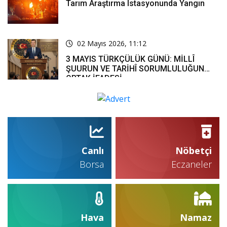
Tarım Araştırma Istasyonunda Yangın
02 Mayıs 2026, 11:12
3 MAYIS TÜRKÇÜLÜK GÜNÜ: MİLLÎ
ŞUURUN VE TARİHÎ SORUMLULUĞUN
ORTAK İFADESİ
Canlı
Nöbetçi
Borsa
Eczaneler
Hava
Namaz