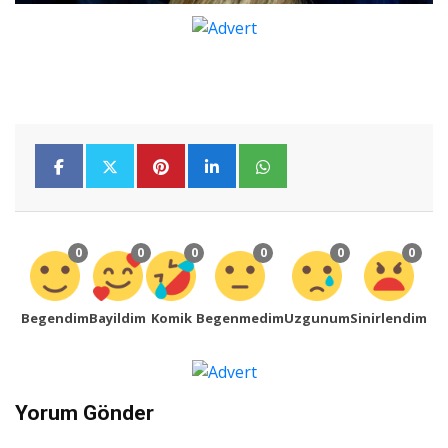
0
0
0
0
0
0
Begendim
Bayildim
Komik
Begenmedim
Uzgunum
Sinirlendim
Yorum Gönder