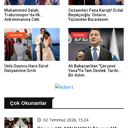
Muhammed Salah,
Cezaevleri Fena Karıştı! Erdal
Trabzonspor'da Ilk
Beşikçioğlu: Onların
Antrenmanına Çıktı
Yüzünden Buradayım
MAGAZİN
GÜNCEL
Ünlü Oyuncu Hare Sürel
Ali Babacan’dan "Çerçeve
Dünyaevine Girdi
Yasa"ya Tam Destek: Tarihi
Bir Adım
Çok Okunanlar
02 Temmuz 2026, 15:24