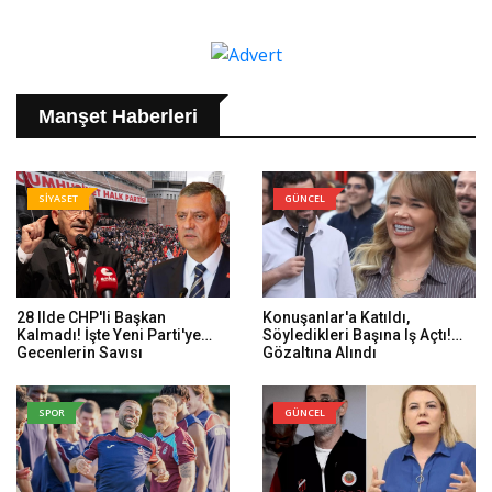
Manşet Haberleri
SİYASET
GÜNCEL
28 Ilde CHP'li Başkan
Konuşanlar'a Katıldı,
Kalmadı! İşte Yeni Parti'ye
Söyledikleri Başına Iş Açtı!
Geçenlerin Sayısı
Gözaltına Alındı
SPOR
GÜNCEL