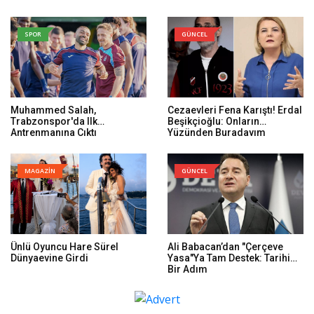
SPOR
GÜNCEL
Muhammed Salah,
Cezaevleri Fena Karıştı! Erdal
Trabzonspor'da Ilk
Beşikçioğlu: Onların
Antrenmanına Çıktı
Yüzünden Buradayım
MAGAZİN
GÜNCEL
Ünlü Oyuncu Hare Sürel
Ali Babacan’dan "Çerçeve
Dünyaevine Girdi
Yasa"ya Tam Destek: Tarihi
Bir Adım