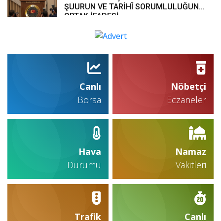
ŞUURUN VE TARİHÎ SORUMLULUĞUN
ORTAK İFADESİ
Canlı
Nöbetçi
Borsa
Eczaneler
Hava
Namaz
Durumu
Vakitleri
Trafik
Canlı