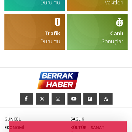
Durumu
Vakitleri
Trafik
Canlı
Durumu
Sonuçlar
GÜNCEL
SAĞLIK
EKONOMİ
KÜLTÜR - SANAT