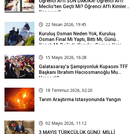
Öğrenci Affı SON DAKİKA! Öğrenci Affı
Meclis'ten Geçti Mi? Öğrenci Affı Kimleri
Kapsıyor?
22 Nisan 2026, 19:45
Kuruluş Osman Neden Yok, Kuruluş
Osman Final Mi Yaptı, Bitti Mi, Günü
Kanalı Mı Değişti, Kuruluş Osman Yeni
Bölüm Ne Zaman Yayınlanacak?
15 Mayıs 2026, 16:28
Galatasaray'a Şampiyonluk Kupasını TFF
Başkanı İbrahim Hacıosmanoğlu Mu
Verecek?
18 Temmuz 2026, 02:20
Tarım Araştırma Istasyonunda Yangın
02 Mayıs 2026, 11:12
3 MAYIS TÜRKÇÜLÜK GÜNÜ: MİLLÎ