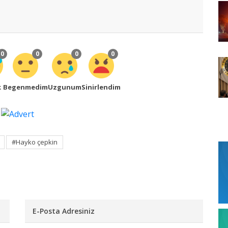
0
0
0
0
k
Begenmedim
Uzgunum
Sinirlendim
#Hayko çepkin