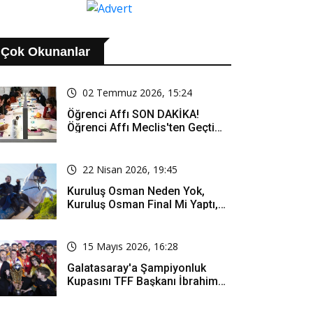
Çok Okunanlar
02 Temmuz 2026, 15:24
Öğrenci Affı SON DAKİKA!
Öğrenci Affı Meclis'ten Geçti
Mi? Öğrenci Affı Kimleri
Kapsıyor?
22 Nisan 2026, 19:45
Kuruluş Osman Neden Yok,
Kuruluş Osman Final Mi Yaptı,
Bitti Mi, Günü Kanalı Mı Değişti,
Kuruluş Osman Yeni Bölüm Ne
Zaman Yayınlanacak?
15 Mayıs 2026, 16:28
Galatasaray'a Şampiyonluk
Kupasını TFF Başkanı İbrahim
Hacıosmanoğlu Mu Verecek?