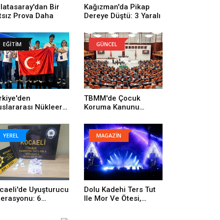
latasaray'dan Bir
Kağızman'da Pikap
tsız Prova Daha
Dereye Düştü: 3 Yaralı
EĞİTİM
GÜNCEL
rkiye'den
TBMM'de Çocuk
uslararası Nükleer
Koruma Kanunu
lim Olimpiyatı'nda
Değişikliği Kabul Edildi
rihi Başarı: 1 Altın, 3
onz
YEREL
MAGAZİN
caeli'de Uyuşturucu
Dolu Kadehi Ters Tut
erasyonu: 6
Ile Mor Ve Ötesi,
tuklama
İstanbul Festivali’nde
Rock Rüzgârı Estirdi