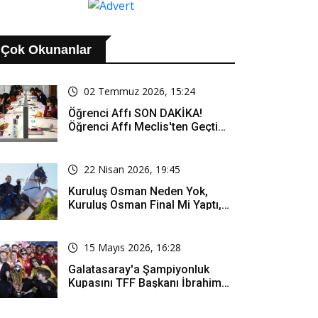
Çok Okunanlar
02 Temmuz 2026, 15:24
Öğrenci Affı SON DAKİKA!
Öğrenci Affı Meclis'ten Geçti
Mi? Öğrenci Affı Kimleri
Kapsıyor?
22 Nisan 2026, 19:45
Kuruluş Osman Neden Yok,
Kuruluş Osman Final Mi Yaptı,
Bitti Mi, Günü Kanalı Mı Değişti,
Kuruluş Osman Yeni Bölüm Ne
Zaman Yayınlanacak?
15 Mayıs 2026, 16:28
Galatasaray'a Şampiyonluk
Kupasını TFF Başkanı İbrahim
Hacıosmanoğlu Mu Verecek?