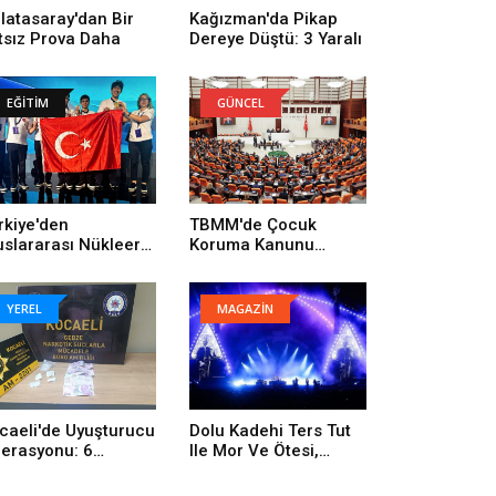
latasaray'dan Bir
Kağızman'da Pikap
tsız Prova Daha
Dereye Düştü: 3 Yaralı
EĞİTİM
GÜNCEL
rkiye'den
TBMM'de Çocuk
uslararası Nükleer
Koruma Kanunu
lim Olimpiyatı'nda
Değişikliği Kabul Edildi
rihi Başarı: 1 Altın, 3
onz
YEREL
MAGAZİN
caeli'de Uyuşturucu
Dolu Kadehi Ters Tut
erasyonu: 6
Ile Mor Ve Ötesi,
tuklama
İstanbul Festivali’nde
Rock Rüzgârı Estirdi