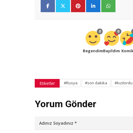
0
0
Begendim
Bayildim
Komi
#Rusya
#son dakika
#kızılordu
Etiketler
Yorum Gönder