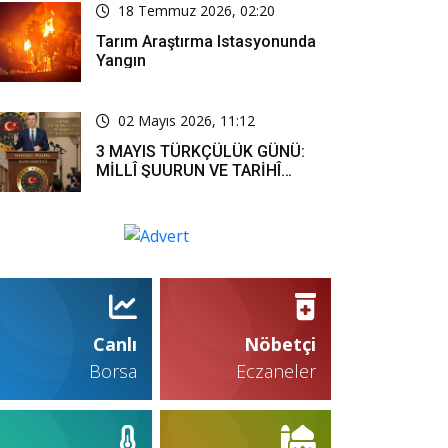
18 Temmuz 2026, 02:20
Tarım Araştırma Istasyonunda
Yangın
02 Mayıs 2026, 11:12
3 MAYIS TÜRKÇÜLÜK GÜNÜ:
MİLLÎ ŞUURUN VE TARİHÎ
SORUMLULUĞUN ORTAK
İFADESİ
Canlı
Nöbetçi
Borsa
Eczaneler