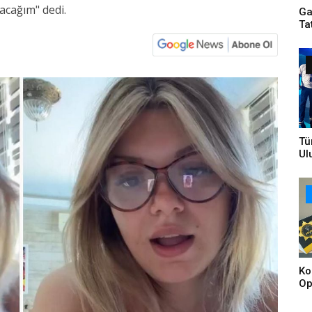
acağım" dedi.
Ga
Ta
Tü
Ul
Bi
Ta
Br
Ko
Op
Tu