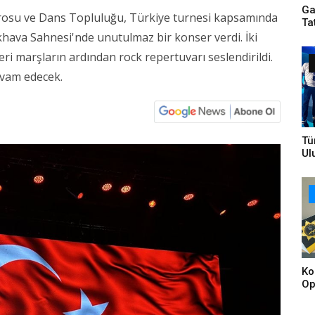
Ga
rosu ve Dans Topluluğu, Türkiye turnesi kapsamında
Ta
hava Sahnesi'nde unutulmaz bir konser verdi. İki
ri marşların ardından rock repertuvarı seslendirildi.
evam edecek.
Tü
Ul
Bi
Ta
Br
Ko
Op
Tu