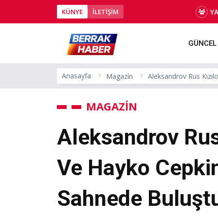
Y
KÜNYE
İLETİŞİM
GÜNCEL
Anasayfa
Magazi̇n
Aleksandrov Rus Kızıl
MAGAZİN
Aleksandrov Rus
Ve Hayko Cepkin
Sahnede Buluşt