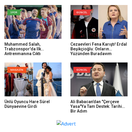
SPOR
GÜNCEL
Muhammed Salah,
Cezaevleri Fena Karıştı! Erdal
Trabzonspor'da Ilk
Beşikçioğlu: Onların
Antrenmanına Çıktı
Yüzünden Buradayım
MAGAZİN
GÜNCEL
Ünlü Oyuncu Hare Sürel
Ali Babacan’dan "Çerçeve
Dünyaevine Girdi
Yasa"ya Tam Destek: Tarihi
Bir Adım