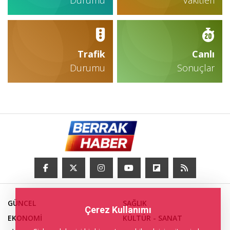
Durumu
Vakitleri
Trafik
Canlı
Durumu
Sonuçlar
GÜNCEL
SAĞLIK
Çerez Kullanımı
EKONOMİ
KÜLTÜR - SANAT