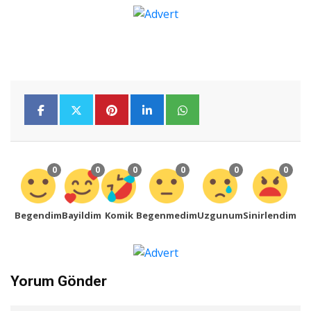
0
0
0
0
0
0
Begendim
Bayildim
Komik
Begenmedim
Uzgunum
Sinirlendim
Yorum Gönder