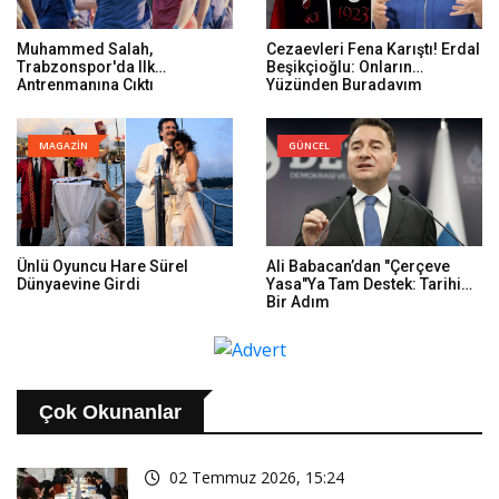
Muhammed Salah,
Cezaevleri Fena Karıştı! Erdal
Trabzonspor'da Ilk
Beşikçioğlu: Onların
Antrenmanına Çıktı
Yüzünden Buradayım
MAGAZİN
GÜNCEL
Ünlü Oyuncu Hare Sürel
Ali Babacan’dan "Çerçeve
Dünyaevine Girdi
Yasa"ya Tam Destek: Tarihi
Bir Adım
Çok Okunanlar
02 Temmuz 2026, 15:24