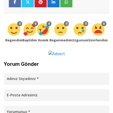
0
0
0
0
0
0
Begendim
Bayildim
Komik
Begenmedim
Uzgunum
Sinirlendim
Yorum Gönder