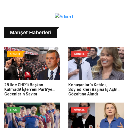
Manşet Haberleri
SİYASET
GÜNCEL
28 Ilde CHP'li Başkan
Konuşanlar'a Katıldı,
Kalmadı! İşte Yeni Parti'ye
Söyledikleri Başına Iş Açtı!
Geçenlerin Sayısı
Gözaltına Alındı
SPOR
GÜNCEL