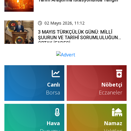
02 Mayıs 2026, 11:12
3 MAYIS TÜRKÇÜLÜK GÜNÜ: MİLLÎ
ŞUURUN VE TARİHÎ SORUMLULUĞUN
ORTAK İFADESİ
Canlı
Nöbetçi
Borsa
Eczaneler
Hava
Namaz