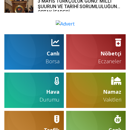
3 MAYIS TÜRKÇÜLÜK GÜNÜ: MİLLÎ
ŞUURUN VE TARİHÎ SORUMLULUĞUN
ORTAK İFADESİ
Canlı
Nöbetçi
Borsa
Eczaneler
Hava
Namaz
Durumu
Vakitleri
Trafik
Canlı