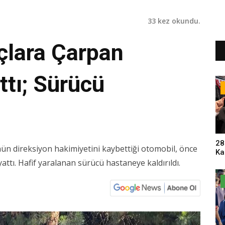
33 kez okundu.
çlara Çarpan
ttı; Sürücü
28
n direksiyon hakimiyetini kaybettiği otomobil, önce
Ka
Pa
attı. Hafif yaralanan sürücü hastaneye kaldırıldı.
Sa