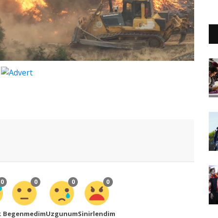
0
0
0
0
k
Begenmedim
Uzgunum
Sinirlendim