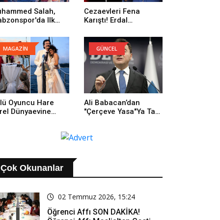
hammed Salah,
Cezaevleri Fena
abzonspor'da Ilk
Karıştı! Erdal
trenmanına Çıktı
Beşikçioğlu: Onların
Yüzünden Buradayım
MAGAZİN
GÜNCEL
lü Oyuncu Hare
Ali Babacan’dan
rel Dünyaevine
"Çerçeve Yasa"ya Tam
rdi
Destek: Tarihi Bir
Adım
Çok Okunanlar
02 Temmuz 2026, 15:24
Öğrenci Affı SON DAKİKA!