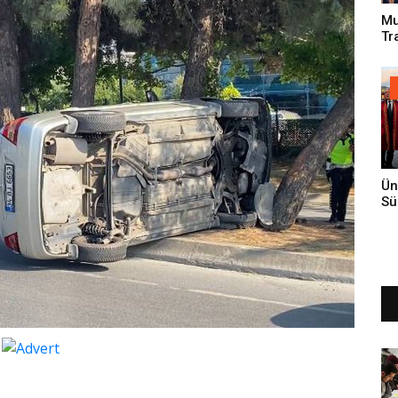
Mu
Tr
An
Ün
Sü
Gi