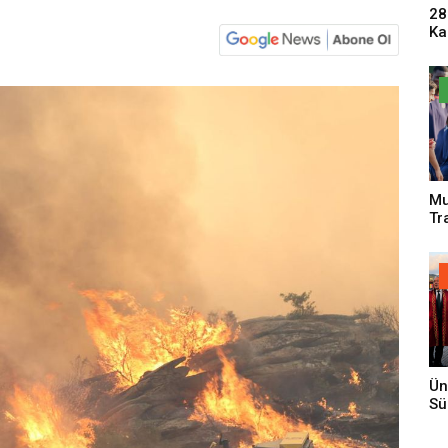
28
Ka
Pa
Sa
Mu
Tr
An
Ün
Sü
Gi