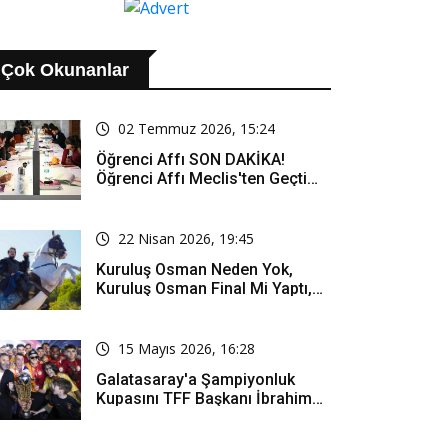
Çok Okunanlar
02 Temmuz 2026, 15:24
Öğrenci Affı SON DAKİKA!
Öğrenci Affı Meclis'ten Geçti
Mi? Öğrenci Affı Kimleri
Kapsıyor?
22 Nisan 2026, 19:45
Kuruluş Osman Neden Yok,
Kuruluş Osman Final Mi Yaptı,
Bitti Mi, Günü Kanalı Mı Değişti,
Kuruluş Osman Yeni Bölüm Ne
Zaman Yayınlanacak?
15 Mayıs 2026, 16:28
Galatasaray'a Şampiyonluk
Kupasını TFF Başkanı İbrahim
Hacıosmanoğlu Mu Verecek?