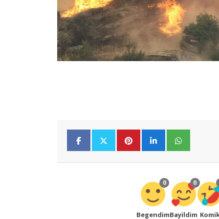
0
0
Begendim
Bayildim
Komi