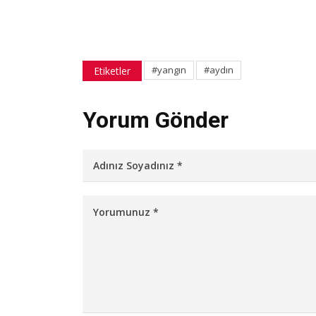
#yangın
#aydın
Etiketler
Yorum Gönder