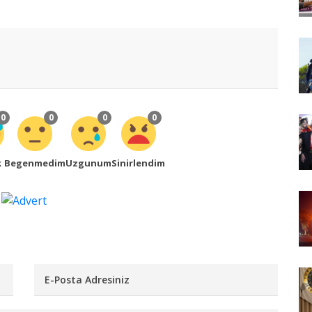
0
0
0
0
k
Begenmedim
Uzgunum
Sinirlendim