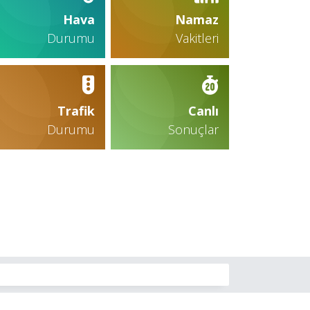
Hava
Namaz
Durumu
Vakitleri
Trafik
Canlı
Durumu
Sonuçlar