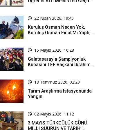
Öğrenci Affı Meclis'ten Geçti
Mi? Öğrenci Affı Kimleri
Kapsıyor?
22 Nisan 2026, 19:45
Kuruluş Osman Neden Yok,
Kuruluş Osman Final Mi Yaptı,
Bitti Mi, Günü Kanalı Mı Değişti,
Kuruluş Osman Yeni Bölüm Ne
Zaman Yayınlanacak?
15 Mayıs 2026, 16:28
Galatasaray'a Şampiyonluk
Kupasını TFF Başkanı İbrahim
Hacıosmanoğlu Mu Verecek?
18 Temmuz 2026, 02:20
Tarım Araştırma Istasyonunda
Yangın
02 Mayıs 2026, 11:12
3 MAYIS TÜRKÇÜLÜK GÜNÜ:
MİLLÎ ŞUURUN VE TARİHÎ