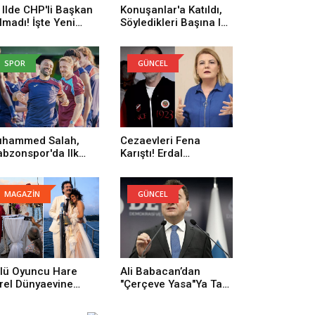
 Ilde CHP'li Başkan
Konuşanlar'a Katıldı,
lmadı! İşte Yeni
Söyledikleri Başına Iş
rti'ye Geçenlerin
Açtı! Gözaltına Alındı
yısı
SPOR
GÜNCEL
hammed Salah,
Cezaevleri Fena
abzonspor'da Ilk
Karıştı! Erdal
trenmanına Çıktı
Beşikçioğlu: Onların
Yüzünden Buradayım
MAGAZİN
GÜNCEL
lü Oyuncu Hare
Ali Babacan’dan
rel Dünyaevine
"Çerçeve Yasa"ya Tam
rdi
Destek: Tarihi Bir
Adım