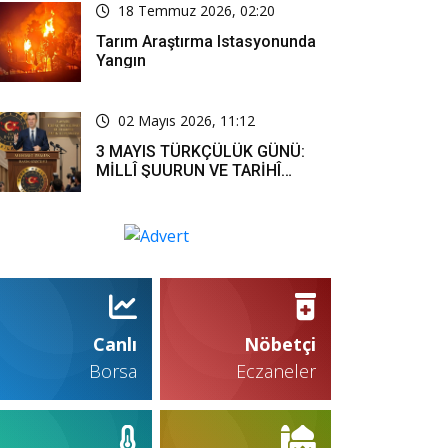
18 Temmuz 2026, 02:20
Tarım Araştırma Istasyonunda
Yangın
02 Mayıs 2026, 11:12
3 MAYIS TÜRKÇÜLÜK GÜNÜ:
MİLLÎ ŞUURUN VE TARİHÎ
SORUMLULUĞUN ORTAK
İFADESİ
Canlı
Nöbetçi
Borsa
Eczaneler