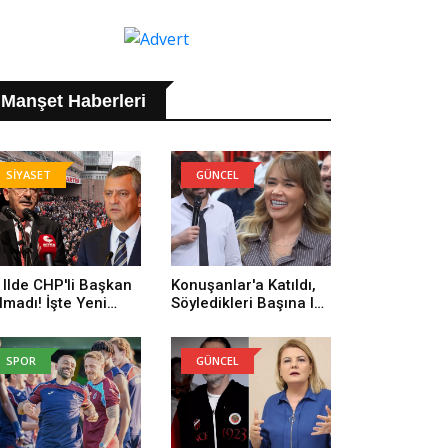
Manşet Haberleri
SİYASET
GÜNCEL
 Ilde CHP'li Başkan
Konuşanlar'a Katıldı,
lmadı! İşte Yeni
Söyledikleri Başına Iş
rti'ye Geçenlerin
Açtı! Gözaltına Alındı
yısı
SPOR
GÜNCEL