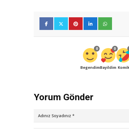
0
0
Begendim
Bayildim
Komi
Yorum Gönder