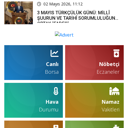
02 Mayıs 2026, 11:12
3 MAYIS TÜRKÇÜLÜK GÜNÜ: MİLLÎ
ŞUURUN VE TARİHÎ SORUMLULUĞUN
ORTAK İFADESİ
Canlı
Nöbetçi
Borsa
Eczaneler
Hava
Namaz
Durumu
Vakitleri