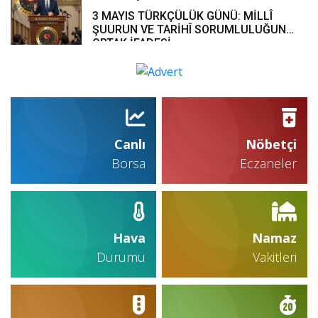
3 MAYIS TÜRKÇÜLÜK GÜNÜ: MİLLÎ
ŞUURUN VE TARİHÎ SORUMLULUĞUN
ORTAK İFADESİ
Canlı
Nöbetçi
Borsa
Eczaneler
Hava
Namaz
Durumu
Vakitleri