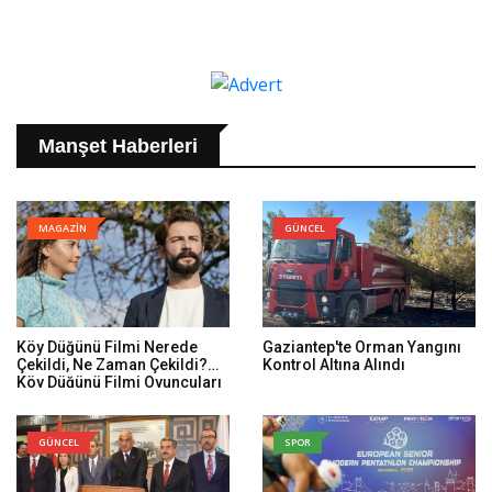
Manşet Haberleri
MAGAZİN
GÜNCEL
Köy Düğünü Filmi Nerede
Gaziantep'te Orman Yangını
Çekildi, Ne Zaman Çekildi?
Kontrol Altına Alındı
Köy Düğünü Filmi Oyuncuları
Kim, Konusu Ne?
GÜNCEL
SPOR