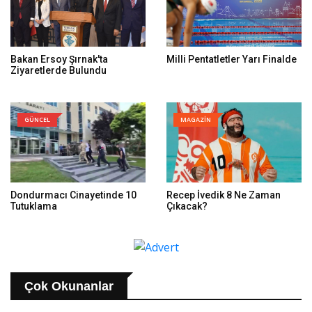
Bakan Ersoy Şırnak'ta
Milli Pentatletler Yarı Finalde
Ziyaretlerde Bulundu
GÜNCEL
MAGAZİN
Dondurmacı Cinayetinde 10
Recep İvedik 8 Ne Zaman
Tutuklama
Çıkacak?
Çok Okunanlar