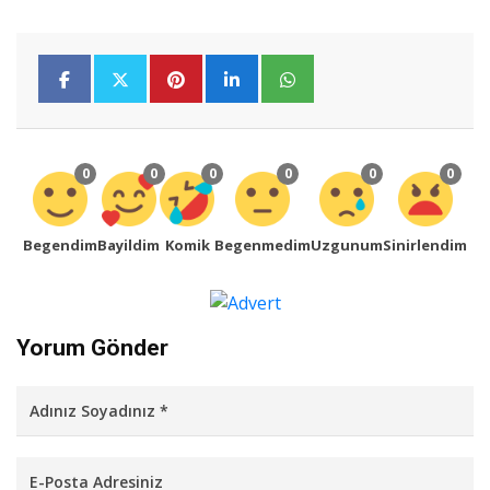
0
0
0
0
0
0
Begendim
Bayildim
Komik
Begenmedim
Uzgunum
Sinirlendim
Yorum Gönder