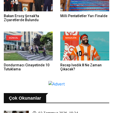
Bakan Ersoy Şırnak'ta
Milli Pentatletler Yarı Finalde
Ziyaretlerde Bulundu
GÜNCEL
MAGAZİN
Dondurmacı Cinayetinde 10
Recep İvedik 8 Ne Zaman
Tutuklama
Çıkacak?
Çok Okunanlar
02 Temmuz 2026, 15:24