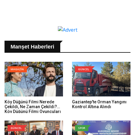
Manşet Haberleri
MAGAZİN
GÜNCEL
Köy Düğünü Filmi Nerede
Gaziantep'te Orman Yangını
Çekildi, Ne Zaman Çekildi?
Kontrol Altına Alındı
Köy Düğünü Filmi Oyuncuları
Kim, Konusu Ne?
GÜNCEL
SPOR