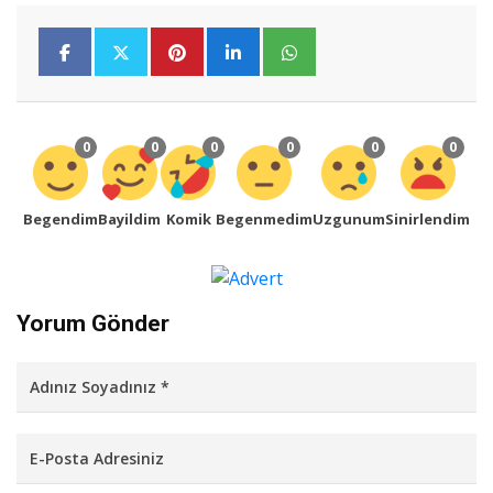
0
0
0
0
0
0
Begendim
Bayildim
Komik
Begenmedim
Uzgunum
Sinirlendim
Yorum Gönder