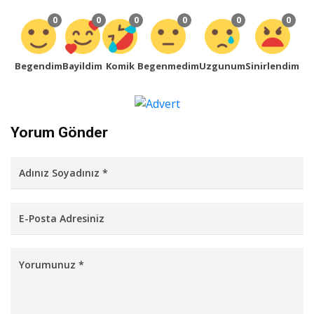
0
0
0
0
0
0
Begendim
Bayildim
Komik
Begenmedim
Uzgunum
Sinirlendim
Yorum Gönder