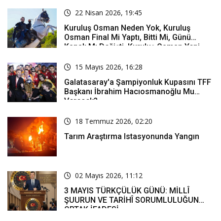
22 Nisan 2026, 19:45
Kuruluş Osman Neden Yok, Kuruluş
Osman Final Mi Yaptı, Bitti Mi, Günü
Kanalı Mı Değişti, Kuruluş Osman Yeni
Bölüm Ne Zaman Yayınlanacak?
15 Mayıs 2026, 16:28
Galatasaray'a Şampiyonluk Kupasını TFF
Başkanı İbrahim Hacıosmanoğlu Mu
Verecek?
18 Temmuz 2026, 02:20
Tarım Araştırma Istasyonunda Yangın
02 Mayıs 2026, 11:12
3 MAYIS TÜRKÇÜLÜK GÜNÜ: MİLLÎ
ŞUURUN VE TARİHÎ SORUMLULUĞUN
ORTAK İFADESİ