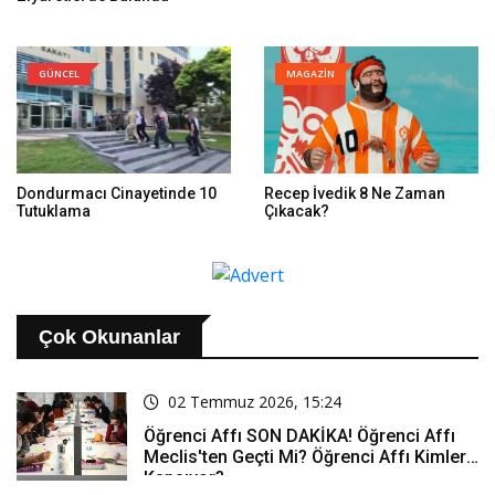
GÜNCEL
MAGAZİN
Dondurmacı Cinayetinde 10
Recep İvedik 8 Ne Zaman
Tutuklama
Çıkacak?
Çok Okunanlar
02 Temmuz 2026, 15:24
Öğrenci Affı SON DAKİKA! Öğrenci Affı
Meclis'ten Geçti Mi? Öğrenci Affı Kimleri
Kapsıyor?