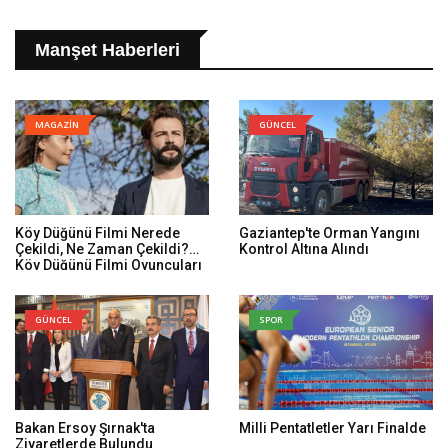
Manşet Haberleri
MAGAZİN
GÜNCEL
Köy Düğünü Filmi Nerede
Gaziantep'te Orman Yangını
Çekildi, Ne Zaman Çekildi?
Kontrol Altına Alındı
Köy Düğünü Filmi Oyuncuları
Kim, Konusu Ne?
GÜNCEL
SPOR
Bakan Ersoy Şırnak'ta
Milli Pentatletler Yarı Finalde
Ziyaretlerde Bulundu