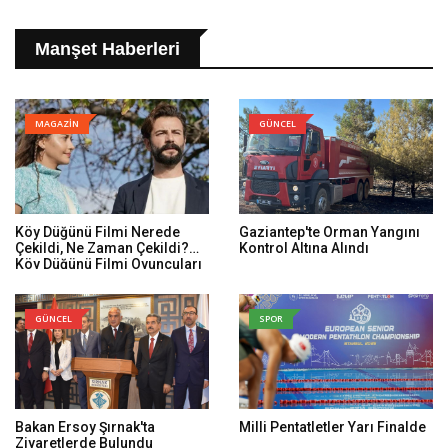
Manşet Haberleri
MAGAZİN
GÜNCEL
Köy Düğünü Filmi Nerede
Gaziantep'te Orman Yangını
Çekildi, Ne Zaman Çekildi?
Kontrol Altına Alındı
Köy Düğünü Filmi Oyuncuları
Kim, Konusu Ne?
GÜNCEL
SPOR
Bakan Ersoy Şırnak'ta
Milli Pentatletler Yarı Finalde
Ziyaretlerde Bulundu