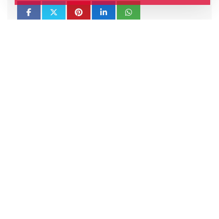
0
0
0
0
0
0
Begendim
Bayildim
Komik
Begenmedim
Uzgunum
Sinirlendim
Yorum Gönder