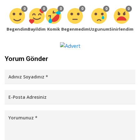
0
0
0
0
0
0
Begendim
Bayildim
Komik
Begenmedim
Uzgunum
Sinirlendim
Yorum Gönder