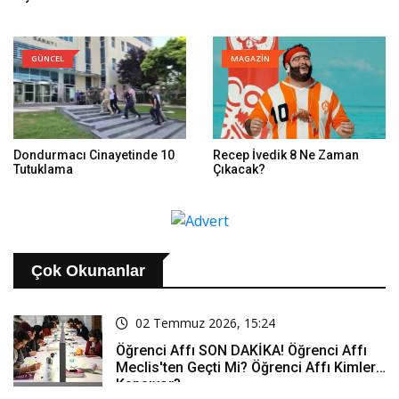
GÜNCEL
MAGAZİN
Dondurmacı Cinayetinde 10
Recep İvedik 8 Ne Zaman
Tutuklama
Çıkacak?
Çok Okunanlar
02 Temmuz 2026, 15:24
Öğrenci Affı SON DAKİKA! Öğrenci Affı
Meclis'ten Geçti Mi? Öğrenci Affı Kimleri
Kapsıyor?