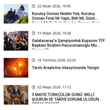
22 Nisan 2026, 19:45
Kuruluş Osman Neden Yok, Kuruluş
Osman Final Mi Yaptı, Bitti Mi, Günü
Kanalı Mı Değişti, Kuruluş Osman Yeni
Bölüm Ne Zaman Yayınlanacak?
15 Mayıs 2026, 16:28
Galatasaray'a Şampiyonluk Kupasını TFF
Başkanı İbrahim Hacıosmanoğlu Mu
Verecek?
18 Temmuz 2026, 02:20
Tarım Araştırma Istasyonunda Yangın
02 Mayıs 2026, 11:12
3 MAYIS TÜRKÇÜLÜK GÜNÜ: MİLLÎ
ŞUURUN VE TARİHÎ SORUMLULUĞUN
ORTAK İFADESİ