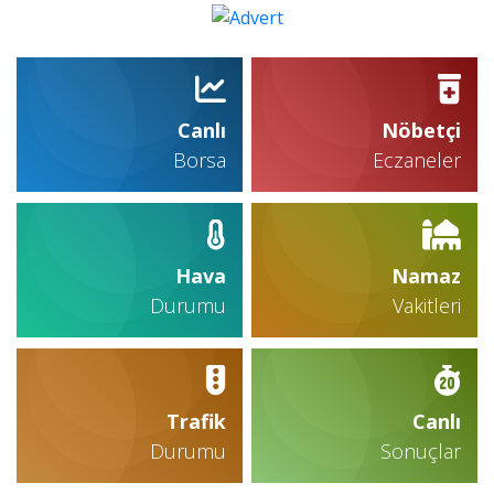
Canlı
Nöbetçi
Borsa
Eczaneler
Hava
Namaz
Durumu
Vakitleri
Trafik
Canlı
Durumu
Sonuçlar