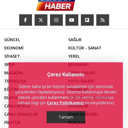
GÜNCEL
SAĞLIK
EKONOMİ
KÜLTÜR - SANAT
SİYASET
YEREL
SPOR
BİYOGRAFİ
MAGAZİN
VİDEO GALERİ
Çerez Kullanımı
TEKNOLOJİ
FOTO GALERİ
Sizlere daha iyi bir hizmet sunabilmek için sitemizde
EĞİTİM
YAZARLAR
çerezlerden faydalanıyoruz. Sitemizi kullanmaya devam
ederek çerezleri kullanmamıza izin vermiş olursunuz.
DÜNYA
NÖBETÇİ ECZANELER
Detaylı bilgi için
Çerez Politikamızı
inceleyebilirsiniz
CANLI BORSA
PİYASALAR
CANLI SONUÇLAR
PUAN DURUMU
Tamam
FİKSTÜR
BURÇLAR