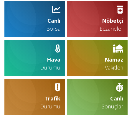
Canlı
Nöbetçi
Borsa
Eczaneler
Hava
Namaz
Durumu
Vakitleri
Trafik
Canlı
Durumu
Sonuçlar