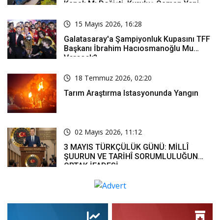
Kanalı Mı Değişti, Kuruluş Osman Yeni
Bölüm Ne Zaman Yayınlanacak?
15 Mayıs 2026, 16:28
Galatasaray'a Şampiyonluk Kupasını TFF
Başkanı İbrahim Hacıosmanoğlu Mu
Verecek?
18 Temmuz 2026, 02:20
Tarım Araştırma Istasyonunda Yangın
02 Mayıs 2026, 11:12
3 MAYIS TÜRKÇÜLÜK GÜNÜ: MİLLÎ
ŞUURUN VE TARİHÎ SORUMLULUĞUN
ORTAK İFADESİ