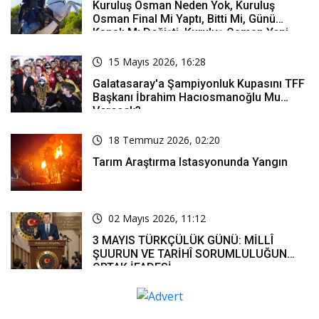
Kuruluş Osman Neden Yok, Kuruluş
Osman Final Mi Yaptı, Bitti Mi, Günü
Kanalı Mı Değişti, Kuruluş Osman Yeni
Bölüm Ne Zaman Yayınlanacak?
15 Mayıs 2026, 16:28
Galatasaray'a Şampiyonluk Kupasını TFF
Başkanı İbrahim Hacıosmanoğlu Mu
Verecek?
18 Temmuz 2026, 02:20
Tarım Araştırma Istasyonunda Yangın
02 Mayıs 2026, 11:12
3 MAYIS TÜRKÇÜLÜK GÜNÜ: MİLLÎ
ŞUURUN VE TARİHÎ SORUMLULUĞUN
ORTAK İFADESİ