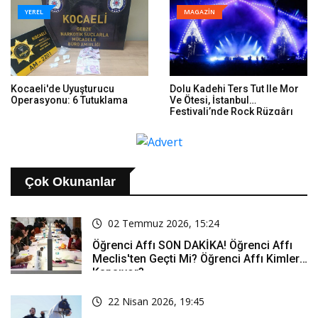
YEREL
MAGAZİN
Kocaeli'de Uyuşturucu
Dolu Kadehi Ters Tut Ile Mor
Operasyonu: 6 Tutuklama
Ve Ötesi, İstanbul
Festivali’nde Rock Rüzgârı
Estirdi
Çok Okunanlar
02 Temmuz 2026, 15:24
Öğrenci Affı SON DAKİKA! Öğrenci Affı
Meclis'ten Geçti Mi? Öğrenci Affı Kimleri
Kapsıyor?
22 Nisan 2026, 19:45