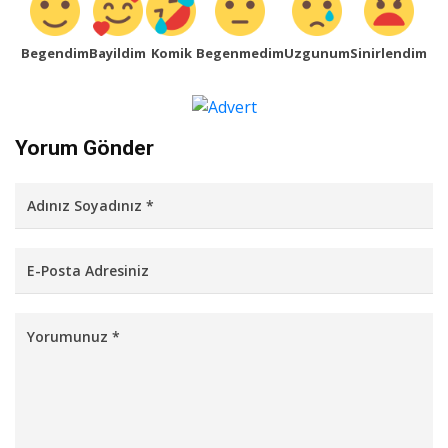
Begendim
Bayildim
Komik
Begenmedim
Uzgunum
Sinirlendim
Yorum Gönder