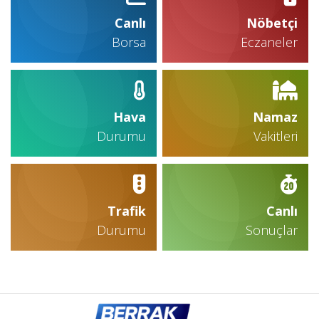
Canlı
Nöbetçi
Borsa
Eczaneler
Hava
Namaz
Durumu
Vakitleri
Trafik
Canlı
Durumu
Sonuçlar