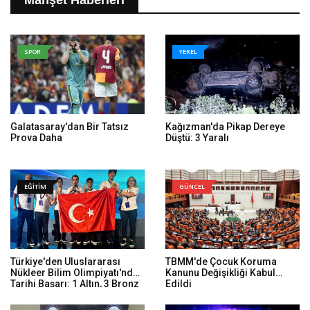
Manşet Haberleri
SPOR
YEREL
Galatasaray'dan Bir Tatsız
Kağızman'da Pikap Dereye
Prova Daha
Düştü: 3 Yaralı
EĞİTİM
GÜNCEL
Türkiye'den Uluslararası
TBMM'de Çocuk Koruma
Nükleer Bilim Olimpiyatı'nda
Kanunu Değişikliği Kabul
Tarihi Başarı: 1 Altın, 3 Bronz
Edildi