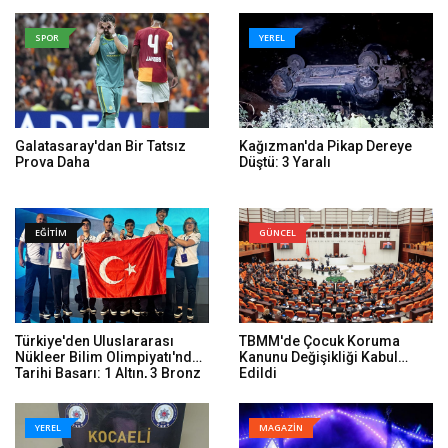
SPOR
YEREL
Galatasaray'dan Bir Tatsız
Kağızman'da Pikap Dereye
Prova Daha
Düştü: 3 Yaralı
EĞİTİM
GÜNCEL
Türkiye'den Uluslararası
TBMM'de Çocuk Koruma
Nükleer Bilim Olimpiyatı'nda
Kanunu Değişikliği Kabul
Tarihi Başarı: 1 Altın, 3 Bronz
Edildi
YEREL
MAGAZİN