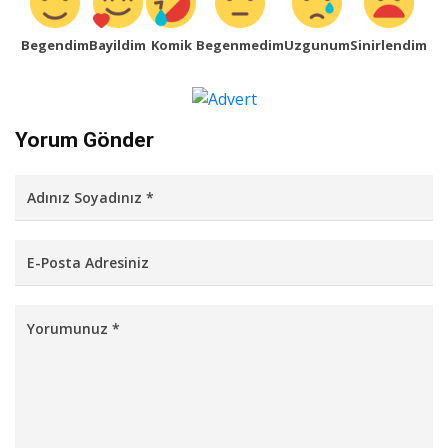
Begendim
Bayildim
Komik
Begenmedim
Uzgunum
Sinirlendim
Yorum Gönder