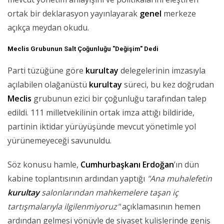
ortak bir deklarasyon yayınlayarak
genel
merkeze
açıkça meydan okudu.
Meclis
Grubunun Salt Çoğunluğu "Değişim" Dedi
Parti tüzüğüne göre
kurultay
delegelerinin imzasıyla
açılabilen olağanüstü
kurultay
süreci, bu kez doğrudan
Meclis
grubunun ezici bir çoğunluğu tarafından talep
edildi. 111 milletvekilinin ortak imza attığı bildiride,
partinin iktidar yürüyüşünde mevcut yönetimle yol
yürünemeyeceği savunuldu.
Söz konusu hamle,
Cumhurbaşkanı
Erdoğan
’ın dün
kabine toplantısının ardından yaptığı
"Ana muhalefetin
kurultay
salonlarından mahkemelere taşan iç
tartışmalarıyla ilgilenmiyoruz"
açıklamasının hemen
ardından gelmesi yönüyle de siyaset kulislerinde geniş