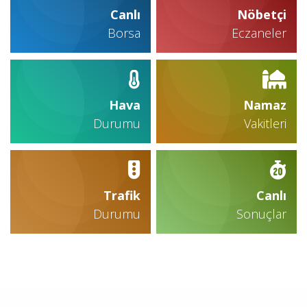
Canlı
Nöbetçi
Borsa
Eczaneler
Hava
Namaz
Durumu
Vakitleri
Trafik
Canlı
Durumu
Sonuçlar