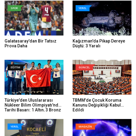
SPOR
YEREL
Galatasaray'dan Bir Tatsız
Kağızman'da Pikap Dereye
Prova Daha
Düştü: 3 Yaralı
EĞİTİM
GÜNCEL
Türkiye'den Uluslararası
TBMM'de Çocuk Koruma
Nükleer Bilim Olimpiyatı'nda
Kanunu Değişikliği Kabul
Tarihi Başarı: 1 Altın, 3 Bronz
Edildi
YEREL
MAGAZİN