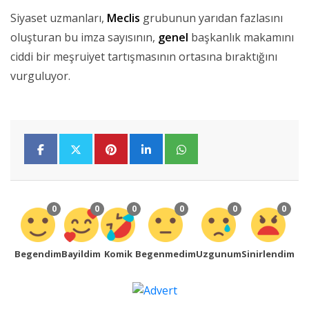
Siyaset uzmanları,
Meclis
grubunun yarıdan fazlasını
oluşturan bu imza sayısının,
genel
başkanlık makamını
ciddi bir meşruiyet tartışmasının ortasına bıraktığını
vurguluyor.
0
0
0
0
0
0
Begendim
Bayildim
Komik
Begenmedim
Uzgunum
Sinirlendim