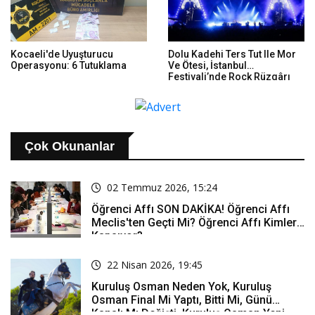
Kocaeli'de Uyuşturucu
Dolu Kadehi Ters Tut Ile Mor
Operasyonu: 6 Tutuklama
Ve Ötesi, İstanbul
Festivali’nde Rock Rüzgârı
Estirdi
Çok Okunanlar
02 Temmuz 2026, 15:24
Öğrenci Affı SON DAKİKA! Öğrenci Affı
Meclis'ten Geçti Mi? Öğrenci Affı Kimleri
Kapsıyor?
22 Nisan 2026, 19:45
Kuruluş Osman Neden Yok, Kuruluş
Osman Final Mi Yaptı, Bitti Mi, Günü
Kanalı Mı Değişti, Kuruluş Osman Yeni