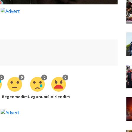
0
0
0
0
k
Begenmedim
Uzgunum
Sinirlendim