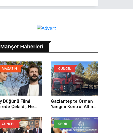
Manşet Haberleri
MAGAZİN
GÜNCEL
y Düğünü Filmi
Gaziantep'te Orman
rede Çekildi, Ne
Yangını Kontrol Altına
man Çekildi? Köy
Alındı
ğünü Filmi
uncuları Kim,
GÜNCEL
SPOR
nusu Ne?