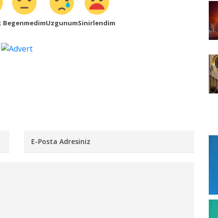
k
Begenmedim
Uzgunum
Sinirlendim