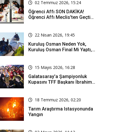
02 Temmuz 2026, 15:24
Öğrenci Affı SON DAKİKA!
Öğrenci Affı Meclis'ten Geçti
Mi? Öğrenci Affı Kimleri
Kapsıyor?
22 Nisan 2026, 19:45
Kuruluş Osman Neden Yok,
Kuruluş Osman Final Mi Yaptı,
Bitti Mi, Günü Kanalı Mı Değişti,
Kuruluş Osman Yeni Bölüm Ne
Zaman Yayınlanacak?
15 Mayıs 2026, 16:28
Galatasaray'a Şampiyonluk
Kupasını TFF Başkanı İbrahim
Hacıosmanoğlu Mu Verecek?
18 Temmuz 2026, 02:20
Tarım Araştırma Istasyonunda
Yangın