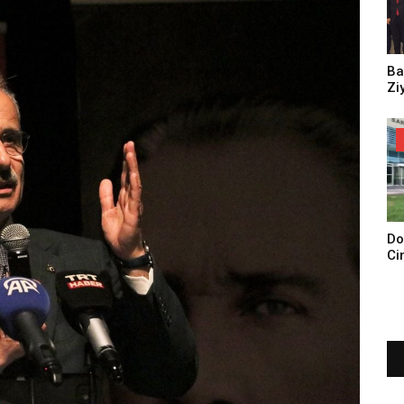
Ba
Zi
Do
Ci
Tu