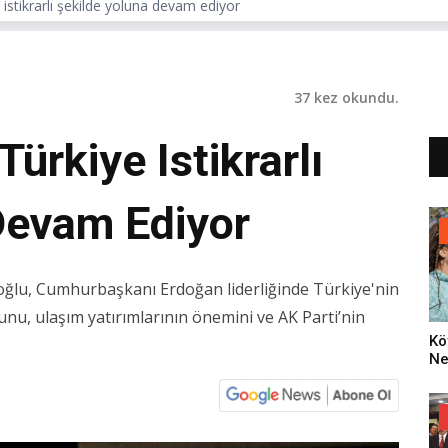
istikrarlı şekilde yoluna devam ediyor
37 kez okundu.
ürkiye Istikrarlı
Devam Ediyor
oğlu, Cumhurbaşkanı Erdoğan liderliğinde Türkiye'nin
unu, ulaşım yatırımlarının önemini ve AK Parti’nin
Kö
Ne
Za
Dü
Oy
Ko