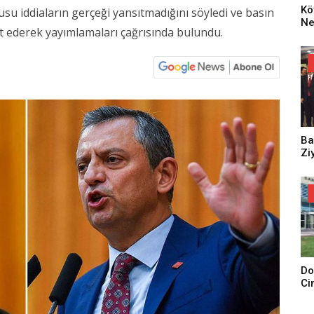
Kö
su iddiaların gerçeği yansıtmadığını söyledi ve basın
Ne
yit ederek yayımlamaları çağrısında bulundu.
Za
Dü
Oy
Ko
Ba
Zi
Do
Ci
Tu