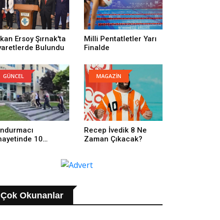
kan Ersoy Şırnak'ta
Milli Pentatletler Yarı
yaretlerde Bulundu
Finalde
GÜNCEL
MAGAZİN
ndurmacı
Recep İvedik 8 Ne
nayetinde 10
Zaman Çıkacak?
tuklama
Çok Okunanlar