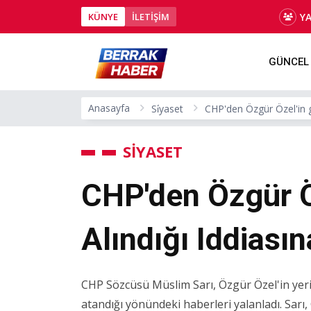
Y
KÜNYE
İLETİŞİM
GÜNCEL
Anasayfa
Si̇yaset
CHP'den Özgür Özel'in g
SİYASET
CHP'den Özgür Ö
Alındığı Iddiası
CHP Sözcüsü Müslim Sarı, Özgür Özel'in ye
atandığı yönündeki haberleri yalanladı. Sar