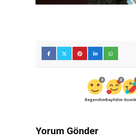
0
0
Begendim
Bayildim
Komi
Yorum Gönder