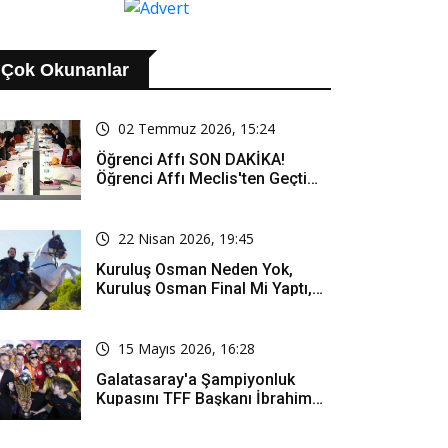
Çok Okunanlar
02 Temmuz 2026, 15:24
Öğrenci Affı SON DAKİKA!
Öğrenci Affı Meclis'ten Geçti
Mi? Öğrenci Affı Kimleri
Kapsıyor?
22 Nisan 2026, 19:45
Kuruluş Osman Neden Yok,
Kuruluş Osman Final Mi Yaptı,
Bitti Mi, Günü Kanalı Mı Değişti,
Kuruluş Osman Yeni Bölüm Ne
Zaman Yayınlanacak?
15 Mayıs 2026, 16:28
Galatasaray'a Şampiyonluk
Kupasını TFF Başkanı İbrahim
Hacıosmanoğlu Mu Verecek?