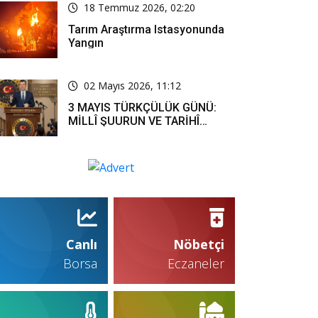
18 Temmuz 2026, 02:20
Tarım Araştırma Istasyonunda
Yangın
02 Mayıs 2026, 11:12
3 MAYIS TÜRKÇÜLÜK GÜNÜ:
MİLLÎ ŞUURUN VE TARİHÎ
SORUMLULUĞUN ORTAK
İFADESİ
Canlı
Nöbetçi
Borsa
Eczaneler