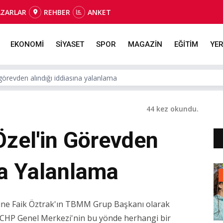
AZARLAR
REHBER
ANKET
EKONOMİ
SİYASET
SPOR
MAGAZİN
EĞİTİM
YER
örevden alındığı iddiasına yalanlama
44 kez okundu.
zel'in Görevden
na Yalanlama
rine Faik Öztrak'ın TBMM Grup Başkanı olarak
ı, CHP Genel Merkezi'nin bu yönde herhangi bir