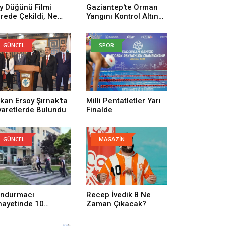
y Düğünü Filmi
Gaziantep'te Orman
rede Çekildi, Ne
Yangını Kontrol Altına
man Çekildi? Köy
Alındı
ğünü Filmi
uncuları Kim,
GÜNCEL
SPOR
nusu Ne?
kan Ersoy Şırnak'ta
Milli Pentatletler Yarı
yaretlerde Bulundu
Finalde
GÜNCEL
MAGAZİN
ndurmacı
Recep İvedik 8 Ne
nayetinde 10
Zaman Çıkacak?
tuklama