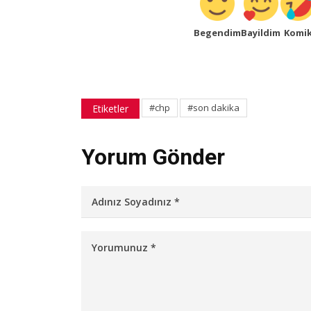
Begendim
Bayildim
Komi
#chp
#son dakika
Etiketler
Yorum Gönder