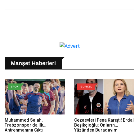
Manşet Haberleri
SPOR
GÜNCEL
Muhammed Salah,
Cezaevleri Fena Karıştı! Erdal
Trabzonspor'da Ilk
Beşikçioğlu: Onların
Antrenmanına Çıktı
Yüzünden Buradayım