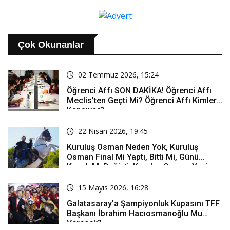
Paylaşım: Bir Canım Var...
Reddedildi
Çok Okunanlar
02 Temmuz 2026, 15:24
Öğrenci Affı SON DAKİKA! Öğrenci Affı
Meclis'ten Geçti Mi? Öğrenci Affı Kimleri
Kapsıyor?
22 Nisan 2026, 19:45
Kuruluş Osman Neden Yok, Kuruluş
Osman Final Mi Yaptı, Bitti Mi, Günü
Kanalı Mı Değişti, Kuruluş Osman Yeni
Bölüm Ne Zaman Yayınlanacak?
15 Mayıs 2026, 16:28
Galatasaray'a Şampiyonluk Kupasını TFF
Başkanı İbrahim Hacıosmanoğlu Mu
Verecek?