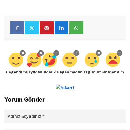
0
0
0
0
0
0
Begendim
Bayildim
Komik
Begenmedim
Uzgunum
Sinirlendim
Yorum Gönder