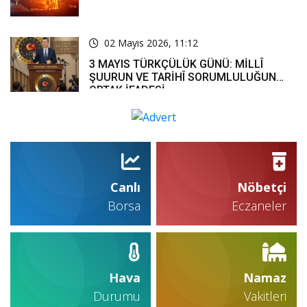
02 Mayıs 2026, 11:12
3 MAYIS TÜRKÇÜLÜK GÜNÜ: MİLLÎ
ŞUURUN VE TARİHÎ SORUMLULUĞUN
ORTAK İFADESİ
Canlı
Nöbetçi
Borsa
Eczaneler
Hava
Namaz
Durumu
Vakitleri