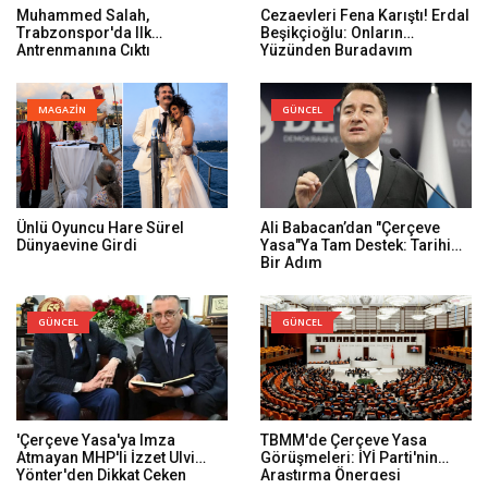
Muhammed Salah,
Cezaevleri Fena Karıştı! Erdal
Trabzonspor'da Ilk
Beşikçioğlu: Onların
Antrenmanına Çıktı
Yüzünden Buradayım
MAGAZİN
GÜNCEL
Ünlü Oyuncu Hare Sürel
Ali Babacan’dan "Çerçeve
Dünyaevine Girdi
Yasa"ya Tam Destek: Tarihi
Bir Adım
GÜNCEL
GÜNCEL
'Çerçeve Yasa'ya Imza
TBMM'de Çerçeve Yasa
Atmayan MHP'li İzzet Ulvi
Görüşmeleri: İYİ Parti'nin
Yönter'den Dikkat Çeken
Araştırma Önergesi