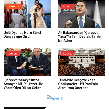
MAGAZİN
GÜNCEL
Ünlü Oyuncu Hare Sürel
Ali Babacan’dan "Çerçeve
Dünyaevine Girdi
Yasa"ya Tam Destek: Tarihi
Bir Adım
GÜNCEL
GÜNCEL
'Çerçeve Yasa'ya Imza
TBMM'de Çerçeve Yasa
Atmayan MHP'li İzzet Ulvi
Görüşmeleri: İYİ Parti'nin
Yönter'den Dikkat Çeken
Araştırma Önergesi
Paylaşım: Bir Canım Var...
Reddedildi