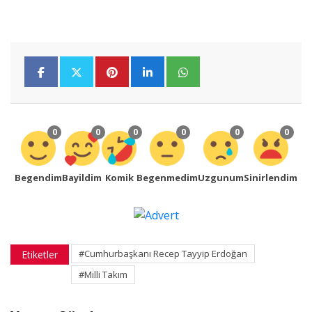
0
0
0
0
0
0
Begendim
Bayildim
Komik
Begenmedim
Uzgunum
Sinirlendim
#Cumhurbaşkanı Recep Tayyip Erdoğan
Etiketler
#Milli Takım