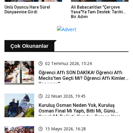
Ünlü Oyuncu Hare Sürel
Ali Babacan’dan "Çerçeve
Dünyaevine Girdi
Yasa"ya Tam Destek: Tarihi
Bir Adım
Çok Okunanlar
02 Temmuz 2026, 15:24
Öğrenci Affı SON DAKİKA! Öğrenci Affı
Meclis'ten Geçti Mi? Öğrenci Affı Kimleri
Kapsıyor?
22 Nisan 2026, 19:45
Kuruluş Osman Neden Yok, Kuruluş
Osman Final Mi Yaptı, Bitti Mi, Günü
Kanalı Mı Değişti, Kuruluş Osman Yeni
Bölüm Ne Zaman Yayınlanacak?
15 Mayıs 2026, 16:28