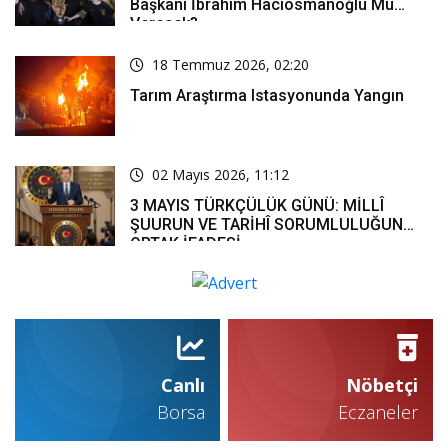
Başkanı İbrahim Hacıosmanoğlu Mu
Verecek?
18 Temmuz 2026, 02:20
Tarım Araştırma Istasyonunda Yangın
02 Mayıs 2026, 11:12
3 MAYIS TÜRKÇÜLÜK GÜNÜ: MİLLÎ
ŞUURUN VE TARİHÎ SORUMLULUĞUN
ORTAK İFADESİ
Canlı
Nöbetçi
Borsa
Eczaneler