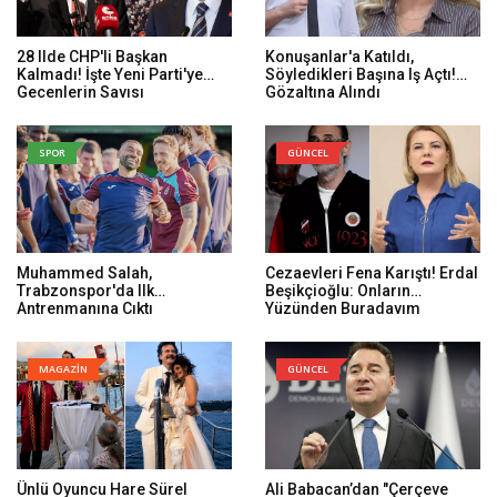
28 Ilde CHP'li Başkan
Konuşanlar'a Katıldı,
Kalmadı! İşte Yeni Parti'ye
Söyledikleri Başına Iş Açtı!
Geçenlerin Sayısı
Gözaltına Alındı
SPOR
GÜNCEL
Muhammed Salah,
Cezaevleri Fena Karıştı! Erdal
Trabzonspor'da Ilk
Beşikçioğlu: Onların
Antrenmanına Çıktı
Yüzünden Buradayım
MAGAZİN
GÜNCEL
Ünlü Oyuncu Hare Sürel
Ali Babacan’dan "Çerçeve