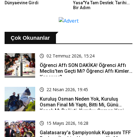
Dünyaevine Girdi
Yasa"ya Tam Destek: Tarihi
Bir Adım
Çok Okunanlar
02 Temmuz 2026, 15:24
Öğrenci Affı SON DAKİKA! Öğrenci Affı
Meclis'ten Geçti Mi? Öğrenci Affı Kimleri
Kapsıyor?
22 Nisan 2026, 19:45
Kuruluş Osman Neden Yok, Kuruluş
Osman Final Mi Yaptı, Bitti Mi, Günü
Kanalı Mı Değişti, Kuruluş Osman Yeni
Bölüm Ne Zaman Yayınlanacak?
15 Mayıs 2026, 16:28
Galatasaray'a Şampiyonluk Kupasını TFF