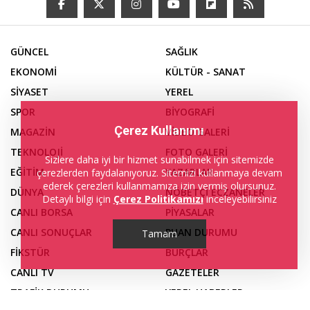
GÜNCEL
SAĞLIK
EKONOMİ
KÜLTÜR - SANAT
SİYASET
YEREL
SPOR
BİYOGRAFİ
Çerez Kullanımı
MAGAZİN
VİDEO GALERİ
TEKNOLOJİ
FOTO GALERİ
Sizlere daha iyi bir hizmet sunabilmek için sitemizde
EĞİTİM
YAZARLAR
çerezlerden faydalanıyoruz. Sitemizi kullanmaya devam
ederek çerezleri kullanmamıza izin vermiş olursunuz.
DÜNYA
NÖBETÇİ ECZANELER
Detaylı bilgi için
Çerez Politikamızı
inceleyebilirsiniz
CANLI BORSA
PİYASALAR
CANLI SONUÇLAR
PUAN DURUMU
Tamam
FİKSTÜR
BURÇLAR
CANLI TV
GAZETELER
TRAFİK DURUMU
YEREL HABERLER