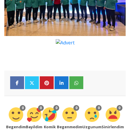
0
0
0
0
0
0
Begendim
Bayildim
Komik
Begenmedim
Uzgunum
Sinirlendim