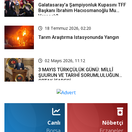
Galatasaray'a Şampiyonluk Kupasını TFF
Başkanı İbrahim Hacıosmanoğlu Mu
Verecek?
18 Temmuz 2026, 02:20
Tarım Araştırma Istasyonunda Yangın
02 Mayıs 2026, 11:12
3 MAYIS TÜRKÇÜLÜK GÜNÜ: MİLLÎ
ŞUURUN VE TARİHÎ SORUMLULUĞUN
ORTAK İFADESİ
Canlı
Nöbetçi
Borsa
Eczaneler