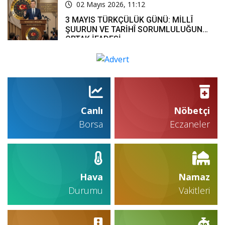
02 Mayıs 2026, 11:12
3 MAYIS TÜRKÇÜLÜK GÜNÜ: MİLLÎ
ŞUURUN VE TARİHÎ SORUMLULUĞUN
ORTAK İFADESİ
Canlı
Nöbetçi
Borsa
Eczaneler
Hava
Namaz
Durumu
Vakitleri