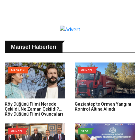
Manşet Haberleri
MAGAZİN
GÜNCEL
Köy Düğünü Filmi Nerede
Gaziantep'te Orman Yangını
Çekildi, Ne Zaman Çekildi?
Kontrol Altına Alındı
Köy Düğünü Filmi Oyuncuları
Kim, Konusu Ne?
GÜNCEL
SPOR