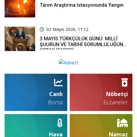
Tarım Araştırma Istasyonunda Yangın
02 Mayıs 2026, 11:12
3 MAYIS TÜRKÇÜLÜK GÜNÜ: MİLLÎ
ŞUURUN VE TARİHÎ SORUMLULUĞUN
ORTAK İFADESİ
Canlı
Nöbetçi
Borsa
Eczaneler
Hava
Namaz