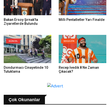
Bakan Ersoy Şırnak'ta
Milli Pentatletler Yarı Finalde
Ziyaretlerde Bulundu
GÜNCEL
MAGAZİN
Dondurmacı Cinayetinde 10
Recep İvedik 8 Ne Zaman
Tutuklama
Çıkacak?
Çok Okunanlar