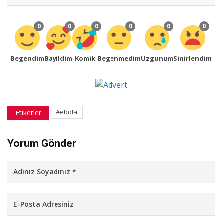
0
0
0
0
0
0
Begendim
Bayildim
Komik
Begenmedim
Uzgunum
Sinirlendim
#ebola
Etiketler
Yorum Gönder