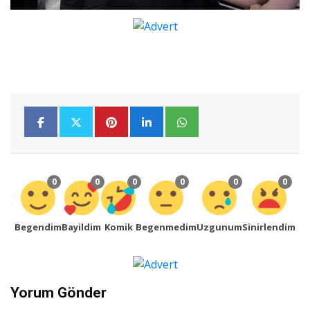
0
0
0
0
0
0
Begendim
Bayildim
Komik
Begenmedim
Uzgunum
Sinirlendim
Yorum Gönder