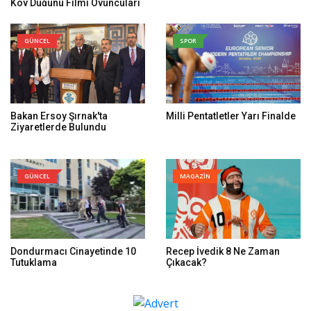
Köy Düğünü Filmi Oyuncuları
Kim, Konusu Ne?
GÜNCEL
SPOR
Bakan Ersoy Şırnak'ta
Milli Pentatletler Yarı Finalde
Ziyaretlerde Bulundu
GÜNCEL
MAGAZİN
Dondurmacı Cinayetinde 10
Recep İvedik 8 Ne Zaman
Tutuklama
Çıkacak?