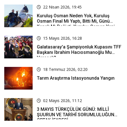
22 Nisan 2026, 19:45
Kuruluş Osman Neden Yok, Kuruluş
Osman Final Mi Yaptı, Bitti Mi, Günü
Kanalı Mı Değişti, Kuruluş Osman Yeni
Bölüm Ne Zaman Yayınlanacak?
15 Mayıs 2026, 16:28
Galatasaray'a Şampiyonluk Kupasını TFF
Başkanı İbrahim Hacıosmanoğlu Mu
Verecek?
18 Temmuz 2026, 02:20
Tarım Araştırma Istasyonunda Yangın
02 Mayıs 2026, 11:12
3 MAYIS TÜRKÇÜLÜK GÜNÜ: MİLLÎ
ŞUURUN VE TARİHÎ SORUMLULUĞUN
ORTAK İFADESİ