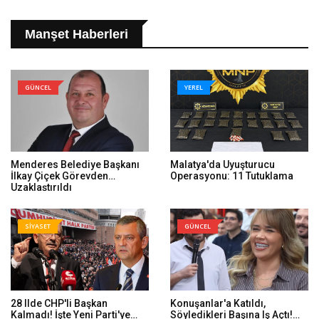
Manşet Haberleri
GÜNCEL
YEREL
Menderes Belediye Başkanı
Malatya'da Uyuşturucu
İlkay Çiçek Görevden
Operasyonu: 11 Tutuklama
Uzaklaştırıldı
SİYASET
GÜNCEL
28 Ilde CHP'li Başkan
Konuşanlar'a Katıldı,
Kalmadı! İşte Yeni Parti'ye
Söyledikleri Başına Iş Açtı!