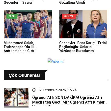
Geçenlerin Sayısı
Gözaltına Alındı
SPOR
GÜNCEL
Muhammed Salah,
Cezaevleri Fena Karıştı! Erdal
Trabzonspor'da Ilk
Beşikçioğlu: Onların
Antrenmanına Çıktı
Yüzünden Buradayım
Çok Okunanlar
02 Temmuz 2026, 15:24
Öğrenci Affı SON DAKİKA! Öğrenci Affı
Meclis'ten Geçti Mi? Öğrenci Affı Kimleri
Kapsıyor?