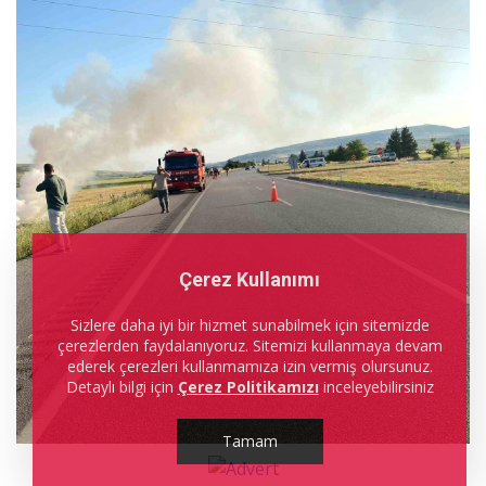
Çerez Kullanımı
Sizlere daha iyi bir hizmet sunabilmek için sitemizde
çerezlerden faydalanıyoruz. Sitemizi kullanmaya devam
ederek çerezleri kullanmamıza izin vermiş olursunuz.
Detaylı bilgi için
Çerez Politikamızı
inceleyebilirsiniz
Tamam