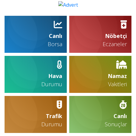
Canlı
Nöbetçi
Borsa
Eczaneler
Hava
Namaz
Durumu
Vakitleri
Trafik
Canlı
Durumu
Sonuçlar