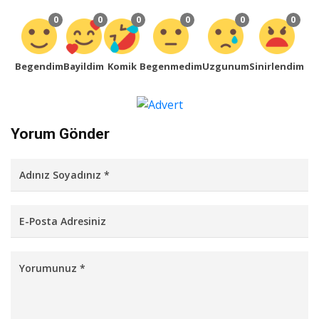
0
0
0
0
0
0
Begendim
Bayildim
Komik
Begenmedim
Uzgunum
Sinirlendim
Yorum Gönder