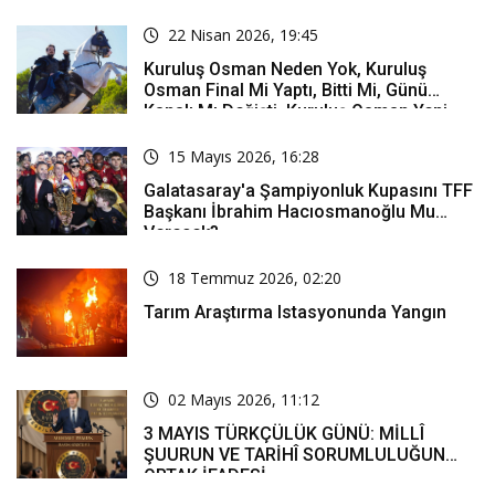
22 Nisan 2026, 19:45
Kuruluş Osman Neden Yok, Kuruluş
Osman Final Mi Yaptı, Bitti Mi, Günü
Kanalı Mı Değişti, Kuruluş Osman Yeni
Bölüm Ne Zaman Yayınlanacak?
15 Mayıs 2026, 16:28
Galatasaray'a Şampiyonluk Kupasını TFF
Başkanı İbrahim Hacıosmanoğlu Mu
Verecek?
18 Temmuz 2026, 02:20
Tarım Araştırma Istasyonunda Yangın
02 Mayıs 2026, 11:12
3 MAYIS TÜRKÇÜLÜK GÜNÜ: MİLLÎ
ŞUURUN VE TARİHÎ SORUMLULUĞUN
ORTAK İFADESİ