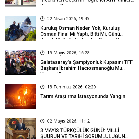
Kapsıyor?
22 Nisan 2026, 19:45
Kuruluş Osman Neden Yok, Kuruluş
Osman Final Mi Yaptı, Bitti Mi, Günü
Kanalı Mı Değişti, Kuruluş Osman Yeni
Bölüm Ne Zaman Yayınlanacak?
15 Mayıs 2026, 16:28
Galatasaray'a Şampiyonluk Kupasını TFF
Başkanı İbrahim Hacıosmanoğlu Mu
Verecek?
18 Temmuz 2026, 02:20
Tarım Araştırma Istasyonunda Yangın
02 Mayıs 2026, 11:12
3 MAYIS TÜRKÇÜLÜK GÜNÜ: MİLLÎ
ŞUURUN VE TARİHÎ SORUMLULUĞUN