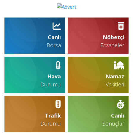
Canlı
Nöbetçi
Borsa
Eczaneler
Hava
Namaz
Durumu
Vakitleri
Trafik
Canlı
Durumu
Sonuçlar