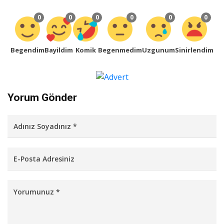
0
0
0
0
0
0
Begendim
Bayildim
Komik
Begenmedim
Uzgunum
Sinirlendim
Yorum Gönder