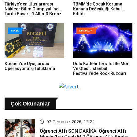
Türkiye'den Uluslararası
TBMM'de Çocuk Koruma
Nükleer Bilim Olimpiyatı'nda
Kanunu Değişikliği Kabul
Tarihi Başarı: 1 Altın, 3 Bronz
Edildi
YEREL
MAGAZİN
Kocaeli'de Uyuşturucu
Dolu Kadehi Ters Tut Ile Mor
Operasyonu: 6 Tutuklama
Ve Ötesi, İstanbul
Festivali’nde Rock Rüzgârı
Estirdi
Çok Okunanlar
02 Temmuz 2026, 15:24
Öğrenci Affı SON DAKİKA! Öğrenci Affı
Meclis'ten Geçti Mi? Öğrenci Affı Kimleri