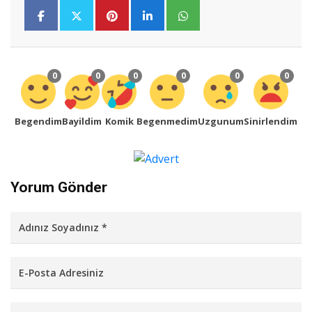
0
0
0
0
0
0
Begendim
Bayildim
Komik
Begenmedim
Uzgunum
Sinirlendim
Yorum Gönder