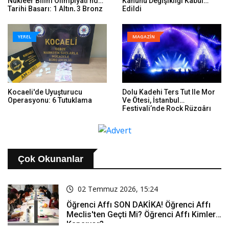
Nükleer Bilim Olimpiyatı'nda
Kanunu Değişikliği Kabul
Tarihi Başarı: 1 Altın, 3 Bronz
Edildi
YEREL
MAGAZİN
Kocaeli'de Uyuşturucu
Dolu Kadehi Ters Tut Ile Mor
Operasyonu: 6 Tutuklama
Ve Ötesi, İstanbul
Festivali’nde Rock Rüzgârı
Estirdi
Çok Okunanlar
02 Temmuz 2026, 15:24
Öğrenci Affı SON DAKİKA! Öğrenci Affı
Meclis'ten Geçti Mi? Öğrenci Affı Kimleri
Kapsıyor?