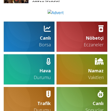
ORTAK İFADESİ
Canlı
Nöbetçi
Borsa
Eczaneler
Hava
Namaz
Durumu
Vakitleri
Trafik
Canlı
Durumu
Sonuçlar