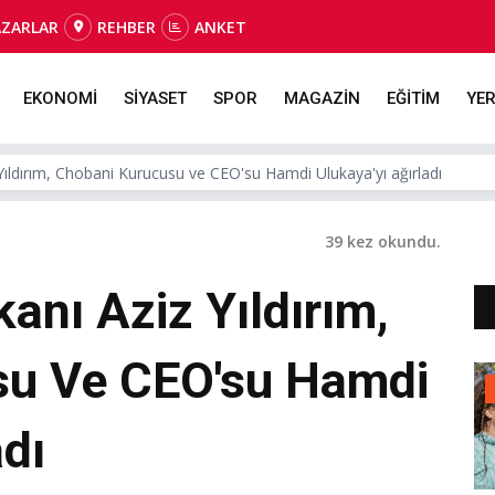
AZARLAR
REHBER
ANKET
EKONOMİ
SİYASET
SPOR
MAGAZİN
EĞİTİM
YER
ıldırım, Chobani Kurucusu ve CEO'su Hamdi Ulukaya'yı ağırladı
39 kez okundu.
anı Aziz Yıldırım,
su Ve CEO'su Hamdi
adı