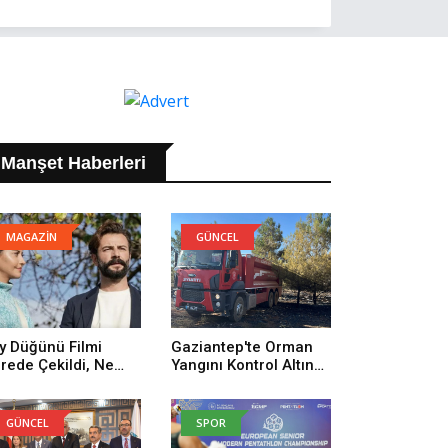
Manşet Haberleri
MAGAZİN
GÜNCEL
y Düğünü Filmi
Gaziantep'te Orman
rede Çekildi, Ne
Yangını Kontrol Altına
man Çekildi? Köy
Alındı
ğünü Filmi
uncuları Kim,
GÜNCEL
SPOR
nusu Ne?