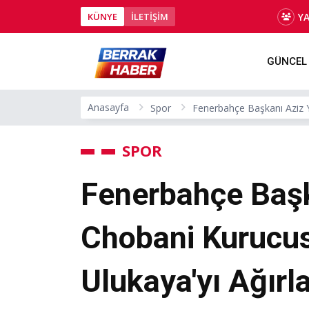
Y
KÜNYE
İLETİŞİM
GÜNCEL
Anasayfa
Spor
Fenerbahçe Başkanı Aziz Y
SPOR
Fenerbahçe Başk
Chobani Kurucu
Ulukaya'yı Ağırl