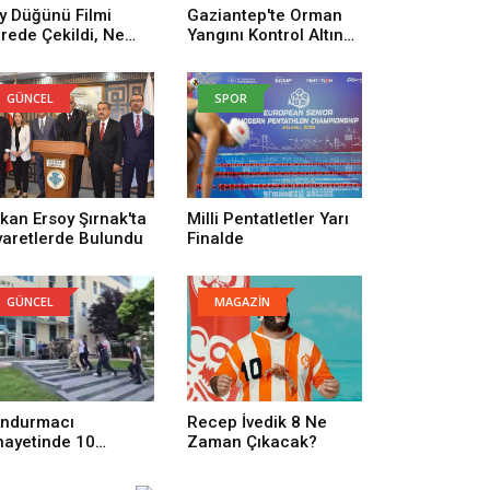
y Düğünü Filmi
Gaziantep'te Orman
rede Çekildi, Ne
Yangını Kontrol Altına
man Çekildi? Köy
Alındı
ğünü Filmi
uncuları Kim,
GÜNCEL
SPOR
nusu Ne?
kan Ersoy Şırnak'ta
Milli Pentatletler Yarı
yaretlerde Bulundu
Finalde
GÜNCEL
MAGAZİN
ndurmacı
Recep İvedik 8 Ne
nayetinde 10
Zaman Çıkacak?
tuklama