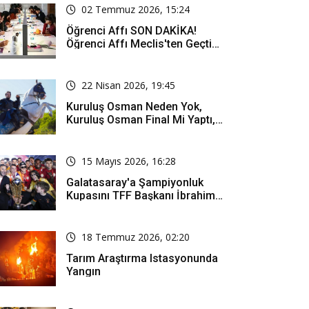
02 Temmuz 2026, 15:24
Öğrenci Affı SON DAKİKA!
Öğrenci Affı Meclis'ten Geçti
Mi? Öğrenci Affı Kimleri
Kapsıyor?
22 Nisan 2026, 19:45
Kuruluş Osman Neden Yok,
Kuruluş Osman Final Mi Yaptı,
Bitti Mi, Günü Kanalı Mı Değişti,
Kuruluş Osman Yeni Bölüm Ne
Zaman Yayınlanacak?
15 Mayıs 2026, 16:28
Galatasaray'a Şampiyonluk
Kupasını TFF Başkanı İbrahim
Hacıosmanoğlu Mu Verecek?
18 Temmuz 2026, 02:20
Tarım Araştırma Istasyonunda
Yangın