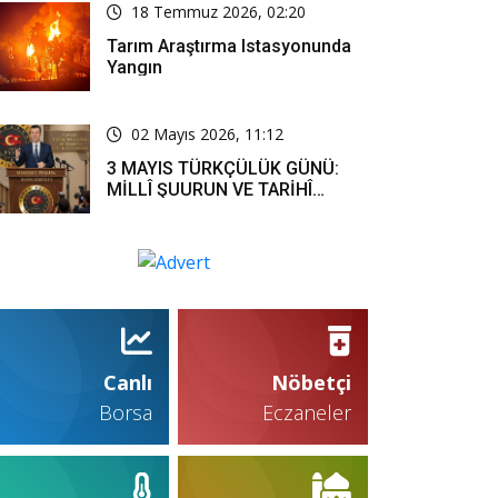
18 Temmuz 2026, 02:20
Tarım Araştırma Istasyonunda
Yangın
02 Mayıs 2026, 11:12
3 MAYIS TÜRKÇÜLÜK GÜNÜ:
MİLLÎ ŞUURUN VE TARİHÎ
SORUMLULUĞUN ORTAK
İFADESİ
Canlı
Nöbetçi
Borsa
Eczaneler