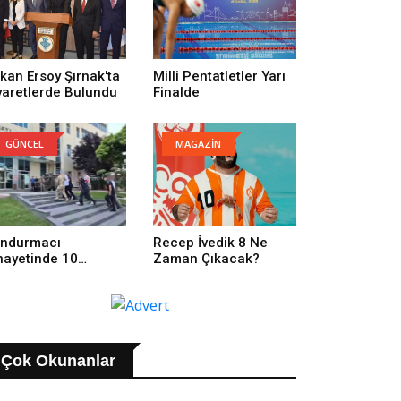
kan Ersoy Şırnak'ta
Milli Pentatletler Yarı
yaretlerde Bulundu
Finalde
GÜNCEL
MAGAZİN
ndurmacı
Recep İvedik 8 Ne
nayetinde 10
Zaman Çıkacak?
tuklama
Çok Okunanlar