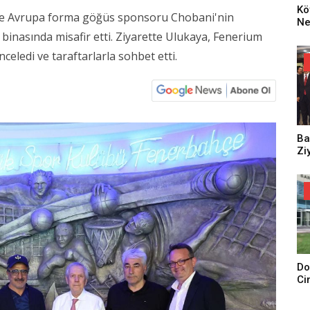
Kö
 ve Avrupa forma göğüs sponsoru Chobani'nin
Ne
Za
inasında misafir etti. Ziyarette Ulukaya, Fenerium
Dü
eledi ve taraftarlarla sohbet etti.
Oy
Ko
Ba
Zi
Do
Ci
Tu