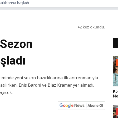
rlıklarına başladı
42 kez okundu.
 Sezon
şladı
iminde yeni sezon hazırlıklarına ilk antrenmanıyla
atılırken, Enis Bardhi ve Blaz Kramer yer almadı.
Kö
eçecek.
Ne
Za
Dü
Oy
Ko