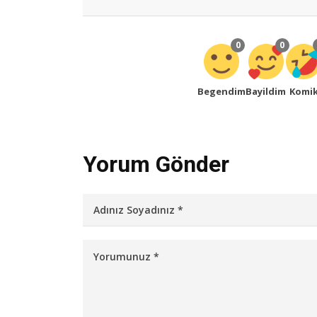
0
0
Begendim
Bayildim
Komi
Yorum Gönder