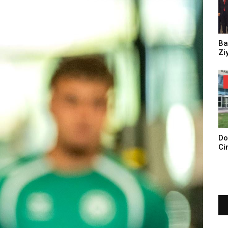
Ba
Zi
Do
Ci
Tu