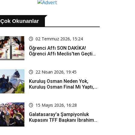
Çok Okunanlar
02 Temmuz 2026, 15:24
Öğrenci Affı SON DAKİKA!
Öğrenci Affı Meclis'ten Geçti
Mi? Öğrenci Affı Kimleri
Kapsıyor?
22 Nisan 2026, 19:45
Kuruluş Osman Neden Yok,
Kuruluş Osman Final Mi Yaptı,
Bitti Mi, Günü Kanalı Mı Değişti,
Kuruluş Osman Yeni Bölüm Ne
Zaman Yayınlanacak?
15 Mayıs 2026, 16:28
Galatasaray'a Şampiyonluk
Kupasını TFF Başkanı İbrahim
Hacıosmanoğlu Mu Verecek?