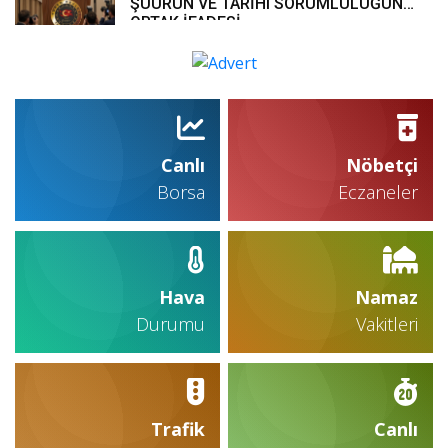
ŞUURUN VE TARİHÎ SORUMLULUĞUN
ORTAK İFADESİ
Canlı
Nöbetçi
Borsa
Eczaneler
Hava
Namaz
Durumu
Vakitleri
Trafik
Canlı