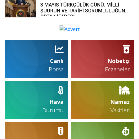
3 MAYIS TÜRKÇÜLÜK GÜNÜ: MİLLÎ
ŞUURUN VE TARİHÎ SORUMLULUĞUN
ORTAK İFADESİ
Canlı
Nöbetçi
Borsa
Eczaneler
Hava
Namaz
Durumu
Vakitleri