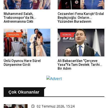
Muhammed Salah,
Cezaevleri Fena Karıştı! Erdal
Trabzonspor'da Ilk
Beşikçioğlu: Onların
Antrenmanına Çıktı
Yüzünden Buradayım
MAGAZİN
GÜNCEL
Ünlü Oyuncu Hare Sürel
Ali Babacan’dan "Çerçeve
Dünyaevine Girdi
Yasa"ya Tam Destek: Tarihi
Bir Adım
Çok Okunanlar
02 Temmuz 2026, 15:24