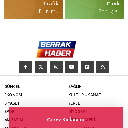
Trafik
Canlı
Durumu
Sonuçlar
GÜNCEL
SAĞLIK
EKONOMİ
KÜLTÜR - SANAT
SİYASET
YEREL
SPOR
BİYOGRAFİ
Çerez Kullanımı
MAGAZİN
VİDEO GALERİ
TEKNOLOJİ
FOTO GALERİ