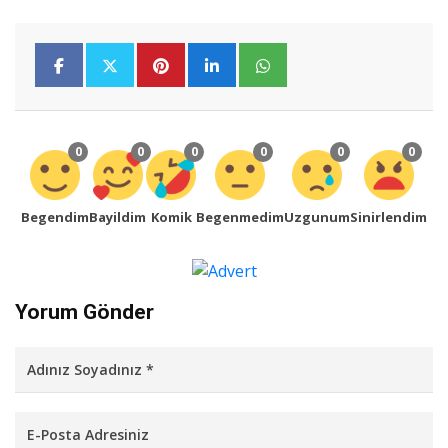
0
0
0
0
0
0
Begendim
Bayildim
Komik
Begenmedim
Uzgunum
Sinirlendim
Yorum Gönder