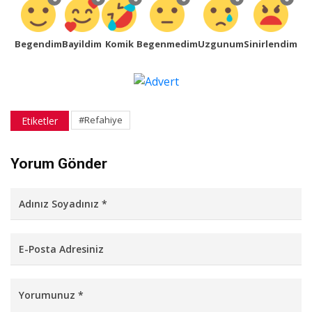
Begendim
Bayildim
Komik
Begenmedim
Uzgunum
Sinirlendim
#Refahiye
Etiketler
Yorum Gönder