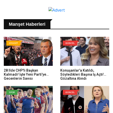
Manşet Haberleri
SİYASET
GÜNCEL
28 Ilde CHP'li Başkan
Konuşanlar'a Katıldı,
Kalmadı! İşte Yeni Parti'ye
Söyledikleri Başına Iş Açtı!
Geçenlerin Sayısı
Gözaltına Alındı
SPOR
GÜNCEL