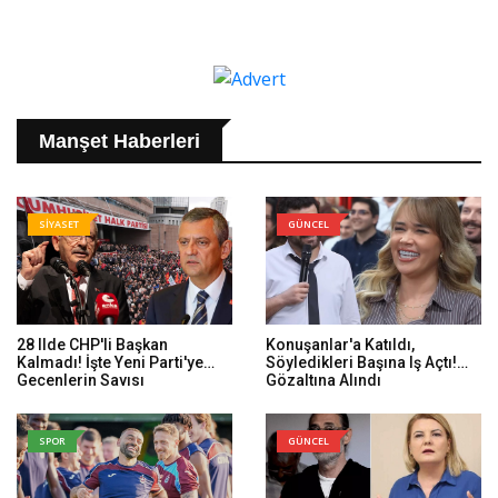
Manşet Haberleri
SİYASET
GÜNCEL
28 Ilde CHP'li Başkan
Konuşanlar'a Katıldı,
Kalmadı! İşte Yeni Parti'ye
Söyledikleri Başına Iş Açtı!
Geçenlerin Sayısı
Gözaltına Alındı
SPOR
GÜNCEL