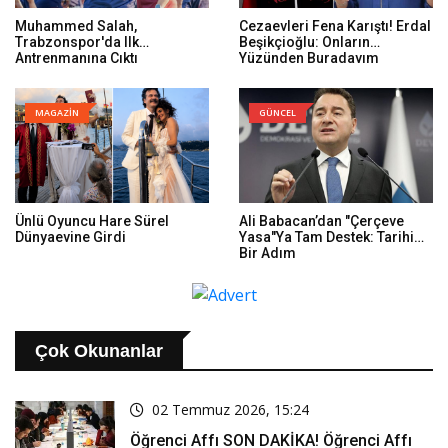
Muhammed Salah,
Cezaevleri Fena Karıştı! Erdal
Trabzonspor'da Ilk
Beşikçioğlu: Onların
Antrenmanına Çıktı
Yüzünden Buradayım
MAGAZİN
GÜNCEL
Ünlü Oyuncu Hare Sürel
Ali Babacan’dan "Çerçeve
Dünyaevine Girdi
Yasa"ya Tam Destek: Tarihi
Bir Adım
Çok Okunanlar
02 Temmuz 2026, 15:24
Öğrenci Affı SON DAKİKA! Öğrenci Affı