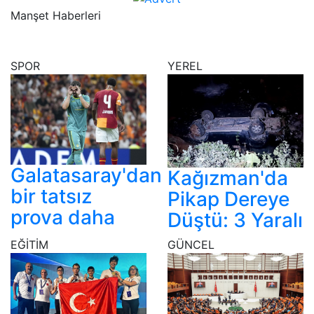
Manşet Haberleri
SPOR
YEREL
Galatasaray'dan
Kağızman'da
bir tatsız
Pikap Dereye
prova daha
Düştü: 3 Yaralı
EĞİTİM
GÜNCEL