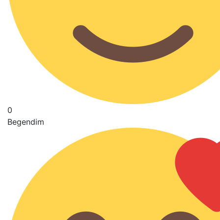
0
Begendim