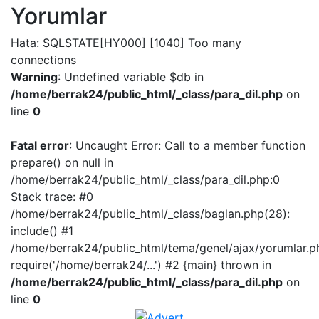
Yorumlar
Hata: SQLSTATE[HY000] [1040] Too many
connections
Warning
: Undefined variable $db in
/home/berrak24/public_html/_class/para_dil.php
on
line
0
Fatal error
: Uncaught Error: Call to a member function
prepare() on null in
/home/berrak24/public_html/_class/para_dil.php:0
Stack trace: #0
/home/berrak24/public_html/_class/baglan.php(28):
include() #1
/home/berrak24/public_html/tema/genel/ajax/yorumlar.p
require('/home/berrak24/...') #2 {main} thrown in
/home/berrak24/public_html/_class/para_dil.php
on
line
0