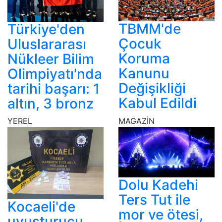
TBMM'de
Türkiye'den
Çocuk
Uluslararası
Koruma
Nükleer Bilim
Kanunu
Olimpiyatı'nda
Değişikliği
tarihi başarı: 1
Kabul Edildi
altın, 3 bronz
YEREL
MAGAZİN
Dolu Kadehi
Ters Tut ile
Kocaeli'de
mor ve ötesi,
uyuşturucu