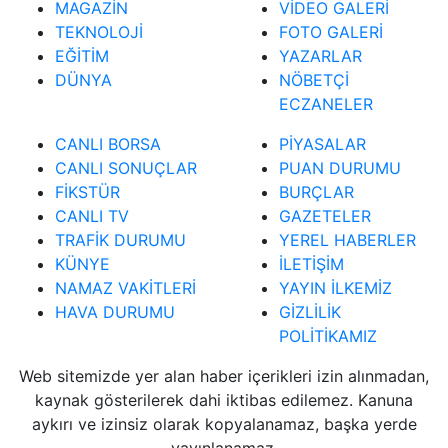
MAGAZİN
VİDEO GALERİ
TEKNOLOJİ
FOTO GALERİ
EĞİTİM
YAZARLAR
DÜNYA
NÖBETÇİ
ECZANELER
CANLI BORSA
PİYASALAR
CANLI SONUÇLAR
PUAN DURUMU
FİKSTÜR
BURÇLAR
CANLI TV
GAZETELER
TRAFİK DURUMU
YEREL HABERLER
KÜNYE
İLETİŞİM
NAMAZ VAKİTLERİ
YAYIN İLKEMİZ
HAVA DURUMU
GİZLİLİK
POLİTİKAMIZ
Web sitemizde yer alan haber içerikleri izin alınmadan,
kaynak gösterilerek dahi iktibas edilemez. Kanuna
aykırı ve izinsiz olarak kopyalanamaz, başka yerde
yayınlanamaz.