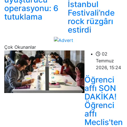
İstanbul
operasyonu: 6
Festivali’nde
tutuklama
rock rüzgârı
estirdi
Çok Okunanlar
02
Temmuz
2026, 15:24
Öğrenci
affı SON
DAKİKA!
Öğrenci
affı
Meclis'ten