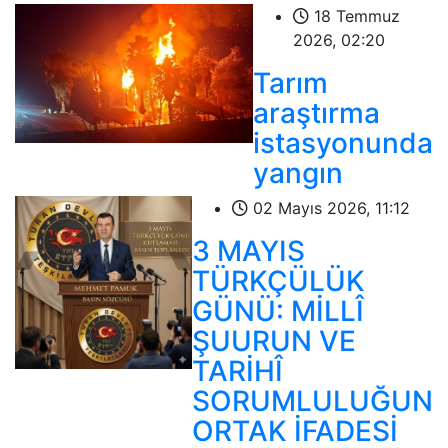
18 Temmuz
2026, 02:20
Tarım
araştırma
istasyonunda
yangın
02 Mayıs 2026, 11:12
3 MAYIS
TÜRKÇÜLÜK
GÜNÜ: MİLLÎ
ŞUURUN VE
TARİHÎ
SORUMLULUĞUN
ORTAK İFADESİ