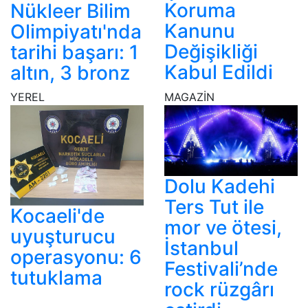
Koruma
Nükleer Bilim
Kanunu
Olimpiyatı'nda
Değişikliği
tarihi başarı: 1
Kabul Edildi
altın, 3 bronz
YEREL
MAGAZİN
Dolu Kadehi
Ters Tut ile
Kocaeli'de
mor ve ötesi,
uyuşturucu
İstanbul
operasyonu: 6
Festivali’nde
tutuklama
rock rüzgârı