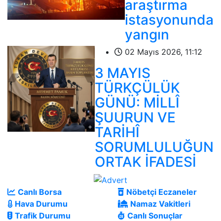
araştırma
istasyonunda
yangın
02 Mayıs 2026, 11:12
3 MAYIS
TÜRKÇÜLÜK
GÜNÜ: MİLLÎ
ŞUURUN VE
TARİHÎ
SORUMLULUĞUN
ORTAK İFADESİ
Canlı Borsa
Nöbetçi Eczaneler
Hava Durumu
Namaz Vakitleri
Trafik Durumu
Canlı Sonuçlar