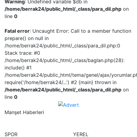
Warning
: Undefined variable $db in
/home/berrak24/public_html/_class/para_dil.php
on
line
0
Fatal error
: Uncaught Error: Call to a member function
prepare() on null in
/home/berrak24/public_html/_class/para_dil.php:0
Stack trace: #0
/home/berrak24/public_html/_class/baglan.php(28):
include() #1
/home/berrak24/public_html/tema/genel/ajax/yorumlar.p
require('/home/berrak24/...') #2 {main} thrown in
/home/berrak24/public_html/_class/para_dil.php
on
line
0
Manşet Haberleri
SPOR
YEREL