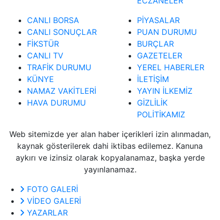
ECZANELER
CANLI BORSA
PİYASALAR
CANLI SONUÇLAR
PUAN DURUMU
FİKSTÜR
BURÇLAR
CANLI TV
GAZETELER
TRAFİK DURUMU
YEREL HABERLER
KÜNYE
İLETİŞİM
NAMAZ VAKİTLERİ
YAYIN İLKEMİZ
HAVA DURUMU
GİZLİLİK
POLİTİKAMIZ
Web sitemizde yer alan haber içerikleri izin alınmadan,
kaynak gösterilerek dahi iktibas edilemez. Kanuna
aykırı ve izinsiz olarak kopyalanamaz, başka yerde
yayınlanamaz.
FOTO GALERİ
VİDEO GALERİ
YAZARLAR