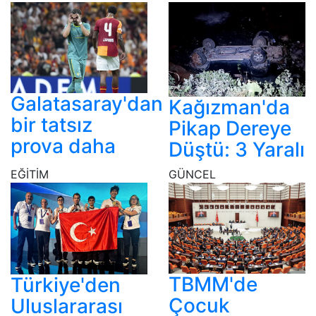
Galatasaray'dan
Kağızman'da
bir tatsız
Pikap Dereye
prova daha
Düştü: 3 Yaralı
EĞİTİM
GÜNCEL
TBMM'de
Türkiye'den
Çocuk
Uluslararası