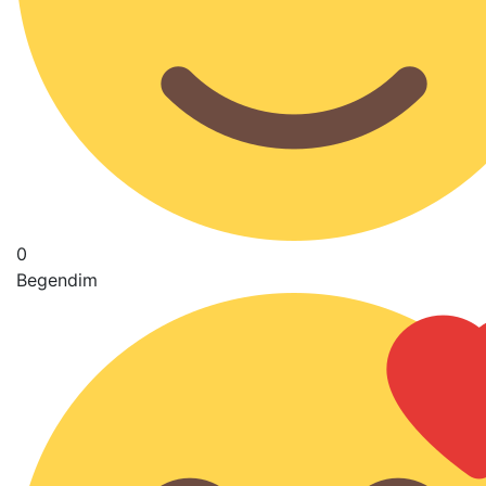
0
Begendim