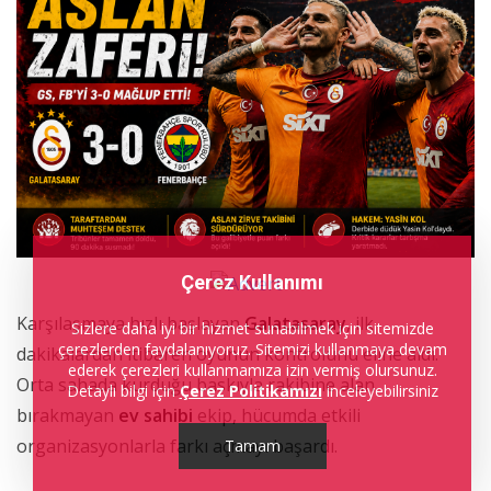
Çerez Kullanımı
Karşılaşmaya hızlı başlayan
Galatasaray
, ilk
Sizlere daha iyi bir hizmet sunabilmek için sitemizde
çerezlerden faydalanıyoruz. Sitemizi kullanmaya devam
dakikalardan itibaren oyunun kontrolünü eline aldı.
ederek çerezleri kullanmamıza izin vermiş olursunuz.
Orta sahada kurduğu baskıyla rakibine alan
Detaylı bilgi için
Çerez Politikamızı
inceleyebilirsiniz
bırakmayan
ev sahibi
ekip, hücumda etkili
organizasyonlarla farkı açmayı başardı.
Tamam