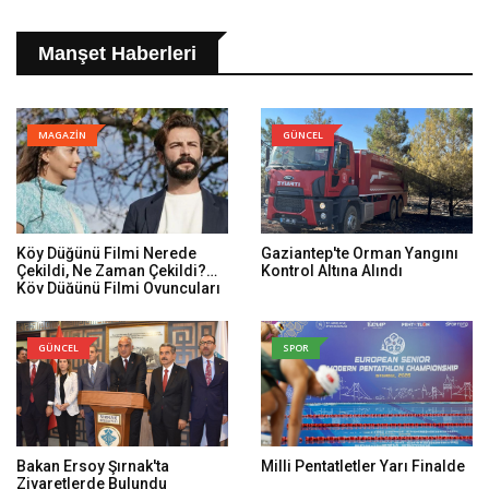
Manşet Haberleri
MAGAZİN
GÜNCEL
Köy Düğünü Filmi Nerede
Gaziantep'te Orman Yangını
Çekildi, Ne Zaman Çekildi?
Kontrol Altına Alındı
Köy Düğünü Filmi Oyuncuları
Kim, Konusu Ne?
GÜNCEL
SPOR
Bakan Ersoy Şırnak'ta
Milli Pentatletler Yarı Finalde
Ziyaretlerde Bulundu