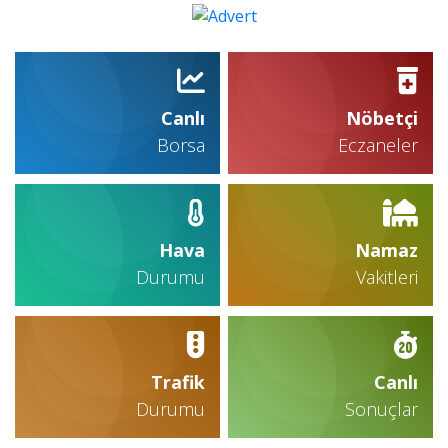
Canlı
Nöbetçi
Borsa
Eczaneler
Hava
Namaz
Durumu
Vakitleri
Trafik
Canlı
Durumu
Sonuçlar