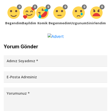
0
0
0
0
0
0
Begendim
Bayildim
Komik
Begenmedim
Uzgunum
Sinirlendim
Yorum Gönder