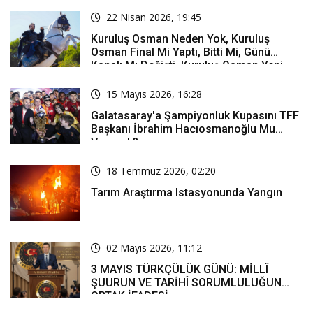
22 Nisan 2026, 19:45
Kuruluş Osman Neden Yok, Kuruluş
Osman Final Mi Yaptı, Bitti Mi, Günü
Kanalı Mı Değişti, Kuruluş Osman Yeni
Bölüm Ne Zaman Yayınlanacak?
15 Mayıs 2026, 16:28
Galatasaray'a Şampiyonluk Kupasını TFF
Başkanı İbrahim Hacıosmanoğlu Mu
Verecek?
18 Temmuz 2026, 02:20
Tarım Araştırma Istasyonunda Yangın
02 Mayıs 2026, 11:12
3 MAYIS TÜRKÇÜLÜK GÜNÜ: MİLLÎ
ŞUURUN VE TARİHÎ SORUMLULUĞUN
ORTAK İFADESİ