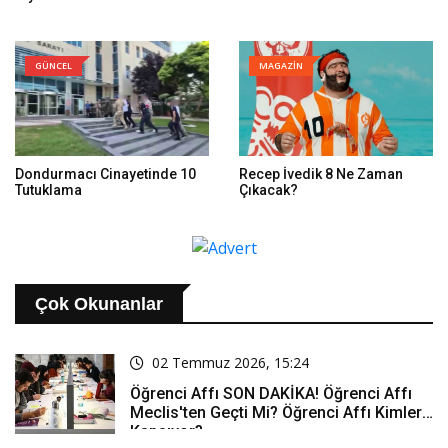
GÜNCEL
MAGAZİN
Dondurmacı Cinayetinde 10
Recep İvedik 8 Ne Zaman
Tutuklama
Çıkacak?
Çok Okunanlar
02 Temmuz 2026, 15:24
Öğrenci Affı SON DAKİKA! Öğrenci Affı
Meclis'ten Geçti Mi? Öğrenci Affı Kimleri
Kapsıyor?