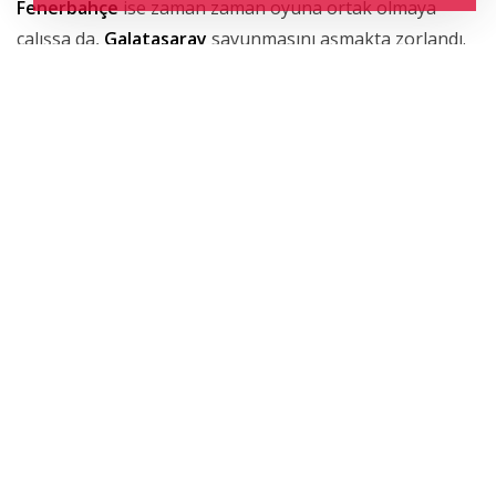
Fenerbahçe
ise zaman zaman oyuna ortak olmaya
çalışsa da,
Galatasaray
savunmasını aşmakta zorlandı.
Sarı-lacivertliler, özellikle son vuruşlarda etkisiz kalınca
sahadan farklı mağlubiyetle ayrıldı.
Mücadeleyi yöneten
Yasin Kol
, karşılaşma boyunca
kritik pozisyonlarda verdiği kararlarla dikkat çekti.
Maçın genelinde oyunun kontrolünü elinde tutan Kol,
derbinin sert atmosferine rağmen yönetimiyle öne
çıktı
.
Bu galibiyetle
Galatasaray
zirve yarışında önemli bir
avantaj elde ederken,
Fenerbahçe
cephesinde ise
derbi
sonrası değerlendirmeler şimdiden başladı.