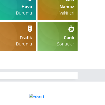
Hava
Namaz
Durumu
Vakitleri
Trafik
Canlı
Durumu
Sonuçlar