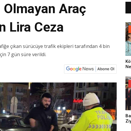
lı Olmayan Araç
n Lira Ceza
fiğe çıkan sürücüye trafik ekipleri tarafından 4 bin
çin 7 gün süre verildi.
Kö
Ne
Za
Dü
Oy
Ko
Ba
Zi