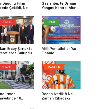
y Düğünü Filmi
Gaziantep'te Orman
rede Çekildi, Ne
Yangını Kontrol Altına
man Çekildi? Köy
Alındı
ğünü Filmi
uncuları Kim,
GÜNCEL
SPOR
nusu Ne?
kan Ersoy Şırnak'ta
Milli Pentatletler Yarı
yaretlerde Bulundu
Finalde
GÜNCEL
MAGAZİN
ndurmacı
Recep İvedik 8 Ne
nayetinde 10
Zaman Çıkacak?
tuklama