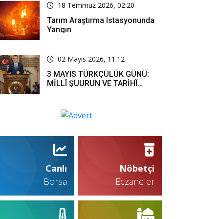
18 Temmuz 2026, 02:20
Tarım Araştırma Istasyonunda
Yangın
02 Mayıs 2026, 11:12
3 MAYIS TÜRKÇÜLÜK GÜNÜ:
MİLLÎ ŞUURUN VE TARİHÎ
SORUMLULUĞUN ORTAK
İFADESİ
Canlı
Nöbetçi
Borsa
Eczaneler