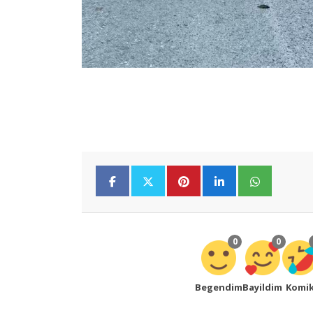
0
0
Begendim
Bayildim
Komi