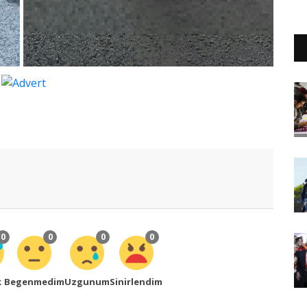
0
0
0
0
k
Begenmedim
Uzgunum
Sinirlendim