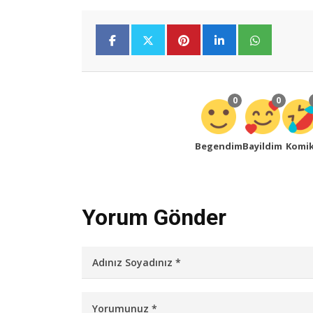
0
0
Begendim
Bayildim
Komi
Yorum Gönder