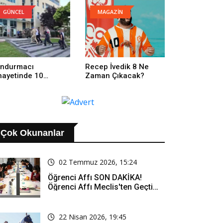
GÜNCEL
MAGAZİN
ndurmacı
Recep İvedik 8 Ne
nayetinde 10
Zaman Çıkacak?
tuklama
Çok Okunanlar
02 Temmuz 2026, 15:24
Öğrenci Affı SON DAKİKA!
Öğrenci Affı Meclis'ten Geçti
Mi? Öğrenci Affı Kimleri
Kapsıyor?
22 Nisan 2026, 19:45