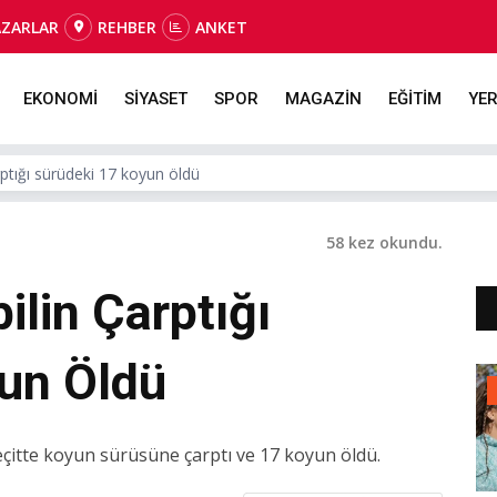
AZARLAR
REHBER
ANKET
EKONOMİ
SİYASET
SPOR
MAGAZİN
EĞİTİM
YER
ptığı sürüdeki 17 koyun öldü
58 kez okundu.
lin Çarptığı
un Öldü
geçitte koyun sürüsüne çarptı ve 17 koyun öldü.