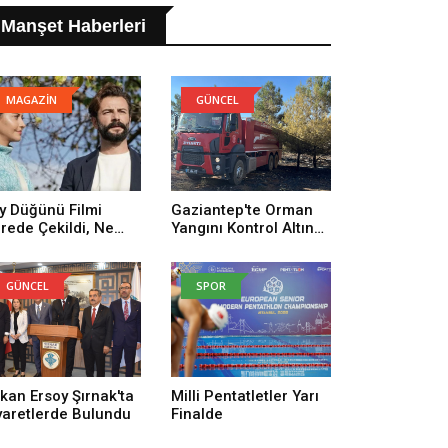
Manşet Haberleri
MAGAZİN
GÜNCEL
y Düğünü Filmi
Gaziantep'te Orman
rede Çekildi, Ne
Yangını Kontrol Altına
man Çekildi? Köy
Alındı
ğünü Filmi
uncuları Kim,
GÜNCEL
SPOR
nusu Ne?
kan Ersoy Şırnak'ta
Milli Pentatletler Yarı
yaretlerde Bulundu
Finalde