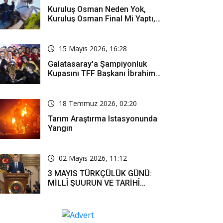
Kuruluş Osman Neden Yok,
Kuruluş Osman Final Mi Yaptı,
Bitti Mi, Günü Kanalı Mı Değişti,
Kuruluş Osman Yeni Bölüm Ne
Zaman Yayınlanacak?
15 Mayıs 2026, 16:28
Galatasaray'a Şampiyonluk
Kupasını TFF Başkanı İbrahim
Hacıosmanoğlu Mu Verecek?
18 Temmuz 2026, 02:20
Tarım Araştırma Istasyonunda
Yangın
02 Mayıs 2026, 11:12
3 MAYIS TÜRKÇÜLÜK GÜNÜ:
MİLLÎ ŞUURUN VE TARİHÎ
SORUMLULUĞUN ORTAK
İFADESİ