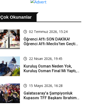
Çok Okunanlar
02 Temmuz 2026, 15:24
Öğrenci Affı SON DAKİKA!
Öğrenci Affı Meclis'ten Geçti
Mi? Öğrenci Affı Kimleri
Kapsıyor?
22 Nisan 2026, 19:45
Kuruluş Osman Neden Yok,
Kuruluş Osman Final Mi Yaptı,
Bitti Mi, Günü Kanalı Mı Değişti,
Kuruluş Osman Yeni Bölüm Ne
Zaman Yayınlanacak?
15 Mayıs 2026, 16:28
Galatasaray'a Şampiyonluk
Kupasını TFF Başkanı İbrahim
Hacıosmanoğlu Mu Verecek?