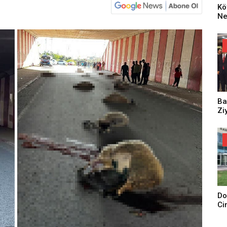
Kö
Ne
Za
Dü
Oy
Ko
Ba
Zi
Do
Ci
Tu