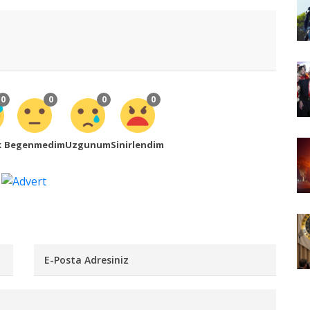
0
0
0
0
k
Begenmedim
Uzgunum
Sinirlendim