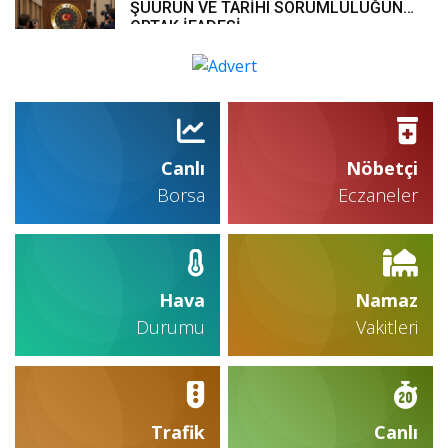
ŞUURUN VE TARİHÎ SORUMLULUĞUN
ORTAK İFADESİ
Canlı
Nöbetçi
Borsa
Eczaneler
Hava
Namaz
Durumu
Vakitleri
Trafik
Canlı