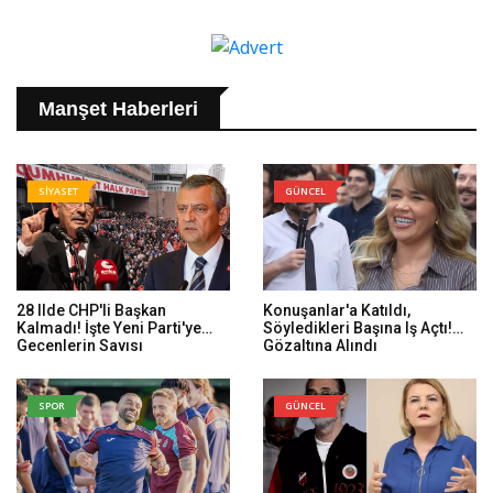
Manşet Haberleri
SİYASET
GÜNCEL
28 Ilde CHP'li Başkan
Konuşanlar'a Katıldı,
Kalmadı! İşte Yeni Parti'ye
Söyledikleri Başına Iş Açtı!
Geçenlerin Sayısı
Gözaltına Alındı
SPOR
GÜNCEL