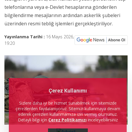
telefonlarına veya e-Devlet hesaplarına gönderilen
bilgilendirme mesajlarının ardından askerlik şubeleri
üzerinden resmi tebliğ işlemleri gerçekleştiriliyor.
Yayınlanma Tarihi :
16 Mayıs 2026,
19:20
Çerez Kullanımı
Sizlere daha iyi bir hizmet sunabilmek için sitemizde
çerezlerden faydalanıyoruz. Sitemizi kullanmaya devam
ederek çerezleri kullanmamıza izin vermiş olursunuz.
Detaylı bilgi için
Çerez Politikamızı
inceleyebilirsiniz