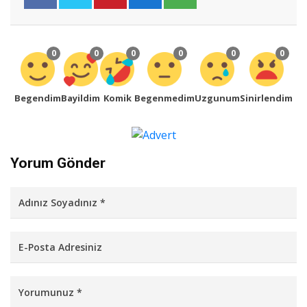
0
0
0
0
0
0
Begendim
Bayildim
Komik
Begenmedim
Uzgunum
Sinirlendim
Yorum Gönder