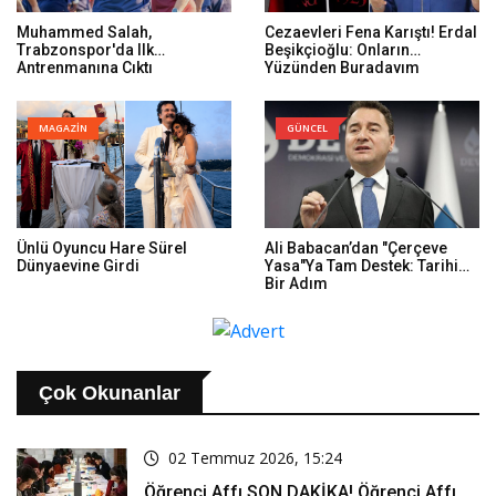
Muhammed Salah,
Cezaevleri Fena Karıştı! Erdal
Trabzonspor'da Ilk
Beşikçioğlu: Onların
Antrenmanına Çıktı
Yüzünden Buradayım
MAGAZİN
GÜNCEL
Ünlü Oyuncu Hare Sürel
Ali Babacan’dan "Çerçeve
Dünyaevine Girdi
Yasa"ya Tam Destek: Tarihi
Bir Adım
Çok Okunanlar
02 Temmuz 2026, 15:24
Öğrenci Affı SON DAKİKA! Öğrenci Affı