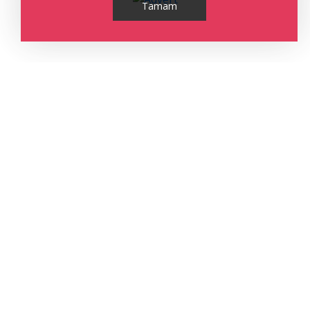
Tamam
0
0
0
0
0
0
Begendim
Bayildim
Komik
Begenmedim
Uzgunum
Sinirlendim
Yorum Gönder