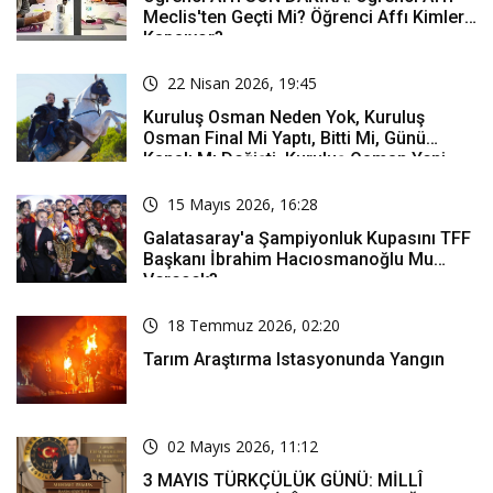
Meclis'ten Geçti Mi? Öğrenci Affı Kimleri
Kapsıyor?
22 Nisan 2026, 19:45
Kuruluş Osman Neden Yok, Kuruluş
Osman Final Mi Yaptı, Bitti Mi, Günü
Kanalı Mı Değişti, Kuruluş Osman Yeni
Bölüm Ne Zaman Yayınlanacak?
15 Mayıs 2026, 16:28
Galatasaray'a Şampiyonluk Kupasını TFF
Başkanı İbrahim Hacıosmanoğlu Mu
Verecek?
18 Temmuz 2026, 02:20
Tarım Araştırma Istasyonunda Yangın
02 Mayıs 2026, 11:12
3 MAYIS TÜRKÇÜLÜK GÜNÜ: MİLLÎ