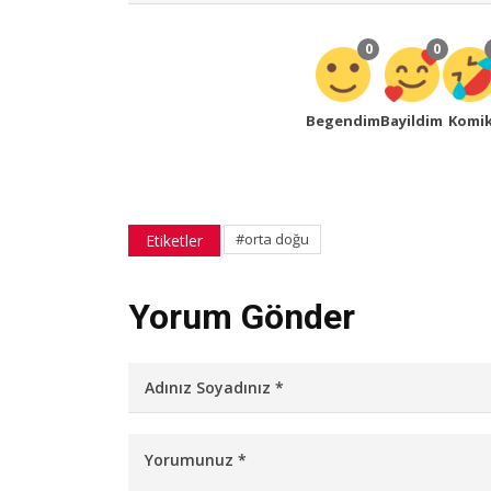
0
0
Begendim
Bayildim
Komi
#orta doğu
Etiketler
Yorum Gönder