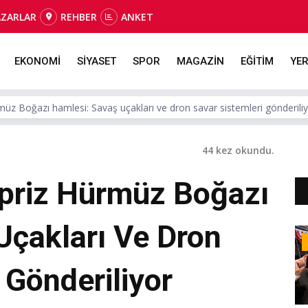
AZARLAR
REHBER
ANKET
EKONOMİ
SİYASET
SPOR
MAGAZİN
EĞİTİM
YER
rmüz Boğazı hamlesi: Savaş uçakları ve dron savar sistemleri gönderili
44 kez okundu.
rpriz Hürmüz Boğazı
Uçakları Ve Dron
 Gönderiliyor