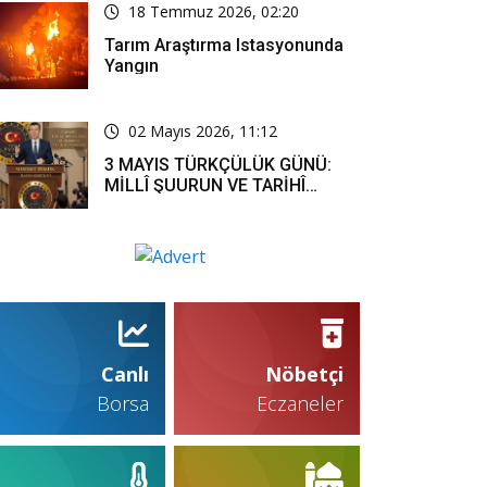
18 Temmuz 2026, 02:20
Tarım Araştırma Istasyonunda
Yangın
02 Mayıs 2026, 11:12
3 MAYIS TÜRKÇÜLÜK GÜNÜ:
MİLLÎ ŞUURUN VE TARİHÎ
SORUMLULUĞUN ORTAK
İFADESİ
Canlı
Nöbetçi
Borsa
Eczaneler