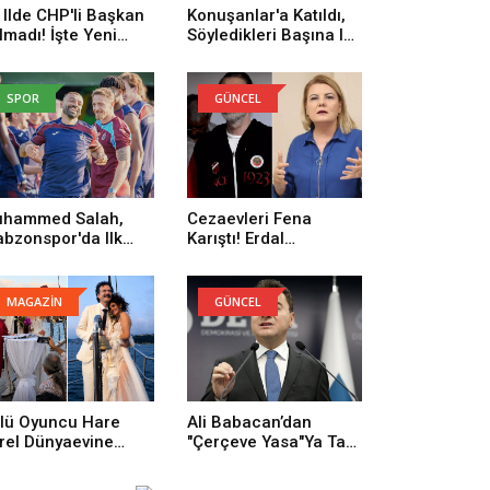
 Ilde CHP'li Başkan
Konuşanlar'a Katıldı,
lmadı! İşte Yeni
Söyledikleri Başına Iş
rti'ye Geçenlerin
Açtı! Gözaltına Alındı
yısı
SPOR
GÜNCEL
hammed Salah,
Cezaevleri Fena
abzonspor'da Ilk
Karıştı! Erdal
trenmanına Çıktı
Beşikçioğlu: Onların
Yüzünden Buradayım
MAGAZİN
GÜNCEL
lü Oyuncu Hare
Ali Babacan’dan
rel Dünyaevine
"Çerçeve Yasa"ya Tam
rdi
Destek: Tarihi Bir
Adım