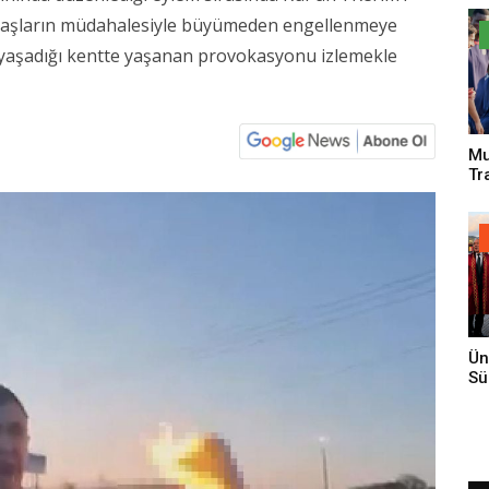
Sa
ndaşların müdahalesiyle büyümeden engellenmeye
n yaşadığı kentte yaşanan provokasyonu izlemekle
Mu
Tr
An
Ün
Sü
Gi