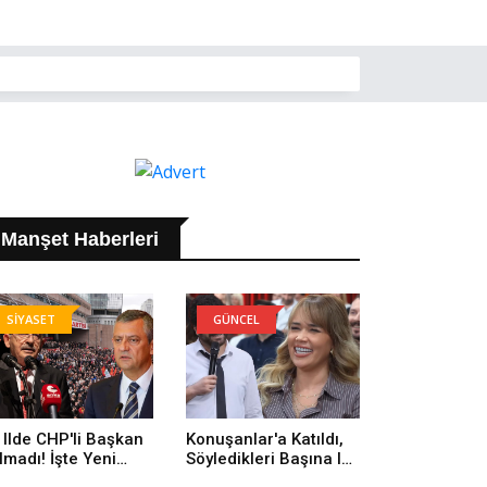
Manşet Haberleri
SİYASET
GÜNCEL
 Ilde CHP'li Başkan
Konuşanlar'a Katıldı,
lmadı! İşte Yeni
Söyledikleri Başına Iş
rti'ye Geçenlerin
Açtı! Gözaltına Alındı