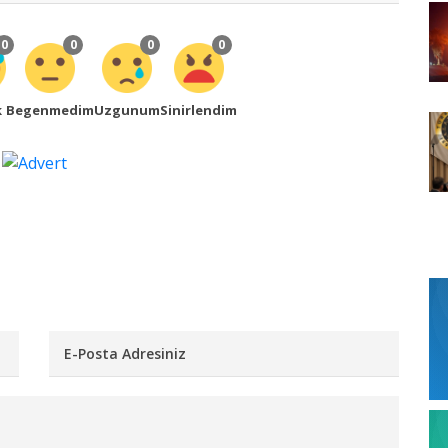
0
0
0
0
k
Begenmedim
Uzgunum
Sinirlendim