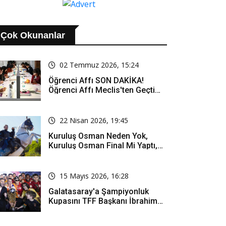
Çok Okunanlar
02 Temmuz 2026, 15:24
Öğrenci Affı SON DAKİKA!
Öğrenci Affı Meclis'ten Geçti
Mi? Öğrenci Affı Kimleri
Kapsıyor?
22 Nisan 2026, 19:45
Kuruluş Osman Neden Yok,
Kuruluş Osman Final Mi Yaptı,
Bitti Mi, Günü Kanalı Mı Değişti,
Kuruluş Osman Yeni Bölüm Ne
Zaman Yayınlanacak?
15 Mayıs 2026, 16:28
Galatasaray'a Şampiyonluk
Kupasını TFF Başkanı İbrahim
Hacıosmanoğlu Mu Verecek?