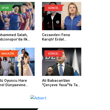
yısı
SPOR
GÜNCEL
hammed Salah,
Cezaevleri Fena
abzonspor'da Ilk
Karıştı! Erdal
trenmanına Çıktı
Beşikçioğlu: Onların
Yüzünden Buradayım
MAGAZİN
GÜNCEL
lü Oyuncu Hare
Ali Babacan’dan
rel Dünyaevine
"Çerçeve Yasa"ya Tam
rdi
Destek: Tarihi Bir
Adım