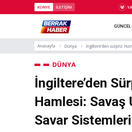
Y
KÜNYE
İLETİŞİM
GÜNCEL
Anasayfa
Dünya
İngiltere’den sürpriz Hü
DÜNYA
İngiltere’den Sü
Hamlesi: Savaş 
Savar Sistemleri