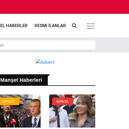
EL HABERLER
RESMİ İLANLAR
yor
Manşet Haberleri
SİYASET
GÜNCEL