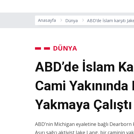
Anasayfa
Dünya
ABD’de İslam karşıtı Jak
DÜNYA
ABD’de İslam Ka
Cami Yakınında 
Yakmaya Çalıştı
ABD’nin Michigan eyaletine bağlı Dearborn k
Aşırı sağcı aktivist Jake Lang, bir caminin ya