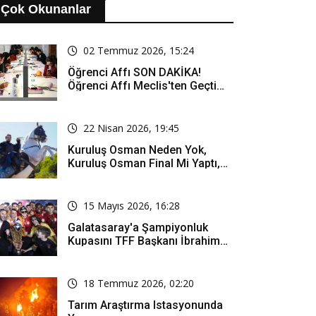
Çok Okunanlar
02 Temmuz 2026, 15:24
Öğrenci Affı SON DAKİKA!
Öğrenci Affı Meclis'ten Geçti
Mi? Öğrenci Affı Kimleri
Kapsıyor?
22 Nisan 2026, 19:45
Kuruluş Osman Neden Yok,
Kuruluş Osman Final Mi Yaptı,
Bitti Mi, Günü Kanalı Mı Değişti,
Kuruluş Osman Yeni Bölüm Ne
Zaman Yayınlanacak?
15 Mayıs 2026, 16:28
Galatasaray'a Şampiyonluk
Kupasını TFF Başkanı İbrahim
Hacıosmanoğlu Mu Verecek?
18 Temmuz 2026, 02:20
Tarım Araştırma Istasyonunda