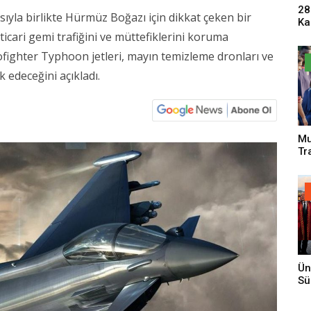
28
sıyla birlikte Hürmüz Boğazı için dikkat çeken bir
Ka
Pa
ticari gemi trafiğini ve müttefiklerini koruma
Sa
ofighter Typhoon jetleri, mayın temizleme dronları ve
 edeceğini açıkladı.
Mu
Tr
An
Ün
Sü
Gi