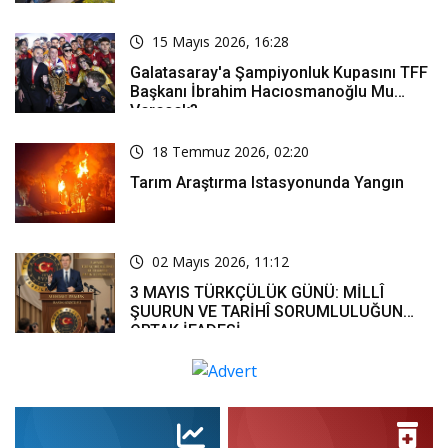
Kanalı Mı Değişti, Kuruluş Osman Yeni
Bölüm Ne Zaman Yayınlanacak?
15 Mayıs 2026, 16:28
Galatasaray'a Şampiyonluk Kupasını TFF
Başkanı İbrahim Hacıosmanoğlu Mu
Verecek?
18 Temmuz 2026, 02:20
Tarım Araştırma Istasyonunda Yangın
02 Mayıs 2026, 11:12
3 MAYIS TÜRKÇÜLÜK GÜNÜ: MİLLÎ
ŞUURUN VE TARİHÎ SORUMLULUĞUN
ORTAK İFADESİ