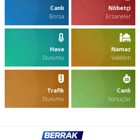
Canlı
Nöbetçi
Borsa
Eczaneler
Hava
Namaz
Durumu
Vakitleri
Trafik
Canlı
Durumu
Sonuçlar