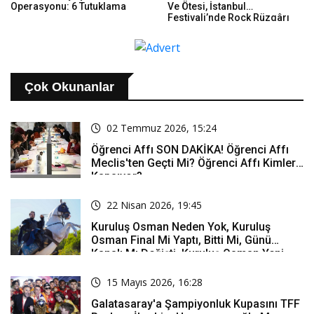
Operasyonu: 6 Tutuklama
Ve Ötesi, İstanbul
Festivali’nde Rock Rüzgârı
Estirdi
Çok Okunanlar
02 Temmuz 2026, 15:24
Öğrenci Affı SON DAKİKA! Öğrenci Affı
Meclis'ten Geçti Mi? Öğrenci Affı Kimleri
Kapsıyor?
22 Nisan 2026, 19:45
Kuruluş Osman Neden Yok, Kuruluş
Osman Final Mi Yaptı, Bitti Mi, Günü
Kanalı Mı Değişti, Kuruluş Osman Yeni
Bölüm Ne Zaman Yayınlanacak?
15 Mayıs 2026, 16:28
Galatasaray'a Şampiyonluk Kupasını TFF