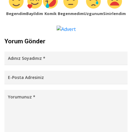
Begendim
Bayildim
Komik
Begenmedim
Uzgunum
Sinirlendim
Yorum Gönder