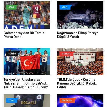
SPOR
YEREL
Galatasaray'dan Bir Tatsız
Kağızman'da Pikap Dereye
Prova Daha
Düştü: 3 Yaralı
EĞİTİM
GÜNCEL
Türkiye'den Uluslararası
TBMM'de Çocuk Koruma
Nükleer Bilim Olimpiyatı'nda
Kanunu Değişikliği Kabul
Tarihi Başarı: 1 Altın, 3 Bronz
Edildi
YEREL
MAGAZİN