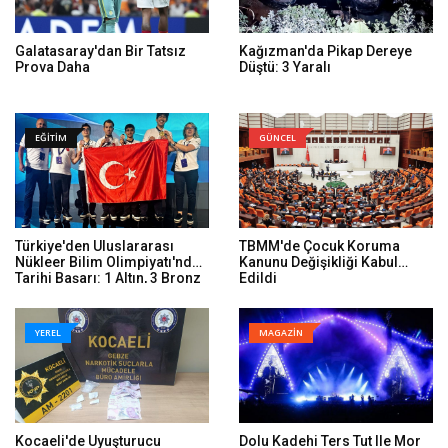
Galatasaray'dan Bir Tatsız
Kağızman'da Pikap Dereye
Prova Daha
Düştü: 3 Yaralı
EĞİTİM
GÜNCEL
Türkiye'den Uluslararası
TBMM'de Çocuk Koruma
Nükleer Bilim Olimpiyatı'nda
Kanunu Değişikliği Kabul
Tarihi Başarı: 1 Altın, 3 Bronz
Edildi
YEREL
MAGAZİN
Kocaeli'de Uyuşturucu
Dolu Kadehi Ters Tut Ile Mor