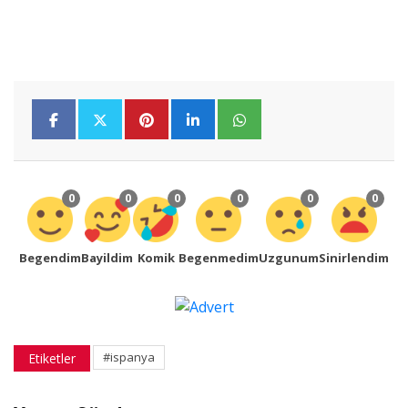
0
0
0
0
0
0
Begendim
Bayildim
Komik
Begenmedim
Uzgunum
Sinirlendim
#ispanya
Etiketler