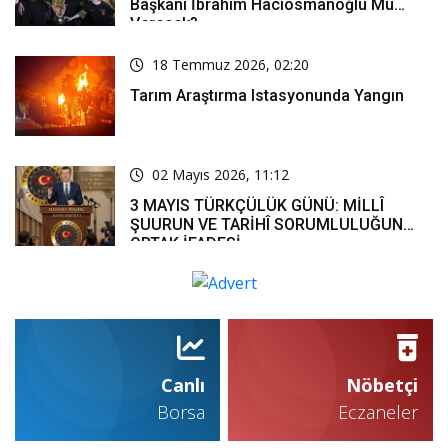
Başkanı İbrahim Hacıosmanoğlu Mu
Verecek?
18 Temmuz 2026, 02:20
Tarım Araştırma Istasyonunda Yangın
02 Mayıs 2026, 11:12
3 MAYIS TÜRKÇÜLÜK GÜNÜ: MİLLÎ
ŞUURUN VE TARİHÎ SORUMLULUĞUN
ORTAK İFADESİ
Canlı
Nöbetçi
Borsa
Eczaneler