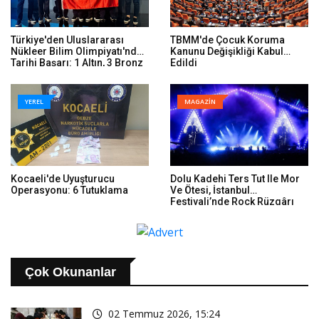
Türkiye'den Uluslararası
TBMM'de Çocuk Koruma
Nükleer Bilim Olimpiyatı'nda
Kanunu Değişikliği Kabul
Tarihi Başarı: 1 Altın, 3 Bronz
Edildi
YEREL
MAGAZİN
Kocaeli'de Uyuşturucu
Dolu Kadehi Ters Tut Ile Mor
Operasyonu: 6 Tutuklama
Ve Ötesi, İstanbul
Festivali’nde Rock Rüzgârı
Estirdi
Çok Okunanlar
02 Temmuz 2026, 15:24