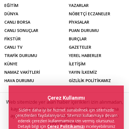
EĞİTİM
YAZARLAR
DÜNYA
NÖBETÇİ ECZANELER
CANLI BORSA
PİYASALAR
CANLI SONUÇLAR
PUAN DURUMU
FİKSTÜR
BURÇLAR
CANLI TV
GAZETELER
TRAFİK DURUMU
YEREL HABERLER
KÜNYE
İLETİŞİM
NAMAZ VAKİTLERİ
YAYIN İLKEMİZ
HAVA DURUMU
GİZLİLİK POLİTİKAMIZ
Çerez Kullanımı
Web sitemizde yer alan haber içerikleri izin alınmadan,
kaynak gösterilerek dahi iktibas edilemez. Kanuna
Sizlere daha iyi bir hizmet sunabilmek için sitemizde
aykırı ve izinsiz olarak kopyalanamaz, başka yerde
çerezlerden faydalanıyoruz. Sitemizi kullanmaya devam
ederek çerezleri kullanmamıza izin vermiş olursunuz.
yayınlanamaz.
Detaylı bilgi için
Çerez Politikamızı
inceleyebilirsiniz