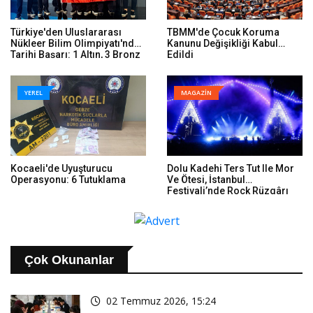
Türkiye'den Uluslararası
TBMM'de Çocuk Koruma
Nükleer Bilim Olimpiyatı'nda
Kanunu Değişikliği Kabul
Tarihi Başarı: 1 Altın, 3 Bronz
Edildi
YEREL
MAGAZİN
Kocaeli'de Uyuşturucu
Dolu Kadehi Ters Tut Ile Mor
Operasyonu: 6 Tutuklama
Ve Ötesi, İstanbul
Festivali’nde Rock Rüzgârı
Estirdi
Çok Okunanlar
02 Temmuz 2026, 15:24