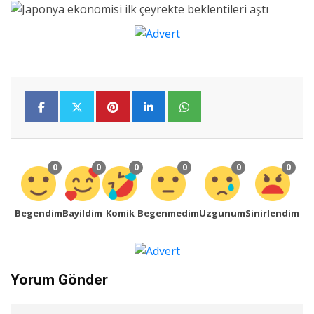
0
0
0
0
0
0
Begendim
Bayildim
Komik
Begenmedim
Uzgunum
Sinirlendim
Yorum Gönder