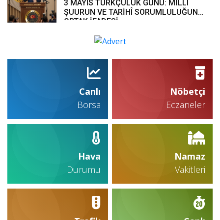
3 MAYIS TÜRKÇÜLÜK GÜNÜ: MİLLÎ
ŞUURUN VE TARİHÎ SORUMLULUĞUN
ORTAK İFADESİ
Canlı
Nöbetçi
Borsa
Eczaneler
Hava
Namaz
Durumu
Vakitleri