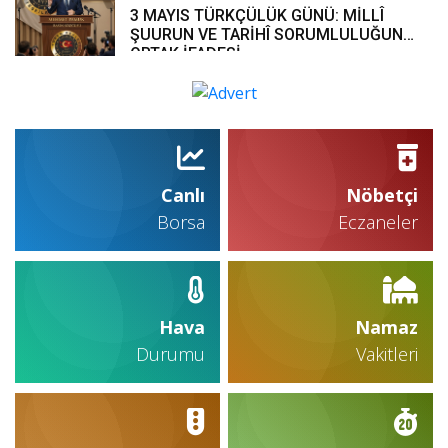
3 MAYIS TÜRKÇÜLÜK GÜNÜ: MİLLÎ
ŞUURUN VE TARİHÎ SORUMLULUĞUN
ORTAK İFADESİ
Canlı
Nöbetçi
Borsa
Eczaneler
Hava
Namaz
Durumu
Vakitleri