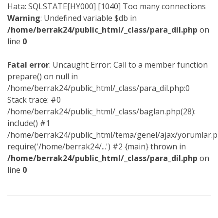
Hata: SQLSTATE[HY000] [1040] Too many connections
Warning
: Undefined variable $db in
/home/berrak24/public_html/_class/para_dil.php
on
line
0
Fatal error
: Uncaught Error: Call to a member function
prepare() on null in
/home/berrak24/public_html/_class/para_dil.php:0
Stack trace: #0
/home/berrak24/public_html/_class/baglan.php(28):
include() #1
/home/berrak24/public_html/tema/genel/ajax/yorumlar.p
require('/home/berrak24/...') #2 {main} thrown in
/home/berrak24/public_html/_class/para_dil.php
on
line
0