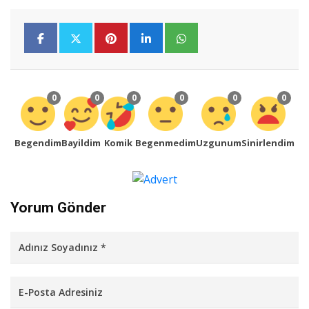
0
0
0
0
0
0
Begendim
Bayildim
Komik
Begenmedim
Uzgunum
Sinirlendim
Yorum Gönder