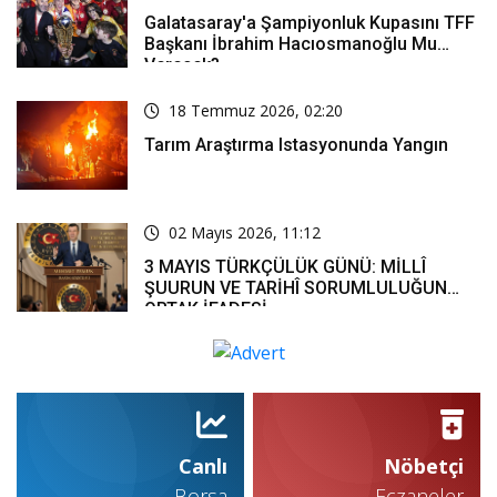
Galatasaray'a Şampiyonluk Kupasını TFF
Başkanı İbrahim Hacıosmanoğlu Mu
Verecek?
18 Temmuz 2026, 02:20
Tarım Araştırma Istasyonunda Yangın
02 Mayıs 2026, 11:12
3 MAYIS TÜRKÇÜLÜK GÜNÜ: MİLLÎ
ŞUURUN VE TARİHÎ SORUMLULUĞUN
ORTAK İFADESİ
Canlı
Nöbetçi
Borsa
Eczaneler