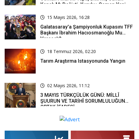
Kanalı Mı Değişti, Kuruluş Osman Yeni
Bölüm Ne Zaman Yayınlanacak?
15 Mayıs 2026, 16:28
Galatasaray'a Şampiyonluk Kupasını TFF
Başkanı İbrahim Hacıosmanoğlu Mu
Verecek?
18 Temmuz 2026, 02:20
Tarım Araştırma Istasyonunda Yangın
02 Mayıs 2026, 11:12
3 MAYIS TÜRKÇÜLÜK GÜNÜ: MİLLÎ
ŞUURUN VE TARİHÎ SORUMLULUĞUN
ORTAK İFADESİ