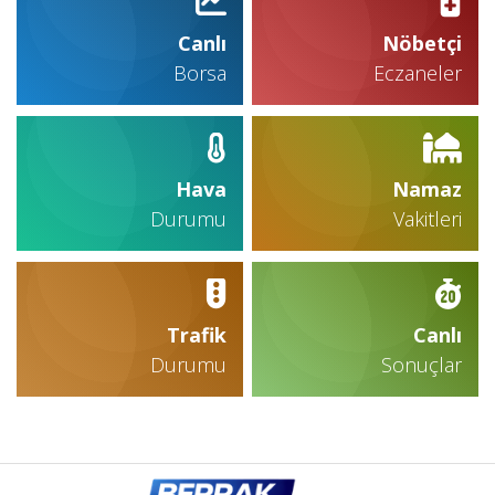
Canlı
Nöbetçi
Borsa
Eczaneler
Hava
Namaz
Durumu
Vakitleri
Trafik
Canlı
Durumu
Sonuçlar