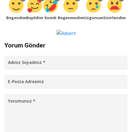
Begendim
Bayildim
Komik
Begenmedim
Uzgunum
Sinirlendim
Yorum Gönder