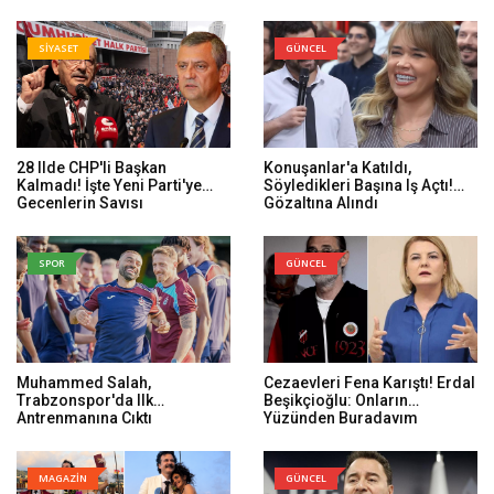
SİYASET
GÜNCEL
28 Ilde CHP'li Başkan
Konuşanlar'a Katıldı,
Kalmadı! İşte Yeni Parti'ye
Söyledikleri Başına Iş Açtı!
Geçenlerin Sayısı
Gözaltına Alındı
SPOR
GÜNCEL
Muhammed Salah,
Cezaevleri Fena Karıştı! Erdal
Trabzonspor'da Ilk
Beşikçioğlu: Onların
Antrenmanına Çıktı
Yüzünden Buradayım
MAGAZİN
GÜNCEL