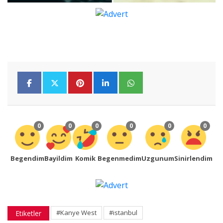
0
0
0
0
0
0
Begendim
Bayildim
Komik
Begenmedim
Uzgunum
Sinirlendim
#Kanye West
#istanbul
Etiketler