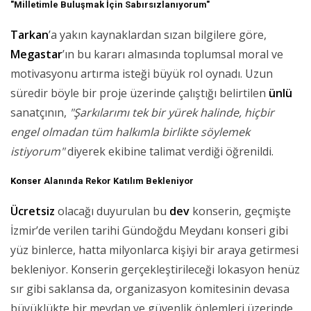
"Milletimle Buluşmak İçin Sabırsızlanıyorum"
Tarkan
’a yakın kaynaklardan sızan bilgilere göre,
Megastar
’ın bu kararı almasında toplumsal moral ve
motivasyonu artırma isteği büyük rol oynadı. Uzun
süredir böyle bir proje üzerinde çalıştığı belirtilen
ünlü
sanatçının,
"Şarkılarımı tek bir yürek halinde, hiçbir
engel olmadan tüm halkımla birlikte söylemek
istiyorum"
diyerek ekibine talimat verdiği öğrenildi.
Konser
Alanında Rekor Katılım Bekleniyor
Ücretsiz
olacağı duyurulan bu
dev
konserin, geçmişte
İzmir’de verilen tarihi Gündoğdu Meydanı konseri gibi
yüz binlerce, hatta milyonlarca kişiyi bir araya getirmesi
bekleniyor. Konserin gerçekleştirileceği lokasyon henüz
sır gibi saklansa da, organizasyon komitesinin devasa
büyüklükte bir meydan ve güvenlik önlemleri üzerinde