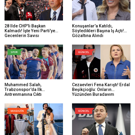
28 Ilde CHP'li Başkan
Konuşanlar'a Katıldı,
Kalmadı! İşte Yeni Parti'ye
Söyledikleri Başına Iş Açtı!
Geçenlerin Sayısı
Gözaltına Alındı
SPOR
GÜNCEL
Muhammed Salah,
Cezaevleri Fena Karıştı! Erdal
Trabzonspor'da Ilk
Beşikçioğlu: Onların
Antrenmanına Çıktı
Yüzünden Buradayım
MAGAZİN
GÜNCEL