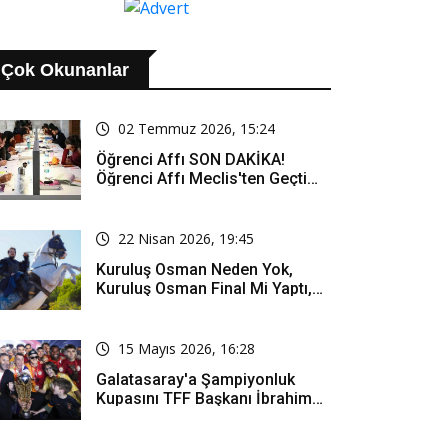
Çok Okunanlar
02 Temmuz 2026, 15:24
Öğrenci Affı SON DAKİKA!
Öğrenci Affı Meclis'ten Geçti
Mi? Öğrenci Affı Kimleri
Kapsıyor?
22 Nisan 2026, 19:45
Kuruluş Osman Neden Yok,
Kuruluş Osman Final Mi Yaptı,
Bitti Mi, Günü Kanalı Mı Değişti,
Kuruluş Osman Yeni Bölüm Ne
Zaman Yayınlanacak?
15 Mayıs 2026, 16:28
Galatasaray'a Şampiyonluk
Kupasını TFF Başkanı İbrahim
Hacıosmanoğlu Mu Verecek?