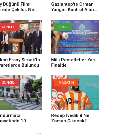
y Düğünü Filmi
Gaziantep'te Orman
rede Çekildi, Ne
Yangını Kontrol Altına
man Çekildi? Köy
Alındı
ğünü Filmi
uncuları Kim,
GÜNCEL
SPOR
nusu Ne?
kan Ersoy Şırnak'ta
Milli Pentatletler Yarı
yaretlerde Bulundu
Finalde
GÜNCEL
MAGAZİN
ndurmacı
Recep İvedik 8 Ne
nayetinde 10
Zaman Çıkacak?
tuklama