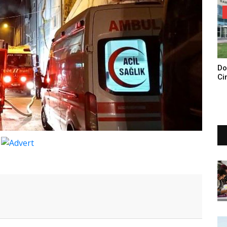
Do
Ci
Tu