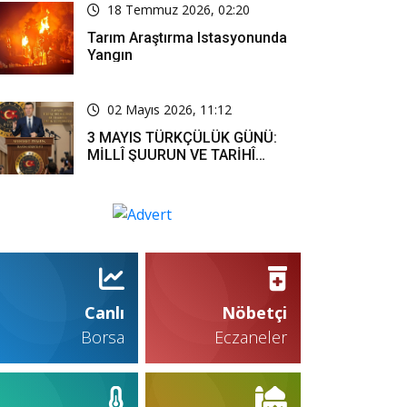
18 Temmuz 2026, 02:20
Tarım Araştırma Istasyonunda
Yangın
02 Mayıs 2026, 11:12
3 MAYIS TÜRKÇÜLÜK GÜNÜ:
MİLLÎ ŞUURUN VE TARİHÎ
SORUMLULUĞUN ORTAK
İFADESİ
Canlı
Nöbetçi
Borsa
Eczaneler