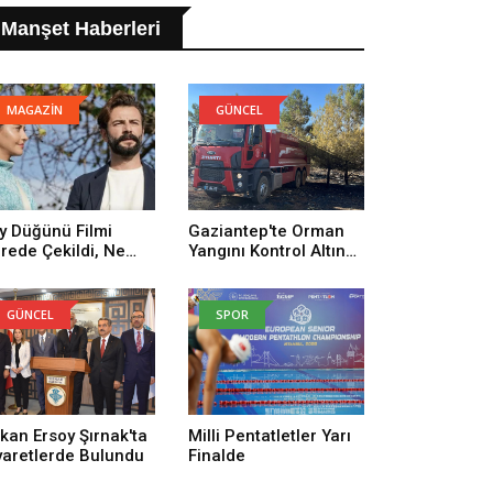
Manşet Haberleri
MAGAZİN
GÜNCEL
y Düğünü Filmi
Gaziantep'te Orman
rede Çekildi, Ne
Yangını Kontrol Altına
man Çekildi? Köy
Alındı
ğünü Filmi
uncuları Kim,
GÜNCEL
SPOR
nusu Ne?
kan Ersoy Şırnak'ta
Milli Pentatletler Yarı
yaretlerde Bulundu
Finalde