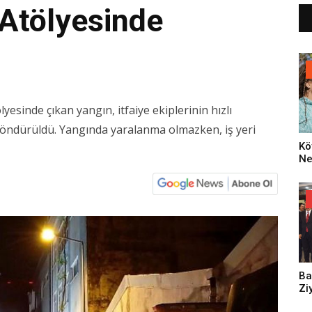
 Atölyesinde
n
yesinde çıkan yangın, itfaiye ekiplerinin hızlı
söndürüldü. Yangında yaralanma olmazken, iş yeri
Kö
Ne
Za
Dü
Oy
Ko
Ba
Zi