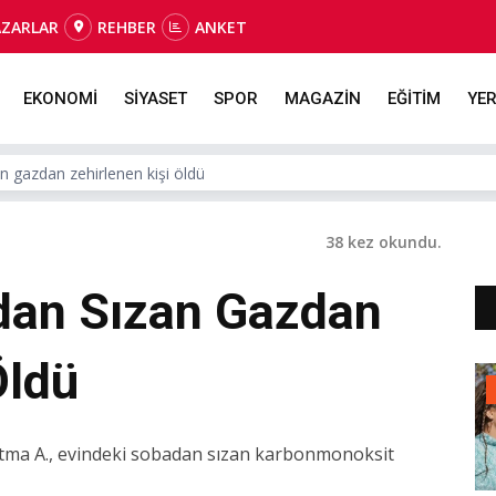
AZARLAR
REHBER
ANKET
EKONOMİ
SİYASET
SPOR
MAGAZİN
EĞİTİM
YER
n gazdan zehirlenen kişi öldü
38 kez okundu.
dan Sızan Gazdan
Öldü
 Fatma A., evindeki sobadan sızan karbonmonoksit