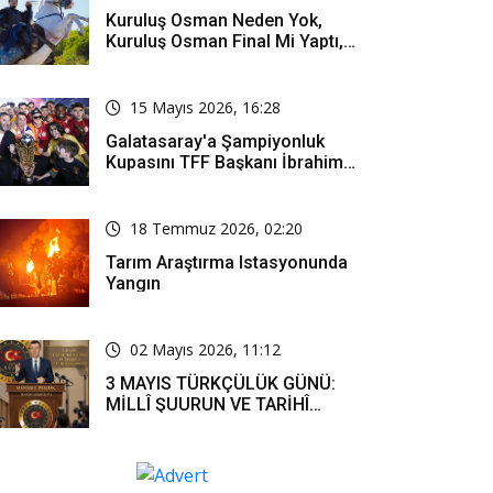
Kuruluş Osman Neden Yok,
Kuruluş Osman Final Mi Yaptı,
Bitti Mi, Günü Kanalı Mı Değişti,
Kuruluş Osman Yeni Bölüm Ne
Zaman Yayınlanacak?
15 Mayıs 2026, 16:28
Galatasaray'a Şampiyonluk
Kupasını TFF Başkanı İbrahim
Hacıosmanoğlu Mu Verecek?
18 Temmuz 2026, 02:20
Tarım Araştırma Istasyonunda
Yangın
02 Mayıs 2026, 11:12
3 MAYIS TÜRKÇÜLÜK GÜNÜ:
MİLLÎ ŞUURUN VE TARİHÎ
SORUMLULUĞUN ORTAK
İFADESİ