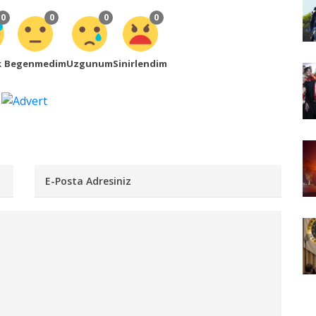
0
0
0
0
k
Begenmedim
Uzgunum
Sinirlendim