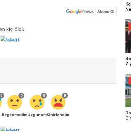
Kö
Ne
Za
Dü
Oy
Ko
Ba
Zi
0
0
0
0
Do
k
Begenmedim
Uzgunum
Sinirlendim
Ci
Tu