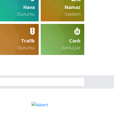
Hava
Namaz
Durumu
Vakitleri
Trafik
Canlı
Durumu
Sonuçlar