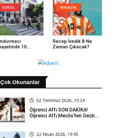
GÜNCEL
MAGAZİN
ndurmacı
Recep İvedik 8 Ne
nayetinde 10
Zaman Çıkacak?
tuklama
Çok Okunanlar
02 Temmuz 2026, 15:24
Öğrenci Affı SON DAKİKA!
Öğrenci Affı Meclis'ten Geçti
Mi? Öğrenci Affı Kimleri
Kapsıyor?
22 Nisan 2026, 19:45