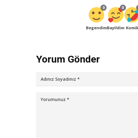
0
0
Begendim
Bayildim
Komi
Yorum Gönder