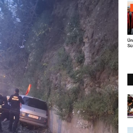
Ün
Sü
Gi