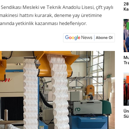
28
 Sendikası Mesleki ve Teknik Anadolu Lisesi, çift yaylı
Ka
Pa
i makinesi hattını kurarak, deneme yay üretimine
Sa
alanında yetkinlik kazanması hedefleniyor.
Mu
Tr
An
Ün
Sü
Gi