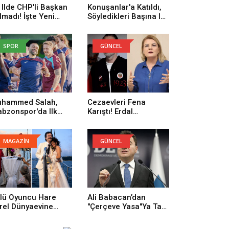
 Ilde CHP'li Başkan
Konuşanlar'a Katıldı,
lmadı! İşte Yeni
Söyledikleri Başına Iş
rti'ye Geçenlerin
Açtı! Gözaltına Alındı
yısı
SPOR
GÜNCEL
hammed Salah,
Cezaevleri Fena
abzonspor'da Ilk
Karıştı! Erdal
trenmanına Çıktı
Beşikçioğlu: Onların
Yüzünden Buradayım
MAGAZİN
GÜNCEL
lü Oyuncu Hare
Ali Babacan’dan
rel Dünyaevine
"Çerçeve Yasa"ya Tam
rdi
Destek: Tarihi Bir
Adım