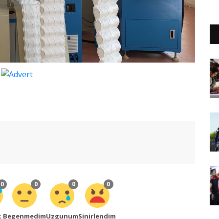
0
0
0
0
k
Begenmedim
Uzgunum
Sinirlendim