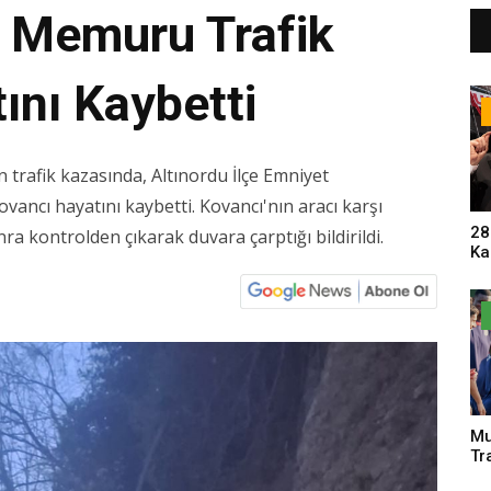
s Memuru Trafik
ını Kaybetti
rafik kazasında, Altınordu İlçe Emniyet
ancı hayatını kaybetti. Kovancı'nın aracı karşı
28
a kontrolden çıkarak duvara çarptığı bildirildi.
Ka
Pa
Sa
Mu
Tr
An