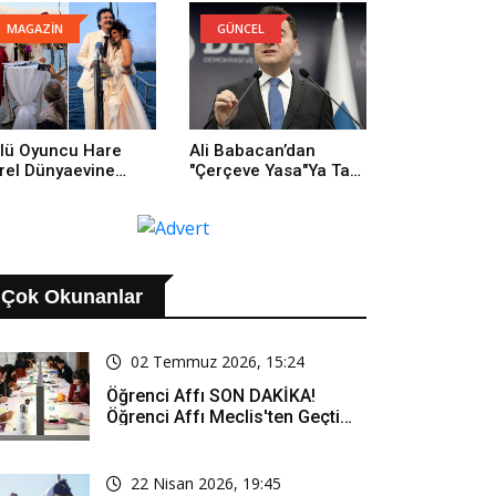
Yüzünden Buradayım
MAGAZİN
GÜNCEL
lü Oyuncu Hare
Ali Babacan’dan
rel Dünyaevine
"Çerçeve Yasa"ya Tam
rdi
Destek: Tarihi Bir
Adım
Çok Okunanlar
02 Temmuz 2026, 15:24
Öğrenci Affı SON DAKİKA!
Öğrenci Affı Meclis'ten Geçti
Mi? Öğrenci Affı Kimleri
Kapsıyor?
22 Nisan 2026, 19:45