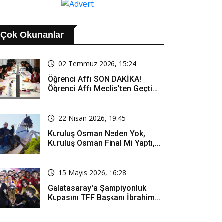
Çok Okunanlar
02 Temmuz 2026, 15:24
Öğrenci Affı SON DAKİKA!
Öğrenci Affı Meclis'ten Geçti
Mi? Öğrenci Affı Kimleri
Kapsıyor?
22 Nisan 2026, 19:45
Kuruluş Osman Neden Yok,
Kuruluş Osman Final Mi Yaptı,
Bitti Mi, Günü Kanalı Mı Değişti,
Kuruluş Osman Yeni Bölüm Ne
Zaman Yayınlanacak?
15 Mayıs 2026, 16:28
Galatasaray'a Şampiyonluk
Kupasını TFF Başkanı İbrahim
Hacıosmanoğlu Mu Verecek?