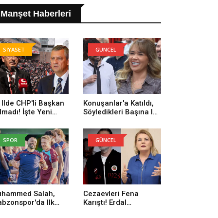
Manşet Haberleri
SİYASET
GÜNCEL
 Ilde CHP'li Başkan
Konuşanlar'a Katıldı,
lmadı! İşte Yeni
Söyledikleri Başına Iş
rti'ye Geçenlerin
Açtı! Gözaltına Alındı
yısı
SPOR
GÜNCEL
hammed Salah,
Cezaevleri Fena
abzonspor'da Ilk
Karıştı! Erdal
trenmanına Çıktı
Beşikçioğlu: Onların