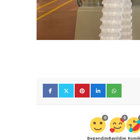
0
0
Begendim
Bayildim
Komi