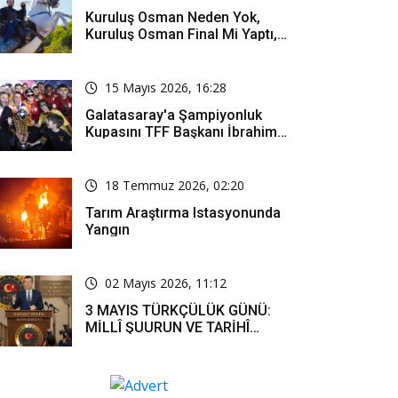
Kuruluş Osman Neden Yok,
Kuruluş Osman Final Mi Yaptı,
Bitti Mi, Günü Kanalı Mı Değişti,
Kuruluş Osman Yeni Bölüm Ne
Zaman Yayınlanacak?
15 Mayıs 2026, 16:28
Galatasaray'a Şampiyonluk
Kupasını TFF Başkanı İbrahim
Hacıosmanoğlu Mu Verecek?
18 Temmuz 2026, 02:20
Tarım Araştırma Istasyonunda
Yangın
02 Mayıs 2026, 11:12
3 MAYIS TÜRKÇÜLÜK GÜNÜ:
MİLLÎ ŞUURUN VE TARİHÎ
SORUMLULUĞUN ORTAK
İFADESİ