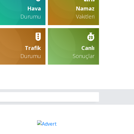
Hava
Namaz
Durumu
Vakitleri
Trafik
Canlı
Durumu
Sonuçlar