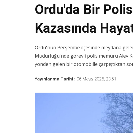
Ordu'da Bir Poli
Kazasında Hayat
Ordu'nun Perşembe ilçesinde meydana gelen t
Müdürlüğü'nde görevli polis memuru Alev Kov
yönden gelen bir otomobille çarpıştıktan sonr
Yayınlanma Tarihi :
06 Mayıs 2026, 23:51