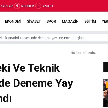
AZARLAR
REHBER
ANKET
EKONOMİ
SİYASET
SPOR
MAGAZİN
EĞİTİM
YER
eknik Anadolu Lisesi'nde deneme yay üretimine başlandı
46 kez okundu.
ki Ve Teknik
nde Deneme Yay
ndı