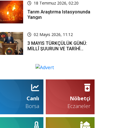
18 Temmuz 2026, 02:20
Tarım Araştırma Istasyonunda
Yangın
02 Mayıs 2026, 11:12
3 MAYIS TÜRKÇÜLÜK GÜNÜ:
MİLLÎ ŞUURUN VE TARİHÎ
SORUMLULUĞUN ORTAK
İFADESİ
Canlı
Nöbetçi
Borsa
Eczaneler