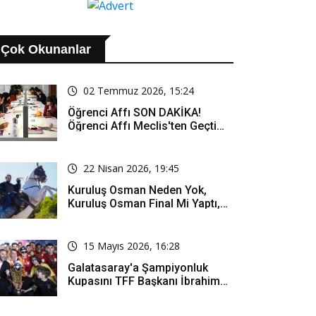
Çok Okunanlar
02 Temmuz 2026, 15:24
Öğrenci Affı SON DAKİKA!
Öğrenci Affı Meclis'ten Geçti
Mi? Öğrenci Affı Kimleri
Kapsıyor?
22 Nisan 2026, 19:45
Kuruluş Osman Neden Yok,
Kuruluş Osman Final Mi Yaptı,
Bitti Mi, Günü Kanalı Mı Değişti,
Kuruluş Osman Yeni Bölüm Ne
Zaman Yayınlanacak?
15 Mayıs 2026, 16:28
Galatasaray'a Şampiyonluk
Kupasını TFF Başkanı İbrahim
Hacıosmanoğlu Mu Verecek?