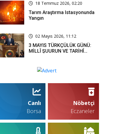
18 Temmuz 2026, 02:20
Tarım Araştırma Istasyonunda
Yangın
02 Mayıs 2026, 11:12
3 MAYIS TÜRKÇÜLÜK GÜNÜ:
MİLLÎ ŞUURUN VE TARİHÎ
SORUMLULUĞUN ORTAK
İFADESİ
Canlı
Nöbetçi
Borsa
Eczaneler