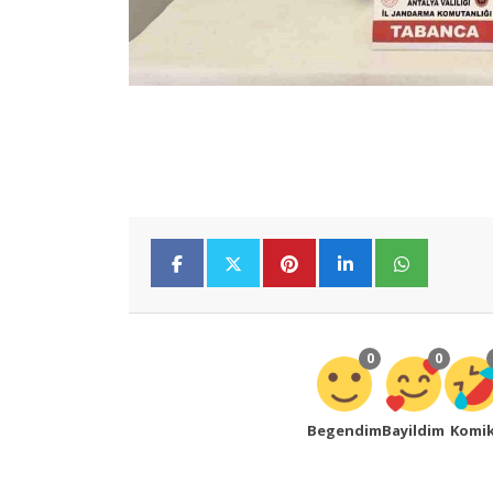
0
0
Begendim
Bayildim
Komi