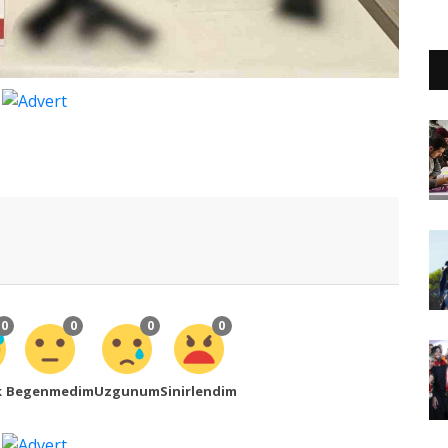
0
0
0
0
k
Begenmedim
Uzgunum
Sinirlendim