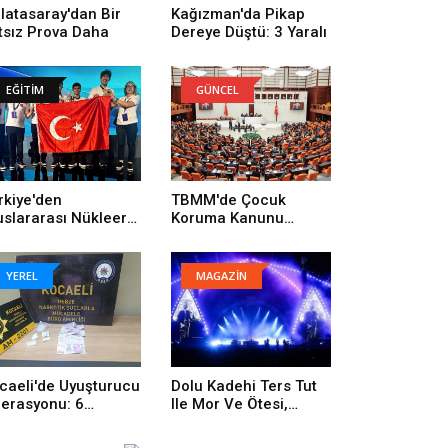
latasaray'dan Bir
Kağızman'da Pikap
tsız Prova Daha
Dereye Düştü: 3 Yaralı
EĞİTİM
GÜNCEL
rkiye'den
TBMM'de Çocuk
uslararası Nükleer
Koruma Kanunu
lim Olimpiyatı'nda
Değişikliği Kabul Edildi
rihi Başarı: 1 Altın, 3
onz
YEREL
MAGAZİN
caeli'de Uyuşturucu
Dolu Kadehi Ters Tut
erasyonu: 6
Ile Mor Ve Ötesi,
tuklama
İstanbul Festivali’nde
Rock Rüzgârı Estirdi