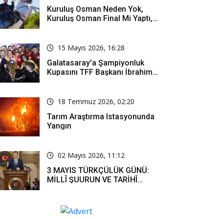
Kuruluş Osman Neden Yok,
Kuruluş Osman Final Mi Yaptı,
Bitti Mi, Günü Kanalı Mı Değişti,
Kuruluş Osman Yeni Bölüm Ne
Zaman Yayınlanacak?
15 Mayıs 2026, 16:28
Galatasaray'a Şampiyonluk
Kupasını TFF Başkanı İbrahim
Hacıosmanoğlu Mu Verecek?
18 Temmuz 2026, 02:20
Tarım Araştırma Istasyonunda
Yangın
02 Mayıs 2026, 11:12
3 MAYIS TÜRKÇÜLÜK GÜNÜ:
MİLLÎ ŞUURUN VE TARİHÎ
SORUMLULUĞUN ORTAK
İFADESİ