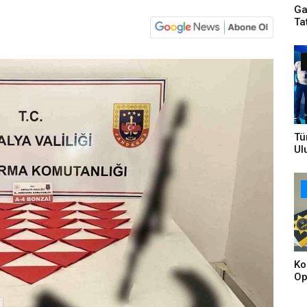
Ga
Ta
Tü
Ul
Bi
Ta
Br
Ko
Op
Tu