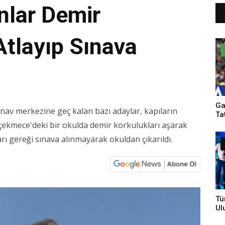
nlar Demir
Atlayıp Sınava
Ga
nav merkezine geç kalan bazı adaylar, kapıların
Ta
ekmece'deki bir okulda demir korkulukları aşarak
arı gereği sınava alınmayarak okuldan çıkarıldı.
Tü
Ul
Bi