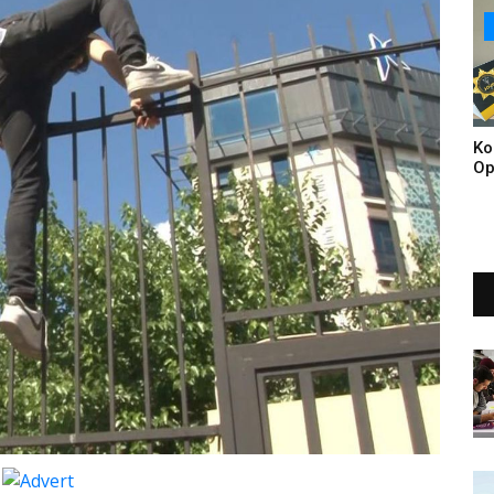
Ta
Br
Ko
Op
Tu