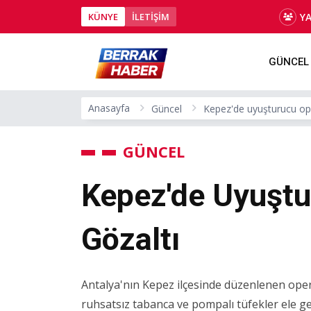
Y
KÜNYE
İLETİŞİM
GÜNCEL
Anasayfa
Güncel
Kepez'de uyuşturucu op
GÜNCEL
Kepez'de Uyuştu
Gözaltı
Antalya'nın Kepez ilçesinde düzenlenen ope
ruhsatsız tabanca ve pompalı tüfekler ele geçi