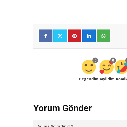
0
0
Begendim
Bayildim
Komi
Yorum Gönder