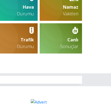
Hava
Namaz
Durumu
Vakitleri
Trafik
Canlı
Durumu
Sonuçlar