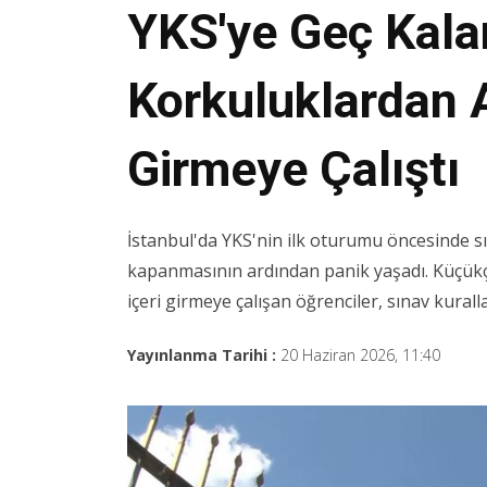
YKS'ye Geç Kala
Korkuluklardan 
Girmeye Çalıştı
İstanbul'da YKS'nin ilk oturumu öncesinde sı
kapanmasının ardından panik yaşadı. Küçükç
içeri girmeye çalışan öğrenciler, sınav kurall
Yayınlanma Tarihi :
20 Haziran 2026, 11:40