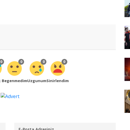
0
0
0
0
k
Begenmedim
Uzgunum
Sinirlendim