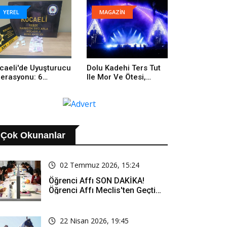
rihi Başarı: 1 Altın, 3
onz
YEREL
MAGAZİN
caeli'de Uyuşturucu
Dolu Kadehi Ters Tut
erasyonu: 6
Ile Mor Ve Ötesi,
tuklama
İstanbul Festivali’nde
Rock Rüzgârı Estirdi
Çok Okunanlar
02 Temmuz 2026, 15:24
Öğrenci Affı SON DAKİKA!
Öğrenci Affı Meclis'ten Geçti
Mi? Öğrenci Affı Kimleri
Kapsıyor?
22 Nisan 2026, 19:45