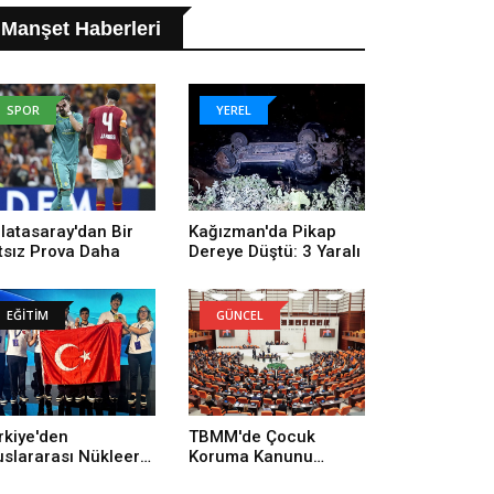
Manşet Haberleri
SPOR
YEREL
latasaray'dan Bir
Kağızman'da Pikap
tsız Prova Daha
Dereye Düştü: 3 Yaralı
EĞİTİM
GÜNCEL
rkiye'den
TBMM'de Çocuk
uslararası Nükleer
Koruma Kanunu
lim Olimpiyatı'nda
Değişikliği Kabul Edildi