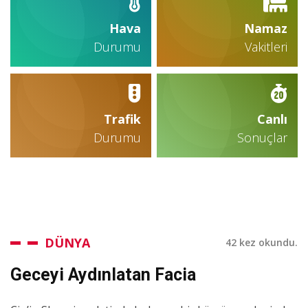
Hava
Namaz
Durumu
Vakitleri
Trafik
Canlı
Durumu
Sonuçlar
DÜNYA
42 kez okundu.
Geceyi Aydınlatan Facia