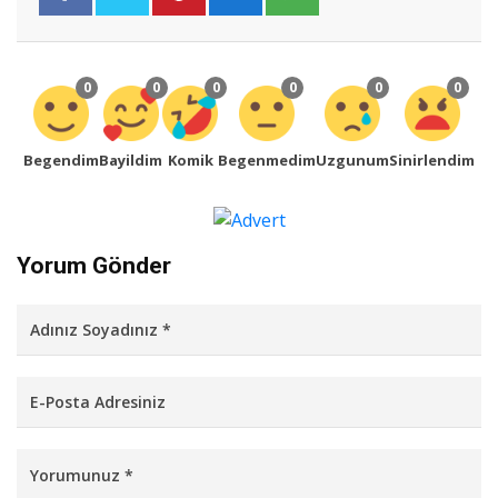
0
0
0
0
0
0
Begendim
Bayildim
Komik
Begenmedim
Uzgunum
Sinirlendim
Yorum Gönder