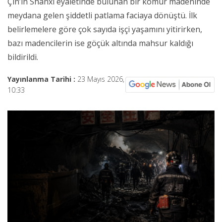
Çin’in Shanxi eyaletinde bulunan bir kömür madeninde
meydana gelen şiddetli patlama faciaya dönüştü. İlk
belirlemelere göre çok sayıda işçi yaşamını yitirirken,
bazı madencilerin ise göçük altında mahsur kaldığı
bildirildi.
Yayınlanma Tarihi :
23 Mayıs 2026,
10:33