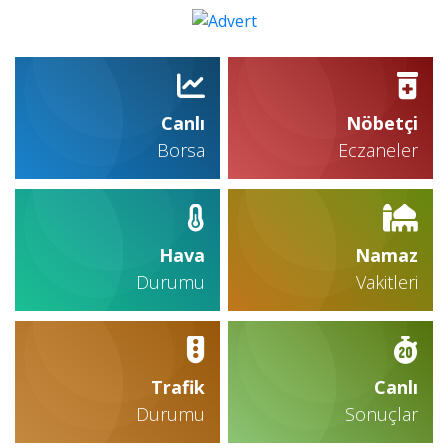
Canlı
Nöbetçi
Borsa
Eczaneler
Hava
Namaz
Durumu
Vakitleri
Trafik
Canlı
Durumu
Sonuçlar