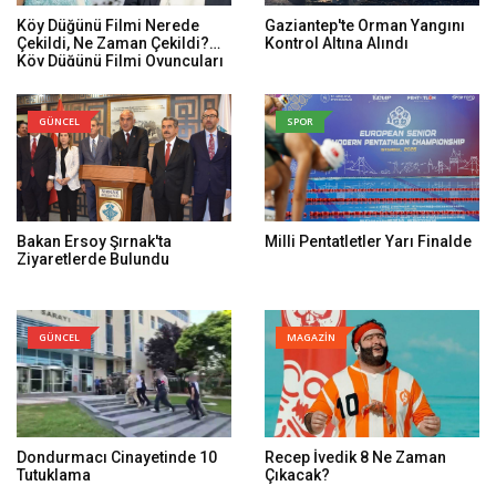
Köy Düğünü Filmi Nerede
Gaziantep'te Orman Yangını
Çekildi, Ne Zaman Çekildi?
Kontrol Altına Alındı
Köy Düğünü Filmi Oyuncuları
Kim, Konusu Ne?
GÜNCEL
SPOR
Bakan Ersoy Şırnak'ta
Milli Pentatletler Yarı Finalde
Ziyaretlerde Bulundu
GÜNCEL
MAGAZİN
Dondurmacı Cinayetinde 10
Recep İvedik 8 Ne Zaman
Tutuklama
Çıkacak?