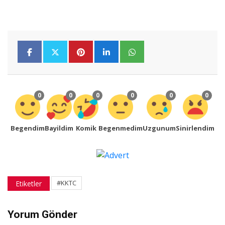
0
0
0
0
0
0
Begendim
Bayildim
Komik
Begenmedim
Uzgunum
Sinirlendim
#KKTC
Etiketler
Yorum Gönder