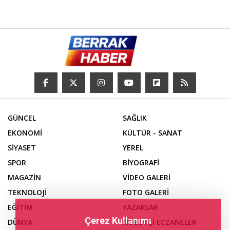
GÜNCEL
SAĞLIK
EKONOMİ
KÜLTÜR - SANAT
SİYASET
YEREL
SPOR
BİYOGRAFİ
MAGAZİN
VİDEO GALERİ
TEKNOLOJİ
FOTO GALERİ
EĞİTİM
YAZARLAR
Çerez Kullanımı
DÜNYA
NÖBETÇİ ECZANELER