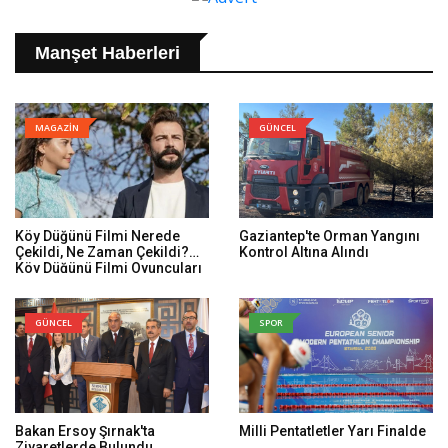
Manşet Haberleri
MAGAZİN
GÜNCEL
Köy Düğünü Filmi Nerede
Gaziantep'te Orman Yangını
Çekildi, Ne Zaman Çekildi?
Kontrol Altına Alındı
Köy Düğünü Filmi Oyuncuları
Kim, Konusu Ne?
GÜNCEL
SPOR
Bakan Ersoy Şırnak'ta
Milli Pentatletler Yarı Finalde
Ziyaretlerde Bulundu