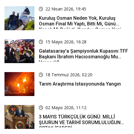
22 Nisan 2026, 19:45
Kuruluş Osman Neden Yok, Kuruluş
Osman Final Mi Yaptı, Bitti Mi, Günü
Kanalı Mı Değişti, Kuruluş Osman Yeni
Bölüm Ne Zaman Yayınlanacak?
15 Mayıs 2026, 16:28
Galatasaray'a Şampiyonluk Kupasını TFF
Başkanı İbrahim Hacıosmanoğlu Mu
Verecek?
18 Temmuz 2026, 02:20
Tarım Araştırma Istasyonunda Yangın
02 Mayıs 2026, 11:12
3 MAYIS TÜRKÇÜLÜK GÜNÜ: MİLLÎ
ŞUURUN VE TARİHÎ SORUMLULUĞUN
ORTAK İFADESİ