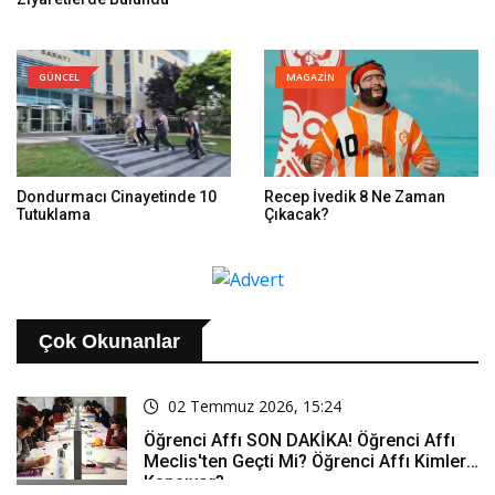
GÜNCEL
MAGAZİN
Dondurmacı Cinayetinde 10
Recep İvedik 8 Ne Zaman
Tutuklama
Çıkacak?
Çok Okunanlar
02 Temmuz 2026, 15:24
Öğrenci Affı SON DAKİKA! Öğrenci Affı
Meclis'ten Geçti Mi? Öğrenci Affı Kimleri
Kapsıyor?