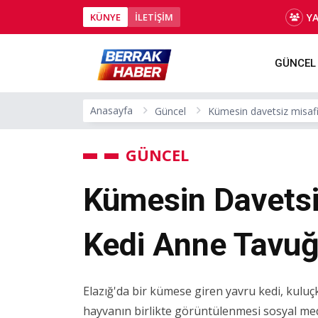
Y
KÜNYE
İLETİŞİM
GÜNCEL
Anasayfa
Güncel
Kümesin davetsiz misafir
GÜNCEL
Kümesin Davetsi
Kedi Anne Tavuğ
Elazığ'da bir kümese giren yavru kedi, kuluçk
hayvanın birlikte görüntülenmesi sosyal med