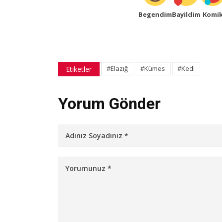
Begendim
Bayildim
Komi
#Elazığ
#Kümes
#Kedi
Etiketler
Yorum Gönder