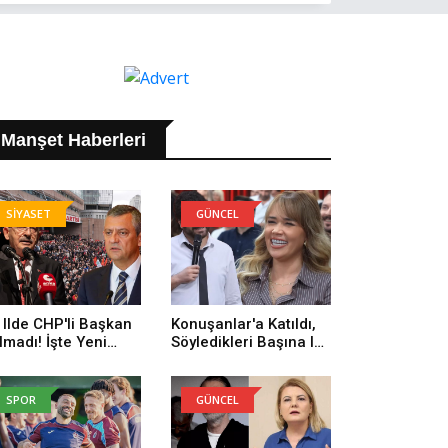
Manşet Haberleri
SİYASET
GÜNCEL
 Ilde CHP'li Başkan
Konuşanlar'a Katıldı,
lmadı! İşte Yeni
Söyledikleri Başına Iş
rti'ye Geçenlerin
Açtı! Gözaltına Alındı
yısı
SPOR
GÜNCEL