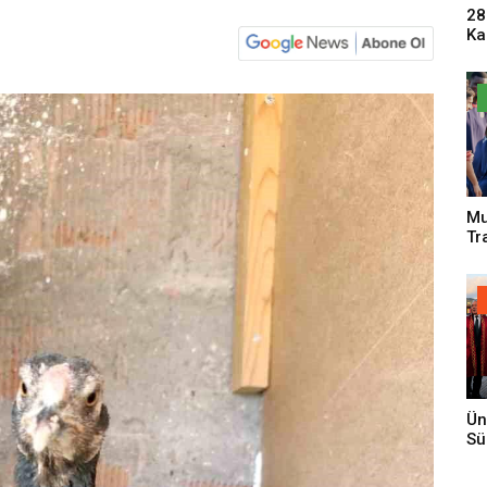
28
Ka
Pa
Sa
Mu
Tr
An
Ün
Sü
Gi