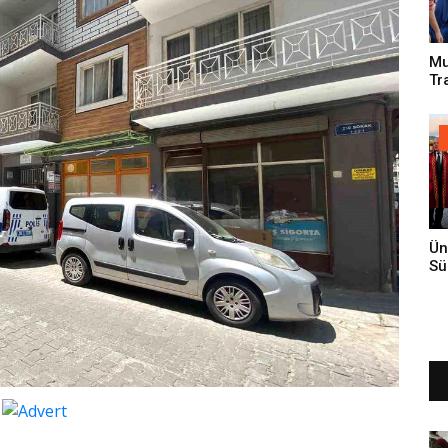
Mu
Tr
An
Ün
Sü
Gi