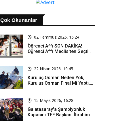
Çok Okunanlar
02 Temmuz 2026, 15:24
Öğrenci Affı SON DAKİKA!
Öğrenci Affı Meclis'ten Geçti
Mi? Öğrenci Affı Kimleri
Kapsıyor?
22 Nisan 2026, 19:45
Kuruluş Osman Neden Yok,
Kuruluş Osman Final Mi Yaptı,
Bitti Mi, Günü Kanalı Mı Değişti,
Kuruluş Osman Yeni Bölüm Ne
Zaman Yayınlanacak?
15 Mayıs 2026, 16:28
Galatasaray'a Şampiyonluk
Kupasını TFF Başkanı İbrahim
Hacıosmanoğlu Mu Verecek?