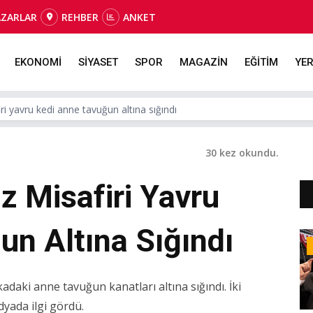
AZARLAR
REHBER
ANKET
EKONOMİ
SİYASET
SPOR
MAGAZİN
EĞİTİM
YER
i yavru kedi anne tavuğun altına sığındı
30 kez okundu.
z Misafiri Yavru
un Altına Sığındı
adaki anne tavuğun kanatları altına sığındı. İki
yada ilgi gördü.