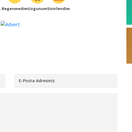
k
Begenmedim
Uzgunum
Sinirlendim