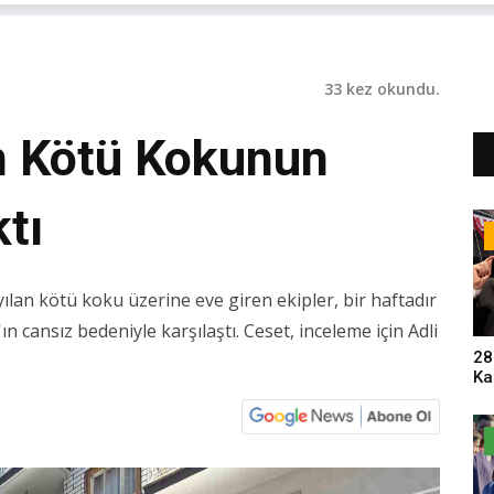
33 kez okundu.
n Kötü Kokunun
tı
ılan kötü koku üzerine eve giren ekipler, bir haftadır
n cansız bedeniyle karşılaştı. Ceset, inceleme için Adli
28
Ka
Pa
Sa