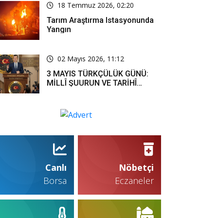
18 Temmuz 2026, 02:20
Tarım Araştırma Istasyonunda
Yangın
02 Mayıs 2026, 11:12
3 MAYIS TÜRKÇÜLÜK GÜNÜ:
MİLLÎ ŞUURUN VE TARİHÎ
SORUMLULUĞUN ORTAK
İFADESİ
Canlı
Nöbetçi
Borsa
Eczaneler