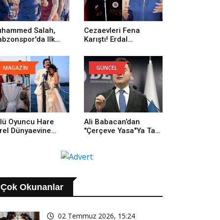
hammed Salah,
Cezaevleri Fena
abzonspor'da Ilk
Karıştı! Erdal
trenmanına Çıktı
Beşikçioğlu: Onların
Yüzünden Buradayım
MAGAZİN
GÜNCEL
lü Oyuncu Hare
Ali Babacan’dan
rel Dünyaevine
"Çerçeve Yasa"ya Tam
rdi
Destek: Tarihi Bir
Adım
Çok Okunanlar
02 Temmuz 2026, 15:24