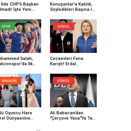
 Ilde CHP'li Başkan
Konuşanlar'a Katıldı,
lmadı! İşte Yeni
Söyledikleri Başına Iş
rti'ye Geçenlerin
Açtı! Gözaltına Alındı
yısı
SPOR
GÜNCEL
hammed Salah,
Cezaevleri Fena
abzonspor'da Ilk
Karıştı! Erdal
trenmanına Çıktı
Beşikçioğlu: Onların
Yüzünden Buradayım
MAGAZİN
GÜNCEL
lü Oyuncu Hare
Ali Babacan’dan
rel Dünyaevine
"Çerçeve Yasa"ya Tam
rdi
Destek: Tarihi Bir
Adım