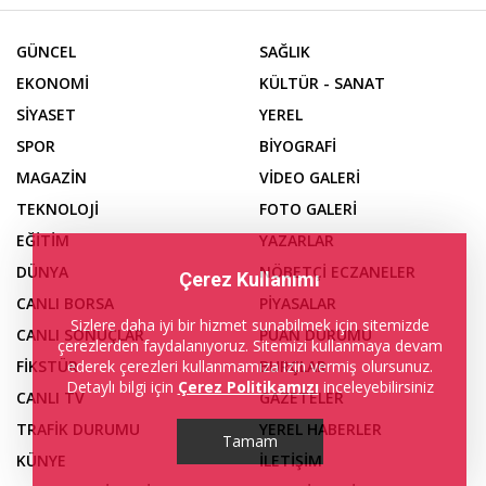
GÜNCEL
SAĞLIK
EKONOMİ
KÜLTÜR - SANAT
SİYASET
YEREL
SPOR
BİYOGRAFİ
MAGAZİN
VİDEO GALERİ
TEKNOLOJİ
FOTO GALERİ
EĞİTİM
YAZARLAR
DÜNYA
NÖBETÇİ ECZANELER
Çerez Kullanımı
CANLI BORSA
PİYASALAR
Sizlere daha iyi bir hizmet sunabilmek için sitemizde
CANLI SONUÇLAR
PUAN DURUMU
çerezlerden faydalanıyoruz. Sitemizi kullanmaya devam
FİKSTÜR
BURÇLAR
ederek çerezleri kullanmamıza izin vermiş olursunuz.
Detaylı bilgi için
Çerez Politikamızı
inceleyebilirsiniz
CANLI TV
GAZETELER
TRAFİK DURUMU
YEREL HABERLER
Tamam
KÜNYE
İLETİŞİM