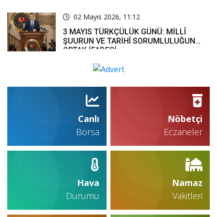
02 Mayıs 2026, 11:12
3 MAYIS TÜRKÇÜLÜK GÜNÜ: MİLLÎ
ŞUURUN VE TARİHÎ SORUMLULUĞUN
ORTAK İFADESİ
Canlı
Nöbetçi
Borsa
Eczaneler
Hava
Namaz
Durumu
Vakitleri