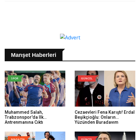
Manşet Haberleri
SPOR
GÜNCEL
Muhammed Salah,
Cezaevleri Fena Karıştı! Erdal
Trabzonspor'da Ilk
Beşikçioğlu: Onların
Antrenmanına Çıktı
Yüzünden Buradayım
MAGAZİN
GÜNCEL