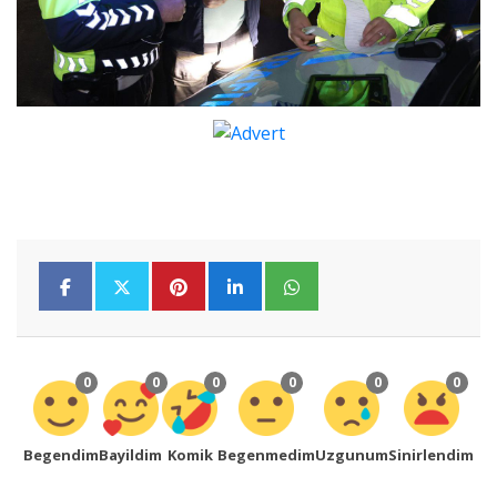
0
0
0
0
0
0
Begendim
Bayildim
Komik
Begenmedim
Uzgunum
Sinirlendim