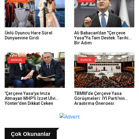
Ünlü Oyuncu Hare Sürel
Ali Babacan’dan "Çerçeve
Dünyaevine Girdi
Yasa"ya Tam Destek: Tarihi
Bir Adım
GÜNCEL
GÜNCEL
'Çerçeve Yasa'ya Imza
TBMM'de Çerçeve Yasa
Atmayan MHP'li İzzet Ulvi
Görüşmeleri: İYİ Parti'nin
Yönter'den Dikkat Çeken
Araştırma Önergesi
Paylaşım: Bir Canım Var...
Reddedildi
Çok Okunanlar