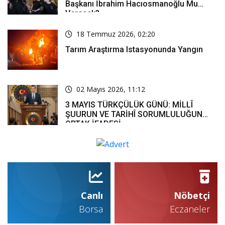
Başkanı İbrahim Hacıosmanoğlu Mu
Verecek?
18 Temmuz 2026, 02:20
Tarım Araştırma Istasyonunda Yangın
02 Mayıs 2026, 11:12
3 MAYIS TÜRKÇÜLÜK GÜNÜ: MİLLÎ
ŞUURUN VE TARİHÎ SORUMLULUĞUN
ORTAK İFADESİ
Canlı
Nöbetçi
Borsa
Eczaneler