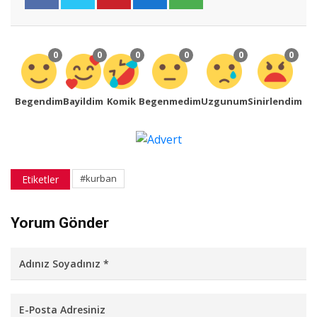
0
0
0
0
0
0
Begendim
Bayildim
Komik
Begenmedim
Uzgunum
Sinirlendim
#kurban
Etiketler
Yorum Gönder