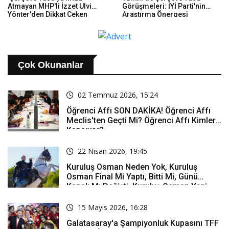
Atmayan MHP'li İzzet Ulvi
Görüşmeleri: İYİ Parti'nin
Yönter'den Dikkat Çeken
Araştırma Önergesi
Paylaşım: Bir Canım Var...
Reddedildi
Çok Okunanlar
02 Temmuz 2026, 15:24
Öğrenci Affı SON DAKİKA! Öğrenci Affı
Meclis'ten Geçti Mi? Öğrenci Affı Kimleri
Kapsıyor?
22 Nisan 2026, 19:45
Kuruluş Osman Neden Yok, Kuruluş
Osman Final Mi Yaptı, Bitti Mi, Günü
Kanalı Mı Değişti, Kuruluş Osman Yeni
Bölüm Ne Zaman Yayınlanacak?
15 Mayıs 2026, 16:28
Galatasaray'a Şampiyonluk Kupasını TFF