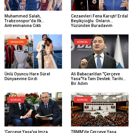
Muhammed Salah,
Cezaevleri Fena Karıştı! Erdal
Trabzonspor'da Ilk
Beşikçioğlu: Onların
Antrenmanına Çıktı
Yüzünden Buradayım
MAGAZİN
GÜNCEL
Ünlü Oyuncu Hare Sürel
Ali Babacan’dan "Çerçeve
Dünyaevine Girdi
Yasa"ya Tam Destek: Tarihi
Bir Adım
GÜNCEL
GÜNCEL
'Çerçeve Yasa'ya Imza
TBMM'de Çerçeve Yasa