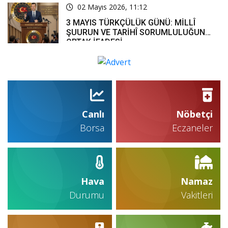
02 Mayıs 2026, 11:12
3 MAYIS TÜRKÇÜLÜK GÜNÜ: MİLLÎ
ŞUURUN VE TARİHÎ SORUMLULUĞUN
ORTAK İFADESİ
Canlı
Nöbetçi
Borsa
Eczaneler
Hava
Namaz
Durumu
Vakitleri