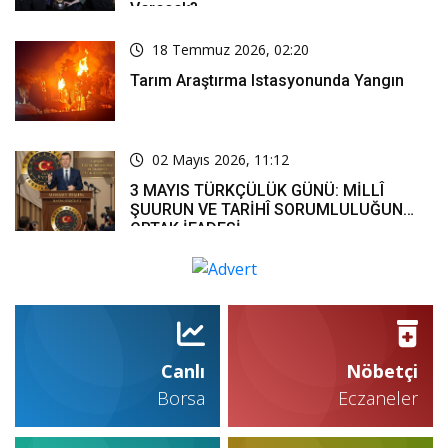
Verecek?
18 Temmuz 2026, 02:20
Tarım Araştırma Istasyonunda Yangın
02 Mayıs 2026, 11:12
3 MAYIS TÜRKÇÜLÜK GÜNÜ: MİLLÎ
ŞUURUN VE TARİHÎ SORUMLULUĞUN
ORTAK İFADESİ
Canlı
Nöbetçi
Borsa
Eczaneler