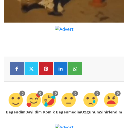
0
0
0
0
0
0
Begendim
Bayildim
Komik
Begenmedim
Uzgunum
Sinirlendim