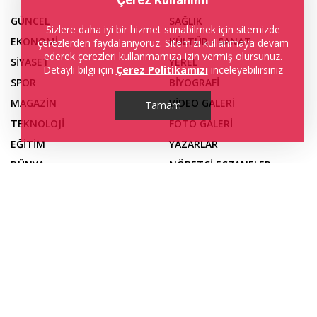
GÜNCEL
SAĞLIK
Sizlere daha iyi bir hizmet sunabilmek için sitemizde
EKONOMİ
KÜLTÜR - SANAT
çerezlerden faydalanıyoruz. Sitemizi kullanmaya devam
ederek çerezleri kullanmamıza izin vermiş olursunuz.
SİYASET
YEREL
Detaylı bilgi için
Çerez Politikamızı
inceleyebilirsiniz
SPOR
BİYOGRAFİ
MAGAZİN
VİDEO GALERİ
Tamam
TEKNOLOJİ
FOTO GALERİ
EĞİTİM
YAZARLAR
DÜNYA
NÖBETÇİ ECZANELER
CANLI BORSA
PİYASALAR
CANLI SONUÇLAR
PUAN DURUMU
FİKSTÜR
BURÇLAR
CANLI TV
GAZETELER
TRAFİK DURUMU
YEREL HABERLER
KÜNYE
İLETİŞİM
NAMAZ VAKİTLERİ
YAYIN İLKEMİZ