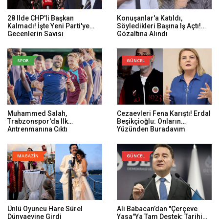
28 Ilde CHP'li Başkan
Konuşanlar'a Katıldı,
Kalmadı! İşte Yeni Parti'ye
Söyledikleri Başına Iş Açtı!
Geçenlerin Sayısı
Gözaltına Alındı
SPOR
GÜNCEL
Muhammed Salah,
Cezaevleri Fena Karıştı! Erdal
Trabzonspor'da Ilk
Beşikçioğlu: Onların
Antrenmanına Çıktı
Yüzünden Buradayım
MAGAZİN
GÜNCEL
Ünlü Oyuncu Hare Sürel
Ali Babacan’dan "Çerçeve
Dünyaevine Girdi
Yasa"ya Tam Destek: Tarihi