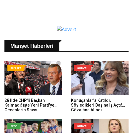
Manşet Haberleri
SİYASET
GÜNCEL
28 Ilde CHP'li Başkan
Konuşanlar'a Katıldı,
Kalmadı! İşte Yeni Parti'ye
Söyledikleri Başına Iş Açtı!
Geçenlerin Sayısı
Gözaltına Alındı
SPOR
GÜNCEL