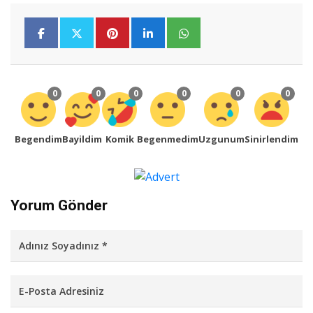
0
0
0
0
0
0
Begendim
Bayildim
Komik
Begenmedim
Uzgunum
Sinirlendim
Yorum Gönder