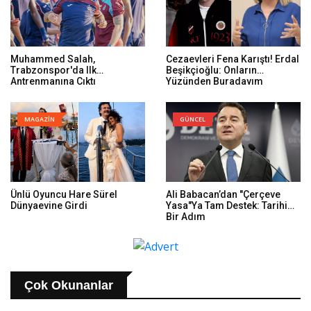
Muhammed Salah,
Cezaevleri Fena Karıştı! Erdal
Trabzonspor'da Ilk
Beşikçioğlu: Onların
Antrenmanına Çıktı
Yüzünden Buradayım
MAGAZİN
GÜNCEL
Ünlü Oyuncu Hare Sürel
Ali Babacan’dan "Çerçeve
Dünyaevine Girdi
Yasa"ya Tam Destek: Tarihi
Bir Adım
Çok Okunanlar