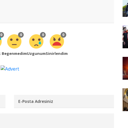
0
0
0
0
k
Begenmedim
Uzgunum
Sinirlendim