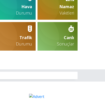
Hava
Namaz
Durumu
Vakitleri
Trafik
Canlı
Durumu
Sonuçlar