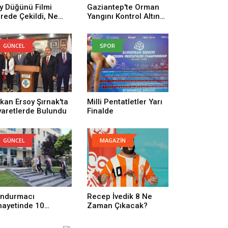
y Düğünü Filmi
Gaziantep'te Orman
rede Çekildi, Ne
Yangını Kontrol Altına
man Çekildi? Köy
Alındı
ğünü Filmi
uncuları Kim,
GÜNCEL
SPOR
nusu Ne?
kan Ersoy Şırnak'ta
Milli Pentatletler Yarı
yaretlerde Bulundu
Finalde
GÜNCEL
MAGAZİN
ndurmacı
Recep İvedik 8 Ne
nayetinde 10
Zaman Çıkacak?
tuklama