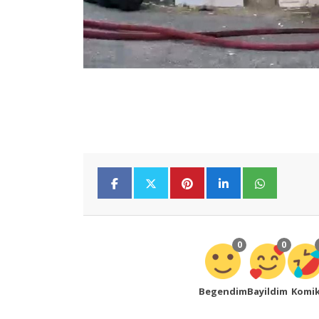
0
0
Begendim
Bayildim
Komi