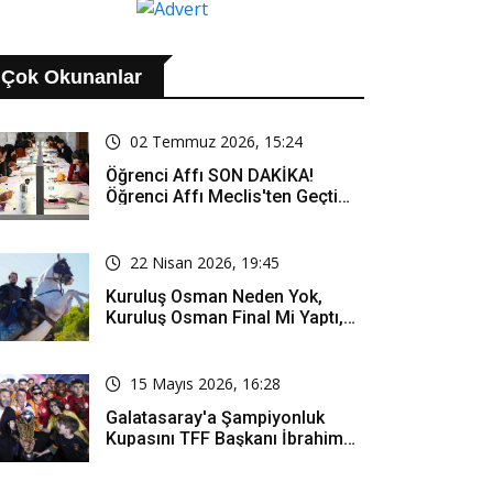
Çok Okunanlar
02 Temmuz 2026, 15:24
Öğrenci Affı SON DAKİKA!
Öğrenci Affı Meclis'ten Geçti
Mi? Öğrenci Affı Kimleri
Kapsıyor?
22 Nisan 2026, 19:45
Kuruluş Osman Neden Yok,
Kuruluş Osman Final Mi Yaptı,
Bitti Mi, Günü Kanalı Mı Değişti,
Kuruluş Osman Yeni Bölüm Ne
Zaman Yayınlanacak?
15 Mayıs 2026, 16:28
Galatasaray'a Şampiyonluk
Kupasını TFF Başkanı İbrahim
Hacıosmanoğlu Mu Verecek?