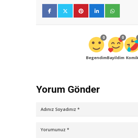
0
0
Begendim
Bayildim
Komi
Yorum Gönder