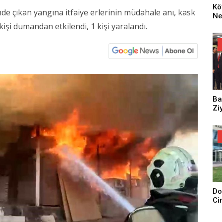
Kö
e çıkan yangına itfaiye erlerinin müdahale anı, kask
Ne
Za
işi dumandan etkilendi, 1 kişi yaralandı.
Dü
Oy
Ko
Ba
Zi
Do
Ci
Tu