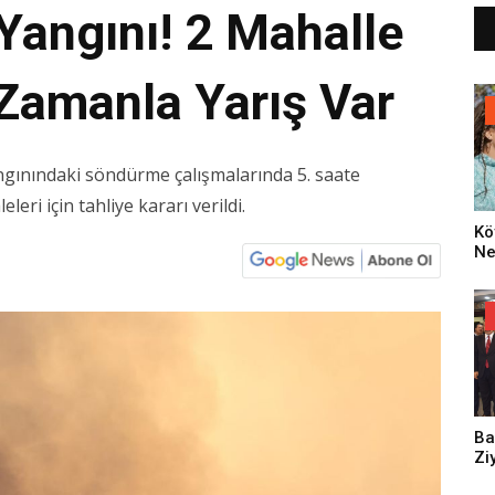
Yangını! 2 Mahalle
, Zamanla Yarış Var
ngınındaki söndürme çalışmalarında 5. saate
ri için tahliye kararı verildi.
Kö
Ne
Za
Dü
Oy
Ko
Ba
Zi