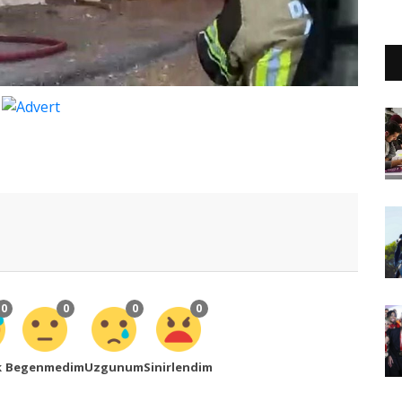
0
0
0
0
k
Begenmedim
Uzgunum
Sinirlendim