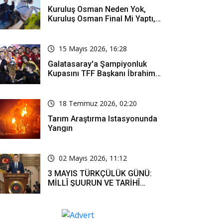
Kuruluş Osman Neden Yok,
Kuruluş Osman Final Mi Yaptı,
Bitti Mi, Günü Kanalı Mı Değişti,
Kuruluş Osman Yeni Bölüm Ne
Zaman Yayınlanacak?
15 Mayıs 2026, 16:28
Galatasaray'a Şampiyonluk
Kupasını TFF Başkanı İbrahim
Hacıosmanoğlu Mu Verecek?
18 Temmuz 2026, 02:20
Tarım Araştırma Istasyonunda
Yangın
02 Mayıs 2026, 11:12
3 MAYIS TÜRKÇÜLÜK GÜNÜ:
MİLLÎ ŞUURUN VE TARİHÎ
SORUMLULUĞUN ORTAK
İFADESİ