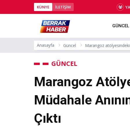
Y
KÜNYE
İLETİŞİM
GÜNCEL
Anasayfa
Güncel
Marangoz atölyesindeki 
GÜNCEL
Marangoz Atölye
Müdahale Anının
Çıktı