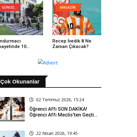
GÜNCEL
MAGAZİN
ndurmacı
Recep İvedik 8 Ne
nayetinde 10
Zaman Çıkacak?
tuklama
Çok Okunanlar
02 Temmuz 2026, 15:24
Öğrenci Affı SON DAKİKA!
Öğrenci Affı Meclis'ten Geçti
Mi? Öğrenci Affı Kimleri
Kapsıyor?
22 Nisan 2026, 19:45