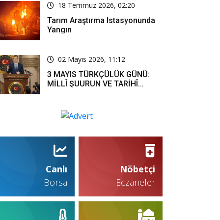
18 Temmuz 2026, 02:20
Tarım Araştırma Istasyonunda
Yangın
02 Mayıs 2026, 11:12
3 MAYIS TÜRKÇÜLÜK GÜNÜ:
MİLLÎ ŞUURUN VE TARİHÎ
SORUMLULUĞUN ORTAK
İFADESİ
Canlı
Nöbetçi
Borsa
Eczaneler