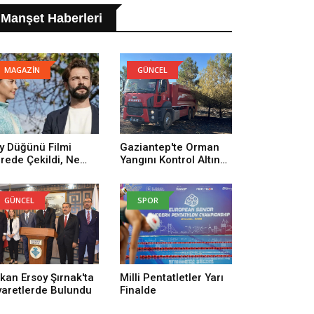
Manşet Haberleri
MAGAZİN
GÜNCEL
y Düğünü Filmi
Gaziantep'te Orman
rede Çekildi, Ne
Yangını Kontrol Altına
man Çekildi? Köy
Alındı
ğünü Filmi
uncuları Kim,
GÜNCEL
SPOR
nusu Ne?
kan Ersoy Şırnak'ta
Milli Pentatletler Yarı
yaretlerde Bulundu
Finalde