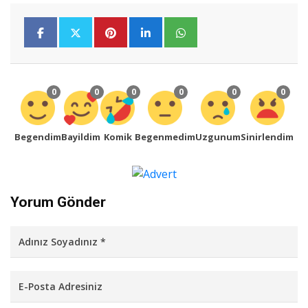
0
0
0
0
0
0
Begendim
Bayildim
Komik
Begenmedim
Uzgunum
Sinirlendim
Yorum Gönder