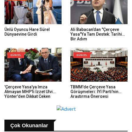
Ünlü Oyuncu Hare Sürel
Ali Babacan’dan "Çerçeve
Dünyaevine Girdi
Yasa"ya Tam Destek: Tarihi
Bir Adım
GÜNCEL
GÜNCEL
'Çerçeve Yasa'ya Imza
TBMM'de Çerçeve Yasa
Atmayan MHP'li İzzet Ulvi
Görüşmeleri: İYİ Parti'nin
Yönter'den Dikkat Çeken
Araştırma Önergesi
Paylaşım: Bir Canım Var...
Reddedildi
Çok Okunanlar