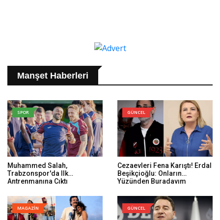
Manşet Haberleri
SPOR
GÜNCEL
Muhammed Salah,
Cezaevleri Fena Karıştı! Erdal
Trabzonspor'da Ilk
Beşikçioğlu: Onların
Antrenmanına Çıktı
Yüzünden Buradayım
MAGAZİN
GÜNCEL