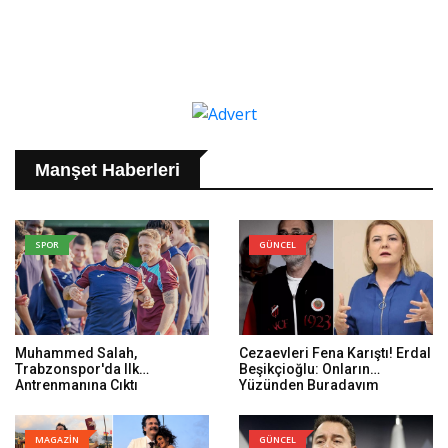
Manşet Haberleri
SPOR
GÜNCEL
Muhammed Salah,
Cezaevleri Fena Karıştı! Erdal
Trabzonspor'da Ilk
Beşikçioğlu: Onların
Antrenmanına Çıktı
Yüzünden Buradayım
MAGAZİN
GÜNCEL