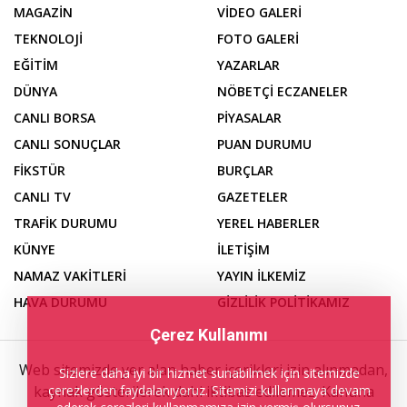
MAGAZİN
VİDEO GALERİ
TEKNOLOJİ
FOTO GALERİ
EĞİTİM
YAZARLAR
DÜNYA
NÖBETÇİ ECZANELER
CANLI BORSA
PİYASALAR
CANLI SONUÇLAR
PUAN DURUMU
FİKSTÜR
BURÇLAR
CANLI TV
GAZETELER
TRAFİK DURUMU
YEREL HABERLER
KÜNYE
İLETİŞİM
NAMAZ VAKİTLERİ
YAYIN İLKEMİZ
HAVA DURUMU
GİZLİLİK POLİTİKAMIZ
Çerez Kullanımı
Web sitemizde yer alan haber içerikleri izin alınmadan,
Sizlere daha iyi bir hizmet sunabilmek için sitemizde
çerezlerden faydalanıyoruz. Sitemizi kullanmaya devam
kaynak gösterilerek dahi iktibas edilemez. Kanuna