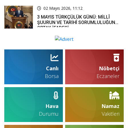
02 Mayıs 2026, 11:12
3 MAYIS TÜRKÇÜLÜK GÜNÜ: MİLLÎ
ŞUURUN VE TARİHÎ SORUMLULUĞUN
ORTAK İFADESİ
Canlı
Nöbetçi
Borsa
Eczaneler
Hava
Namaz
Durumu
Vakitleri