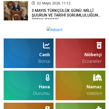
02 Mayıs 2026, 11:12
3 MAYIS TÜRKÇÜLÜK GÜNÜ: MİLLÎ
ŞUURUN VE TARİHÎ SORUMLULUĞUN
ORTAK İFADESİ
Canlı
Nöbetçi
Borsa
Eczaneler
Hava
Namaz
Durumu
Vakitleri