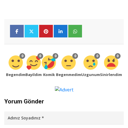
0
0
0
0
0
0
Begendim
Bayildim
Komik
Begenmedim
Uzgunum
Sinirlendim
Yorum Gönder