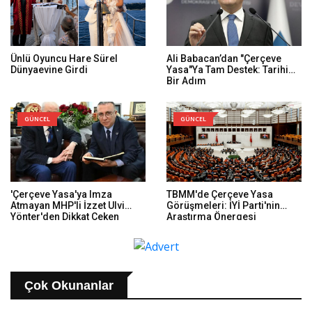
Ünlü Oyuncu Hare Sürel
Ali Babacan’dan "Çerçeve
Dünyaevine Girdi
Yasa"ya Tam Destek: Tarihi
Bir Adım
GÜNCEL
GÜNCEL
'Çerçeve Yasa'ya Imza
TBMM'de Çerçeve Yasa
Atmayan MHP'li İzzet Ulvi
Görüşmeleri: İYİ Parti'nin
Yönter'den Dikkat Çeken
Araştırma Önergesi
Paylaşım: Bir Canım Var...
Reddedildi
Çok Okunanlar