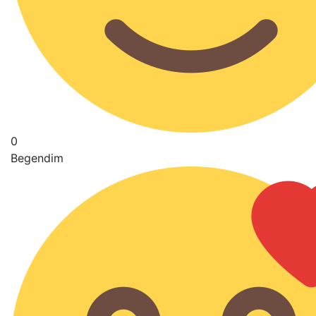
0
Begendim