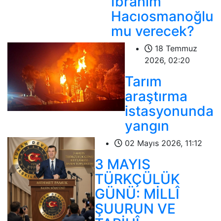
İbrahim
Hacıosmanoğlu
mu verecek?
18 Temmuz
2026, 02:20
Tarım
araştırma
istasyonunda
yangın
02 Mayıs 2026, 11:12
3 MAYIS
TÜRKÇÜLÜK
GÜNÜ: MİLLÎ
ŞUURUN VE