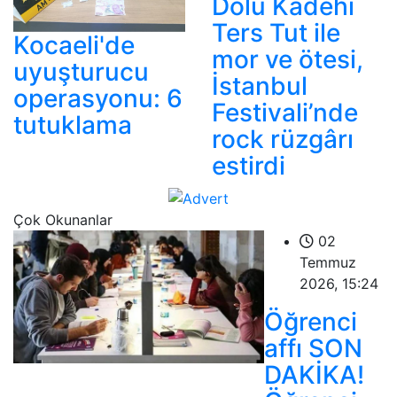
Dolu Kadehi
Ters Tut ile
Kocaeli'de
mor ve ötesi,
uyuşturucu
İstanbul
operasyonu: 6
Festivali’nde
tutuklama
rock rüzgârı
estirdi
Çok Okunanlar
02
Temmuz
2026, 15:24
Öğrenci
affı SON
DAKİKA!