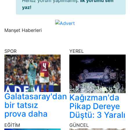
Henüz yorum yapılmamış.
İlk yorumu sen
yaz!
Manşet Haberleri
SPOR
YEREL
Galatasaray'dan
Kağızman'da
bir tatsız
Pikap Dereye
prova daha
Düştü: 3 Yaralı
EĞİTİM
GÜNCEL