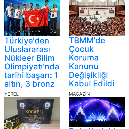
TBMM'de
Türkiye'den
Çocuk
Uluslararası
Koruma
Nükleer Bilim
Kanunu
Olimpiyatı'nda
Değişikliği
tarihi başarı: 1
Kabul Edildi
altın, 3 bronz
YEREL
MAGAZİN