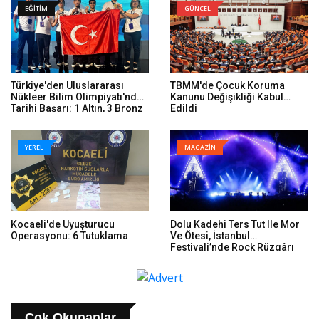
EĞİTİM
GÜNCEL
Türkiye'den Uluslararası
TBMM'de Çocuk Koruma
Nükleer Bilim Olimpiyatı'nda
Kanunu Değişikliği Kabul
Tarihi Başarı: 1 Altın, 3 Bronz
Edildi
YEREL
MAGAZİN
Kocaeli'de Uyuşturucu
Dolu Kadehi Ters Tut Ile Mor
Operasyonu: 6 Tutuklama
Ve Ötesi, İstanbul
Festivali’nde Rock Rüzgârı
Estirdi
Çok Okunanlar