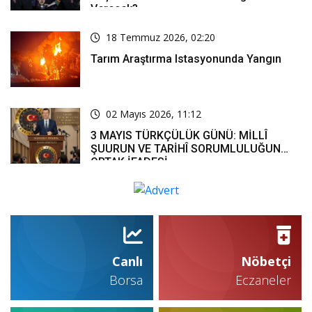
Verecek?
18 Temmuz 2026, 02:20
Tarım Araştırma Istasyonunda Yangın
02 Mayıs 2026, 11:12
3 MAYIS TÜRKÇÜLÜK GÜNÜ: MİLLÎ
ŞUURUN VE TARİHÎ SORUMLULUĞUN
ORTAK İFADESİ
Canlı
Nöbetçi
Borsa
Eczaneler