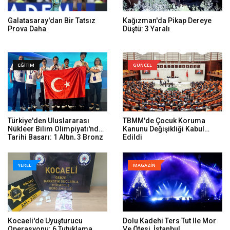
Galatasaray'dan Bir Tatsız
Kağızman'da Pikap Dereye
Prova Daha
Düştü: 3 Yaralı
EĞİTİM
GÜNCEL
Türkiye'den Uluslararası
TBMM'de Çocuk Koruma
Nükleer Bilim Olimpiyatı'nda
Kanunu Değişikliği Kabul
Tarihi Başarı: 1 Altın, 3 Bronz
Edildi
YEREL
MAGAZİN
Kocaeli'de Uyuşturucu
Dolu Kadehi Ters Tut Ile Mor
Operasyonu: 6 Tutuklama
Ve Ötesi, İstanbul