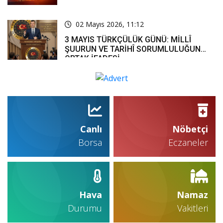
02 Mayıs 2026, 11:12
3 MAYIS TÜRKÇÜLÜK GÜNÜ: MİLLÎ
ŞUURUN VE TARİHÎ SORUMLULUĞUN
ORTAK İFADESİ
Canlı
Nöbetçi
Borsa
Eczaneler
Hava
Namaz
Durumu
Vakitleri