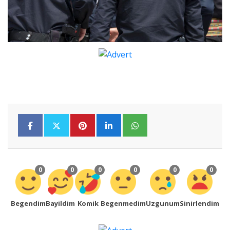
0
0
0
0
0
0
Begendim
Bayildim
Komik
Begenmedim
Uzgunum
Sinirlendim