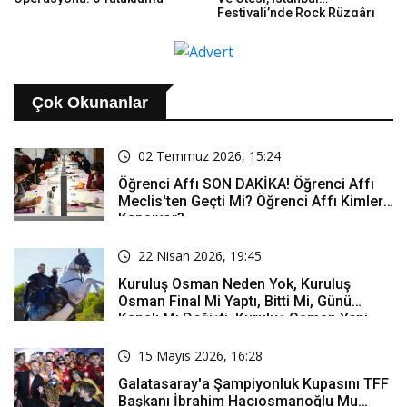
Festivali’nde Rock Rüzgârı
Estirdi
Çok Okunanlar
02 Temmuz 2026, 15:24
Öğrenci Affı SON DAKİKA! Öğrenci Affı
Meclis'ten Geçti Mi? Öğrenci Affı Kimleri
Kapsıyor?
22 Nisan 2026, 19:45
Kuruluş Osman Neden Yok, Kuruluş
Osman Final Mi Yaptı, Bitti Mi, Günü
Kanalı Mı Değişti, Kuruluş Osman Yeni
Bölüm Ne Zaman Yayınlanacak?
15 Mayıs 2026, 16:28
Galatasaray'a Şampiyonluk Kupasını TFF
Başkanı İbrahim Hacıosmanoğlu Mu