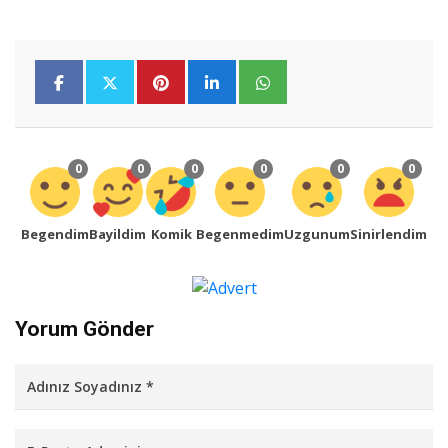
0
0
0
0
0
0
Begendim
Bayildim
Komik
Begenmedim
Uzgunum
Sinirlendim
Yorum Gönder