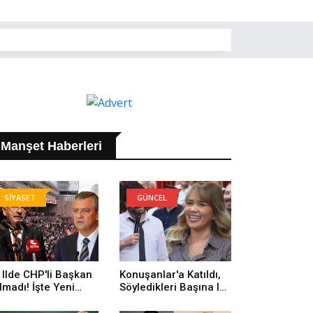
Manşet Haberleri
SİYASET
GÜNCEL
 Ilde CHP'li Başkan
Konuşanlar'a Katıldı,
lmadı! İşte Yeni
Söyledikleri Başına Iş
rti'ye Geçenlerin
Açtı! Gözaltına Alındı
yısı