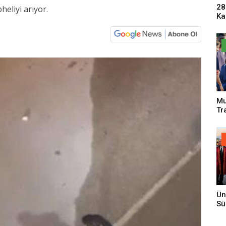
28
eliyi arıyor.
Ka
Pa
Sa
Mu
Tr
An
Ün
Sü
Gi