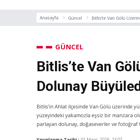
Anasayfa
Güncel
Bitlis’te Van Gölü Üzer
GÜNCEL
Bitlis’te Van Gö
Dolunay Büyüled
Bitlis’in Ahlat ilçesinde Van Gölü üzerinde y
yüzeyindeki yakamozla eşsiz bir manzara olu
parlayan dolunay, doğaseverler ve fotoğraf tu
Yayınlanma Tarihi :
01 Mayıs 2026, 23:07