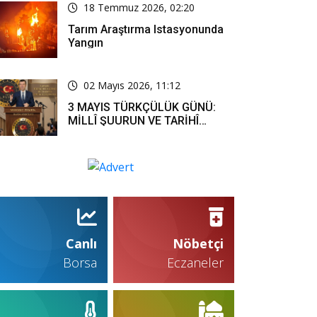
18 Temmuz 2026, 02:20
Tarım Araştırma Istasyonunda
Yangın
02 Mayıs 2026, 11:12
3 MAYIS TÜRKÇÜLÜK GÜNÜ:
MİLLÎ ŞUURUN VE TARİHÎ
SORUMLULUĞUN ORTAK
İFADESİ
Canlı
Nöbetçi
Borsa
Eczaneler