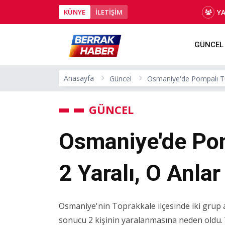
Y
KÜNYE
İLETİŞİM
GÜNCEL
Anasayfa
Güncel
Osmaniye'de Pompalı Tüf
GÜNCEL
Osmaniye'de Pomp
2 Yaralı, O Anla
Osmaniye'nin Toprakkale ilçesinde iki grup a
sonucu 2 kişinin yaralanmasına neden oldu. Y