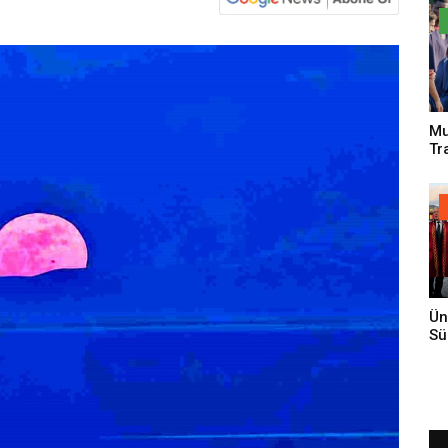
Mu
Tr
An
Ün
Sü
Gi