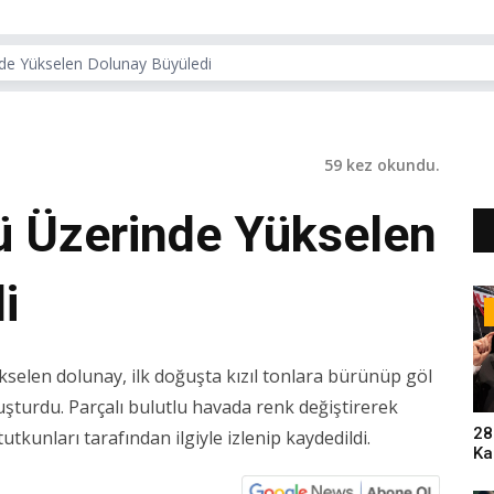
inde Yükselen Dolunay Büyüledi
59 kez okundu.
lü Üzerinde Yükselen
i
ükselen dolunay, ilk doğuşta kızıl tonlara bürünüp göl
şturdu. Parçalı bulutlu havada renk değiştirerek
28
tkunları tarafından ilgiyle izlenip kaydedildi.
Ka
Pa
Sa