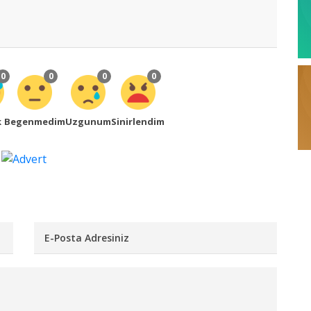
0
0
0
0
k
Begenmedim
Uzgunum
Sinirlendim