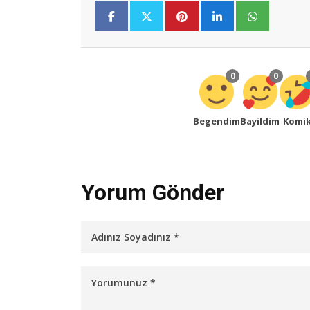
0
0
Begendim
Bayildim
Komi
Yorum Gönder