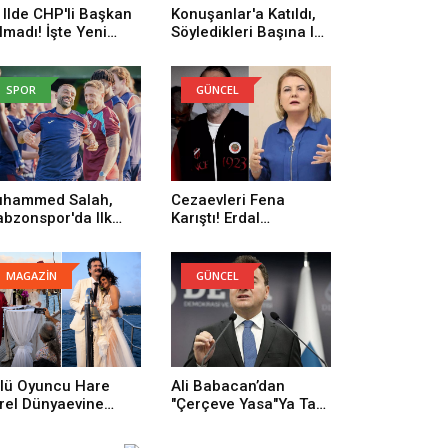
 Ilde CHP'li Başkan
Konuşanlar'a Katıldı,
lmadı! İşte Yeni
Söyledikleri Başına Iş
rti'ye Geçenlerin
Açtı! Gözaltına Alındı
yısı
SPOR
GÜNCEL
hammed Salah,
Cezaevleri Fena
abzonspor'da Ilk
Karıştı! Erdal
trenmanına Çıktı
Beşikçioğlu: Onların
Yüzünden Buradayım
MAGAZİN
GÜNCEL
lü Oyuncu Hare
Ali Babacan’dan
rel Dünyaevine
"Çerçeve Yasa"ya Tam
rdi
Destek: Tarihi Bir
Adım