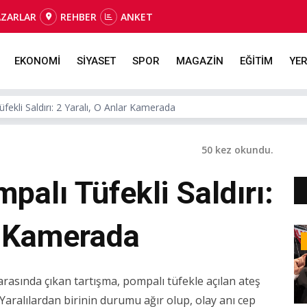
AZARLAR
REHBER
ANKET
EKONOMİ
SİYASET
SPOR
MAGAZİN
EĞİTİM
YER
ekli Saldırı: 2 Yaralı, O Anlar Kamerada
50 kez okundu.
alı Tüfekli Saldırı:
r Kamerada
rasında çıkan tartışma, pompalı tüfekle açılan ateş
aralılardan birinin durumu ağır olup, olay anı cep