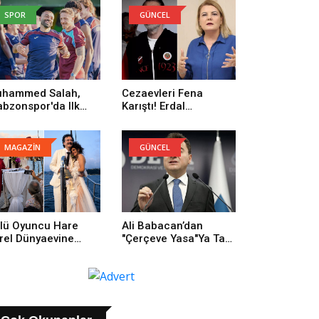
SPOR
GÜNCEL
hammed Salah,
Cezaevleri Fena
abzonspor'da Ilk
Karıştı! Erdal
trenmanına Çıktı
Beşikçioğlu: Onların
Yüzünden Buradayım
MAGAZİN
GÜNCEL
lü Oyuncu Hare
Ali Babacan’dan
rel Dünyaevine
"Çerçeve Yasa"ya Tam
rdi
Destek: Tarihi Bir
Adım