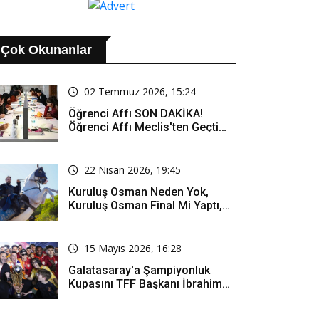
Çok Okunanlar
02 Temmuz 2026, 15:24
Öğrenci Affı SON DAKİKA!
Öğrenci Affı Meclis'ten Geçti
Mi? Öğrenci Affı Kimleri
Kapsıyor?
22 Nisan 2026, 19:45
Kuruluş Osman Neden Yok,
Kuruluş Osman Final Mi Yaptı,
Bitti Mi, Günü Kanalı Mı Değişti,
Kuruluş Osman Yeni Bölüm Ne
Zaman Yayınlanacak?
15 Mayıs 2026, 16:28
Galatasaray'a Şampiyonluk
Kupasını TFF Başkanı İbrahim
Hacıosmanoğlu Mu Verecek?