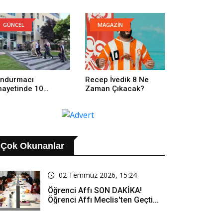
GÜNCEL
MAGAZİN
ndurmacı
Recep İvedik 8 Ne
nayetinde 10
Zaman Çıkacak?
tuklama
Çok Okunanlar
02 Temmuz 2026, 15:24
Öğrenci Affı SON DAKİKA!
Öğrenci Affı Meclis'ten Geçti
Mi? Öğrenci Affı Kimleri
Kapsıyor?