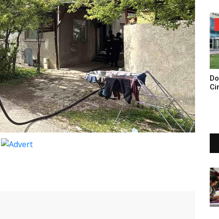
Do
Ci
Tu