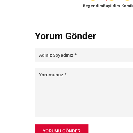
Begendim
Bayildim
Komi
Yorum Gönder
YORUMU GÖNDER