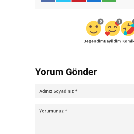
0
1
Begendim
Bayildim
Komi
Yorum Gönder