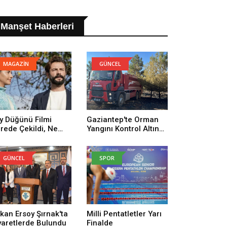
Manşet Haberleri
MAGAZİN
GÜNCEL
y Düğünü Filmi
Gaziantep'te Orman
rede Çekildi, Ne
Yangını Kontrol Altına
man Çekildi? Köy
Alındı
ğünü Filmi
uncuları Kim,
GÜNCEL
SPOR
nusu Ne?
kan Ersoy Şırnak'ta
Milli Pentatletler Yarı
yaretlerde Bulundu
Finalde