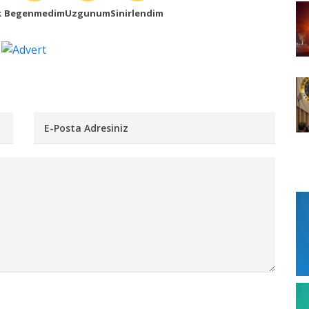
k
Begenmedim
Uzgunum
Sinirlendim