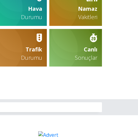
Hava
Namaz
Durumu
Vakitleri
Trafik
Canlı
Durumu
Sonuçlar