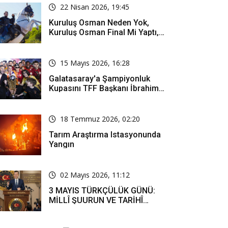
22 Nisan 2026, 19:45
Kuruluş Osman Neden Yok,
Kuruluş Osman Final Mi Yaptı,
Bitti Mi, Günü Kanalı Mı Değişti,
Kuruluş Osman Yeni Bölüm Ne
Zaman Yayınlanacak?
15 Mayıs 2026, 16:28
Galatasaray'a Şampiyonluk
Kupasını TFF Başkanı İbrahim
Hacıosmanoğlu Mu Verecek?
18 Temmuz 2026, 02:20
Tarım Araştırma Istasyonunda
Yangın
02 Mayıs 2026, 11:12
3 MAYIS TÜRKÇÜLÜK GÜNÜ:
MİLLÎ ŞUURUN VE TARİHÎ
SORUMLULUĞUN ORTAK
İFADESİ