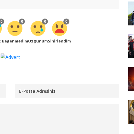
0
0
0
0
k
Begenmedim
Uzgunum
Sinirlendim