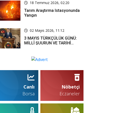
18 Temmuz 2026, 02:20
Tarım Araştırma Istasyonunda
Yangın
02 Mayıs 2026, 11:12
3 MAYIS TÜRKÇÜLÜK GÜNÜ:
MİLLÎ ŞUURUN VE TARİHÎ
SORUMLULUĞUN ORTAK
İFADESİ
Canlı
Nöbetçi
Borsa
Eczaneler