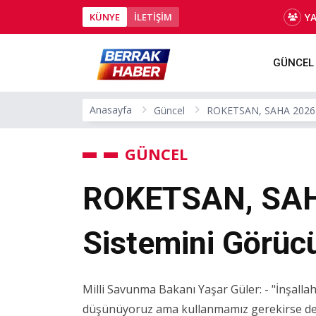
Y
KÜNYE
İLETİŞİM
GÜNCEL
Anasayfa
Güncel
ROKETSAN, SAHA 2026'da
GÜNCEL
ROKETSAN, SAHA
Sistemini Görüc
Milli Savunma Bakanı Yaşar Güler: - "İnşallah b
düşünüyoruz ama kullanmamız gerekirse de