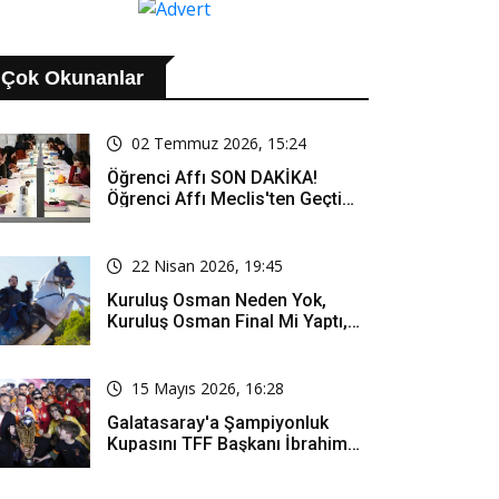
Çok Okunanlar
02 Temmuz 2026, 15:24
Öğrenci Affı SON DAKİKA!
Öğrenci Affı Meclis'ten Geçti
Mi? Öğrenci Affı Kimleri
Kapsıyor?
22 Nisan 2026, 19:45
Kuruluş Osman Neden Yok,
Kuruluş Osman Final Mi Yaptı,
Bitti Mi, Günü Kanalı Mı Değişti,
Kuruluş Osman Yeni Bölüm Ne
Zaman Yayınlanacak?
15 Mayıs 2026, 16:28
Galatasaray'a Şampiyonluk
Kupasını TFF Başkanı İbrahim
Hacıosmanoğlu Mu Verecek?