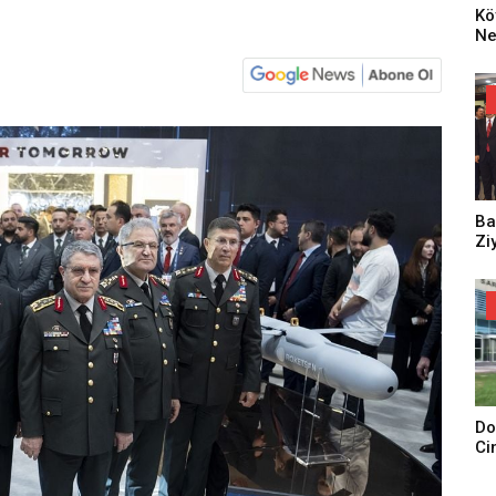
Kö
Ne
Za
Dü
Oy
Ko
Ba
Zi
Do
Ci
Tu