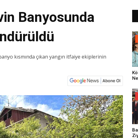
Evin Banyosunda
ndürüldü
 banyo kısmında çıkan yangın itfaiye ekiplerinin
Kö
Ne
Za
Dü
Oy
Ko
Ba
Zi