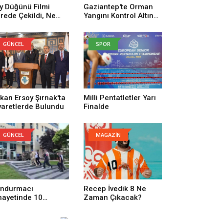
y Düğünü Filmi
Gaziantep'te Orman
rede Çekildi, Ne
Yangını Kontrol Altına
man Çekildi? Köy
Alındı
ğünü Filmi
uncuları Kim,
GÜNCEL
SPOR
nusu Ne?
kan Ersoy Şırnak'ta
Milli Pentatletler Yarı
yaretlerde Bulundu
Finalde
GÜNCEL
MAGAZİN
ndurmacı
Recep İvedik 8 Ne
nayetinde 10
Zaman Çıkacak?
tuklama