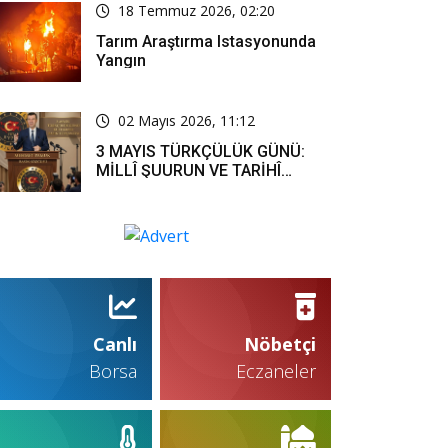
18 Temmuz 2026, 02:20
Tarım Araştırma Istasyonunda
Yangın
02 Mayıs 2026, 11:12
3 MAYIS TÜRKÇÜLÜK GÜNÜ:
MİLLÎ ŞUURUN VE TARİHÎ
SORUMLULUĞUN ORTAK
İFADESİ
Canlı
Nöbetçi
Borsa
Eczaneler