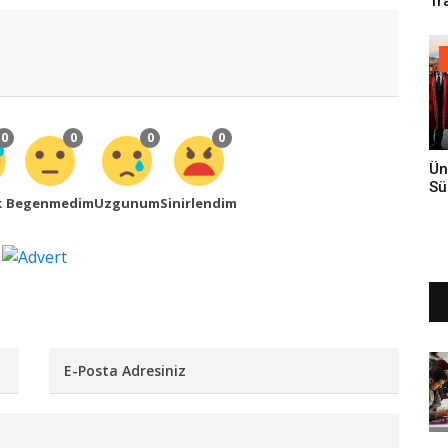
Tr
An
0
0
0
0
Ün
Sü
k
Begenmedim
Uzgunum
Sinirlendim
Gi