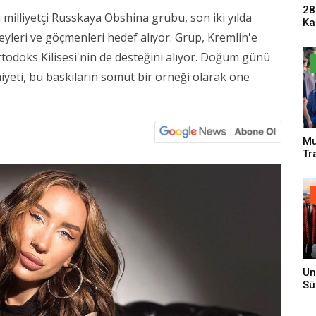
28
 milliyetçi Russkaya Obshina grubu, son iki yılda
Ka
Pa
yleri ve göçmenleri hedef alıyor. Grup, Kremlin'e
Sa
Ortodoks Kilisesi'nin de desteğini alıyor. Doğum günü
yeti, bu baskıların somut bir örneği olarak öne
Mu
Tr
An
Ün
Sü
Gi