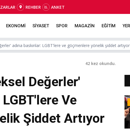
AZARLAR
REHBER
ANKET
EKONOMİ
SİYASET
SPOR
MAGAZİN
EĞİTİM
YER
erler' adına baskınlar: LGBT'lere ve göçmenlere yönelik şiddet artıyor
42 kez okundu.
ksel Değerler'
 LGBT'lere Ve
lik Şiddet Artıyor