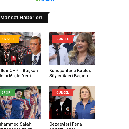
Manşet Haberleri
SİYASET
GÜNCEL
 Ilde CHP'li Başkan
Konuşanlar'a Katıldı,
lmadı! İşte Yeni
Söyledikleri Başına Iş
rti'ye Geçenlerin
Açtı! Gözaltına Alındı
yısı
SPOR
GÜNCEL
hammed Salah,
Cezaevleri Fena