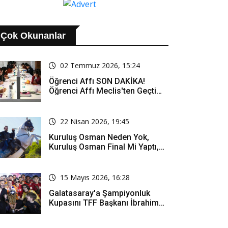
Çok Okunanlar
02 Temmuz 2026, 15:24
Öğrenci Affı SON DAKİKA!
Öğrenci Affı Meclis'ten Geçti
Mi? Öğrenci Affı Kimleri
Kapsıyor?
22 Nisan 2026, 19:45
Kuruluş Osman Neden Yok,
Kuruluş Osman Final Mi Yaptı,
Bitti Mi, Günü Kanalı Mı Değişti,
Kuruluş Osman Yeni Bölüm Ne
Zaman Yayınlanacak?
15 Mayıs 2026, 16:28
Galatasaray'a Şampiyonluk
Kupasını TFF Başkanı İbrahim
Hacıosmanoğlu Mu Verecek?