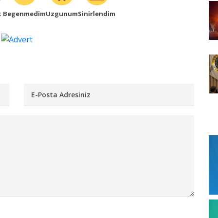
k
Begenmedim
Uzgunum
Sinirlendim