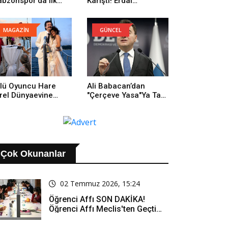
abzonspor'da Ilk
Karıştı! Erdal
trenmanına Çıktı
Beşikçioğlu: Onların
Yüzünden Buradayım
MAGAZİN
GÜNCEL
lü Oyuncu Hare
Ali Babacan’dan
rel Dünyaevine
"Çerçeve Yasa"ya Tam
rdi
Destek: Tarihi Bir
Adım
Çok Okunanlar
02 Temmuz 2026, 15:24
Öğrenci Affı SON DAKİKA!
Öğrenci Affı Meclis'ten Geçti
Mi? Öğrenci Affı Kimleri