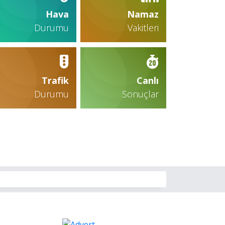
Hava
Namaz
Durumu
Vakitleri
Trafik
Canlı
Durumu
Sonuçlar