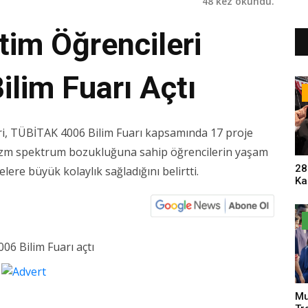
48 kez okundu.
itim Öğrencileri
lim Fuarı Açtı
ri, TÜBİTAK 4006 Bilim Fuarı kapsamında 17 proje
tizm spektrum bozukluğuna sahip öğrencilerin yaşam
28
elere büyük kolaylık sağladığını belirtti.
Ka
Pa
Sa
Mu