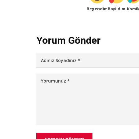
Begendim
Bayildim
Komi
Yorum Gönder