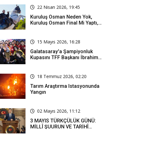
Kapsıyor?
22 Nisan 2026, 19:45
Kuruluş Osman Neden Yok,
Kuruluş Osman Final Mi Yaptı,
Bitti Mi, Günü Kanalı Mı Değişti,
Kuruluş Osman Yeni Bölüm Ne
Zaman Yayınlanacak?
15 Mayıs 2026, 16:28
Galatasaray'a Şampiyonluk
Kupasını TFF Başkanı İbrahim
Hacıosmanoğlu Mu Verecek?
18 Temmuz 2026, 02:20
Tarım Araştırma Istasyonunda
Yangın
02 Mayıs 2026, 11:12
3 MAYIS TÜRKÇÜLÜK GÜNÜ:
MİLLÎ ŞUURUN VE TARİHÎ
SORUMLULUĞUN ORTAK
İFADESİ