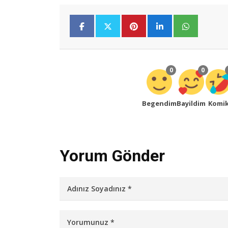
0
0
Begendim
Bayildim
Komi
Yorum Gönder