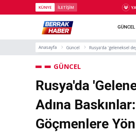
Y
KÜNYE
İLETİŞİM
GÜNCEL
Anasayfa
Güncel
Rusya'da 'geleneksel değ
GÜNCEL
Rusya'da 'gelene
Adına Baskınlar:
Göçmenlere Yöne