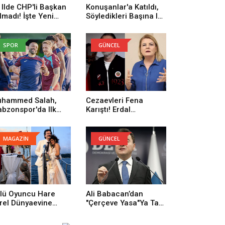
 Ilde CHP'li Başkan
Konuşanlar'a Katıldı,
lmadı! İşte Yeni
Söyledikleri Başına Iş
rti'ye Geçenlerin
Açtı! Gözaltına Alındı
yısı
SPOR
GÜNCEL
hammed Salah,
Cezaevleri Fena
abzonspor'da Ilk
Karıştı! Erdal
trenmanına Çıktı
Beşikçioğlu: Onların
Yüzünden Buradayım
MAGAZİN
GÜNCEL
lü Oyuncu Hare
Ali Babacan’dan
rel Dünyaevine
"Çerçeve Yasa"ya Tam
rdi
Destek: Tarihi Bir
Adım