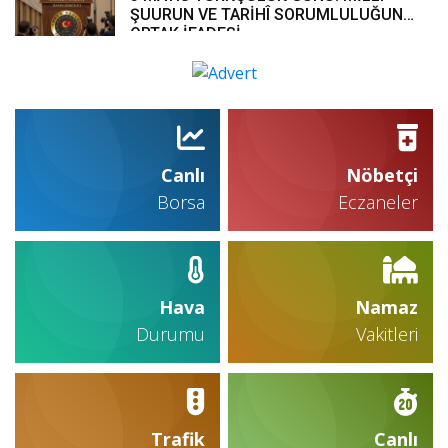
ŞUURUN VE TARİHÎ SORUMLULUĞUN
ORTAK İFADESİ
Canlı
Nöbetçi
Borsa
Eczaneler
Hava
Namaz
Durumu
Vakitleri
Trafik
Canlı