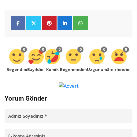
0
0
0
0
0
0
Begendim
Bayildim
Komik
Begenmedim
Uzgunum
Sinirlendim
Yorum Gönder