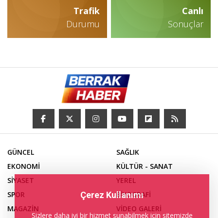
Trafik
Canlı
Durumu
Sonuçlar
GÜNCEL
SAĞLIK
EKONOMİ
KÜLTÜR - SANAT
SİYASET
YEREL
Çerez Kullanımı
SPOR
BİYOGRAFİ
MAGAZİN
VİDEO GALERİ
Sizlere daha iyi bir hizmet sunabilmek için sitemizde