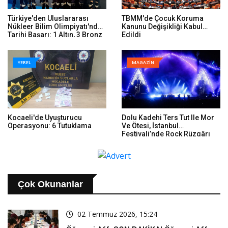
Türkiye'den Uluslararası
TBMM'de Çocuk Koruma
Nükleer Bilim Olimpiyatı'nda
Kanunu Değişikliği Kabul
Tarihi Başarı: 1 Altın, 3 Bronz
Edildi
YEREL
MAGAZİN
Kocaeli'de Uyuşturucu
Dolu Kadehi Ters Tut Ile Mor
Operasyonu: 6 Tutuklama
Ve Ötesi, İstanbul
Festivali’nde Rock Rüzgârı
Estirdi
Çok Okunanlar
02 Temmuz 2026, 15:24