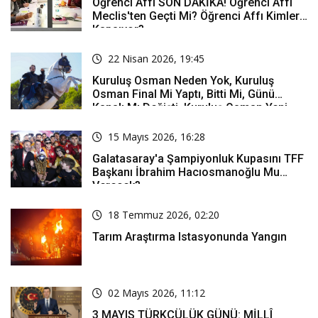
Öğrenci Affı SON DAKİKA! Öğrenci Affı
Meclis'ten Geçti Mi? Öğrenci Affı Kimleri
Kapsıyor?
22 Nisan 2026, 19:45
Kuruluş Osman Neden Yok, Kuruluş
Osman Final Mi Yaptı, Bitti Mi, Günü
Kanalı Mı Değişti, Kuruluş Osman Yeni
Bölüm Ne Zaman Yayınlanacak?
15 Mayıs 2026, 16:28
Galatasaray'a Şampiyonluk Kupasını TFF
Başkanı İbrahim Hacıosmanoğlu Mu
Verecek?
18 Temmuz 2026, 02:20
Tarım Araştırma Istasyonunda Yangın
02 Mayıs 2026, 11:12
3 MAYIS TÜRKÇÜLÜK GÜNÜ: MİLLÎ