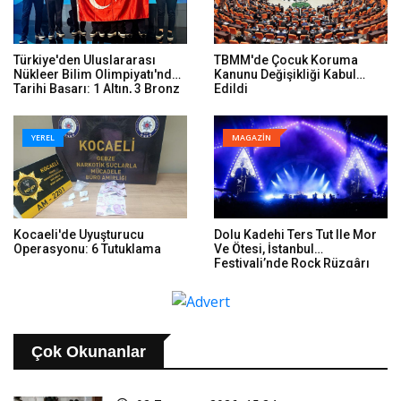
Türkiye'den Uluslararası
TBMM'de Çocuk Koruma
Nükleer Bilim Olimpiyatı'nda
Kanunu Değişikliği Kabul
Tarihi Başarı: 1 Altın, 3 Bronz
Edildi
YEREL
MAGAZİN
Kocaeli'de Uyuşturucu
Dolu Kadehi Ters Tut Ile Mor
Operasyonu: 6 Tutuklama
Ve Ötesi, İstanbul
Festivali’nde Rock Rüzgârı
Estirdi
Çok Okunanlar