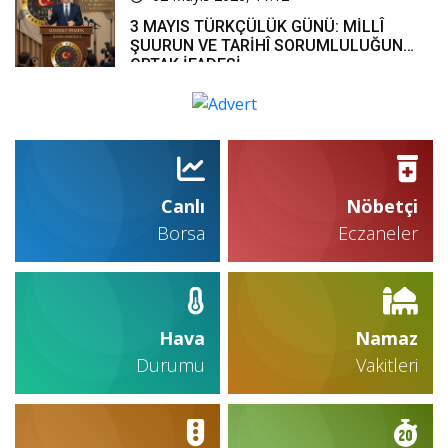
3 MAYIS TÜRKÇÜLÜK GÜNÜ: MİLLÎ
ŞUURUN VE TARİHÎ SORUMLULUĞUN
ORTAK İFADESİ
Canlı
Nöbetçi
Borsa
Eczaneler
Hava
Namaz
Durumu
Vakitleri