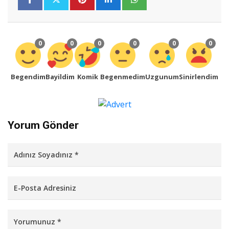
0
0
0
0
0
0
Begendim
Bayildim
Komik
Begenmedim
Uzgunum
Sinirlendim
Yorum Gönder