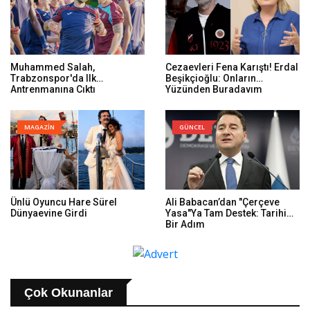
Muhammed Salah,
Cezaevleri Fena Karıştı! Erdal
Trabzonspor'da Ilk
Beşikçioğlu: Onların
Antrenmanına Çıktı
Yüzünden Buradayım
MAGAZİN
GÜNCEL
Ünlü Oyuncu Hare Sürel
Ali Babacan’dan "Çerçeve
Dünyaevine Girdi
Yasa"ya Tam Destek: Tarihi
Bir Adım
Çok Okunanlar