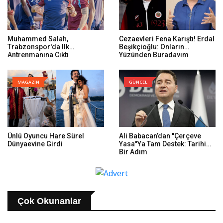
Muhammed Salah,
Cezaevleri Fena Karıştı! Erdal
Trabzonspor'da Ilk
Beşikçioğlu: Onların
Antrenmanına Çıktı
Yüzünden Buradayım
MAGAZİN
GÜNCEL
Ünlü Oyuncu Hare Sürel
Ali Babacan’dan "Çerçeve
Dünyaevine Girdi
Yasa"ya Tam Destek: Tarihi
Bir Adım
Çok Okunanlar