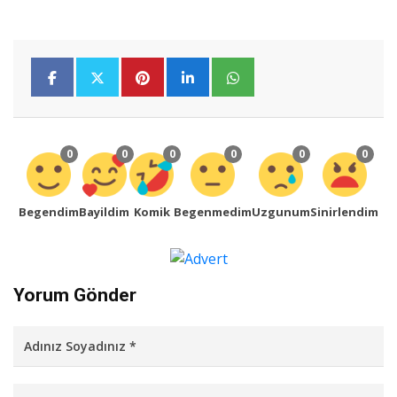
0
0
0
0
0
0
Begendim
Bayildim
Komik
Begenmedim
Uzgunum
Sinirlendim
Yorum Gönder