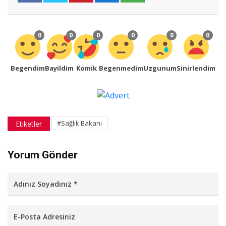
0
0
0
0
0
0
Begendim
Bayildim
Komik
Begenmedim
Uzgunum
Sinirlendim
#Sağlık Bakanı
Etiketler
Yorum Gönder