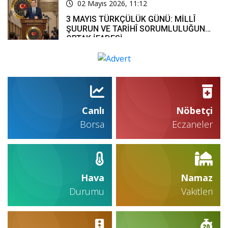
02 Mayıs 2026, 11:12
3 MAYIS TÜRKÇÜLÜK GÜNÜ: MİLLÎ
ŞUURUN VE TARİHÎ SORUMLULUĞUN
ORTAK İFADESİ
Canlı
Nöbetçi
Borsa
Eczaneler
Hava
Namaz
Durumu
Vakitleri