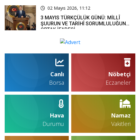
02 Mayıs 2026, 11:12
3 MAYIS TÜRKÇÜLÜK GÜNÜ: MİLLÎ
ŞUURUN VE TARİHÎ SORUMLULUĞUN
ORTAK İFADESİ
Canlı
Nöbetçi
Borsa
Eczaneler
Hava
Namaz
Durumu
Vakitleri