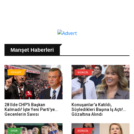
Manşet Haberleri
SİYASET
GÜNCEL
28 Ilde CHP'li Başkan
Konuşanlar'a Katıldı,
Kalmadı! İşte Yeni Parti'ye
Söyledikleri Başına Iş Açtı!
Geçenlerin Sayısı
Gözaltına Alındı
SPOR
GÜNCEL