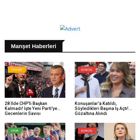
Manşet Haberleri
SİYASET
GÜNCEL
28 Ilde CHP'li Başkan
Konuşanlar'a Katıldı,
Kalmadı! İşte Yeni Parti'ye
Söyledikleri Başına Iş Açtı!
Geçenlerin Sayısı
Gözaltına Alındı
SPOR
GÜNCEL