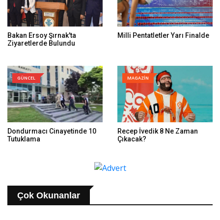
Bakan Ersoy Şırnak'ta
Milli Pentatletler Yarı Finalde
Ziyaretlerde Bulundu
GÜNCEL
MAGAZİN
Dondurmacı Cinayetinde 10
Recep İvedik 8 Ne Zaman
Tutuklama
Çıkacak?
Çok Okunanlar