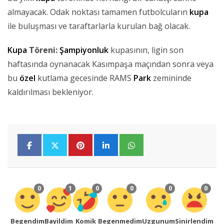
almayacak. Odak noktası tamamen futbolcuların
kupa
ile buluşması ve taraftarlarla kurulan bağ olacak.
Kupa
Töreni:
Şampiyonluk
kupasının, ligin son
haftasında oynanacak Kasımpaşa maçından sonra veya
bu
özel
kutlama gecesinde RAMS
Park
zemininde
kaldırılması bekleniyor.
0
1
0
0
0
0
Begendim
Bayildim
Komik
Begenmedim
Uzgunum
Sinirlendim