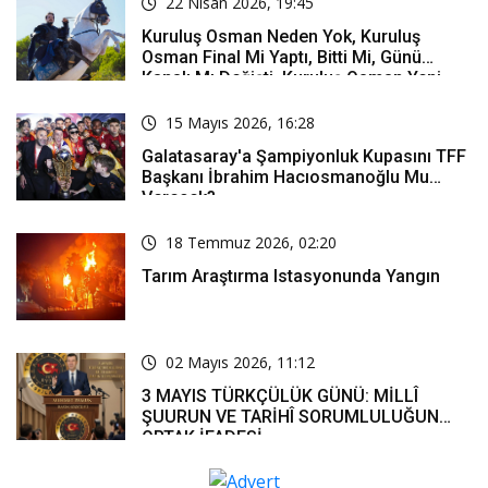
22 Nisan 2026, 19:45
Kuruluş Osman Neden Yok, Kuruluş
Osman Final Mi Yaptı, Bitti Mi, Günü
Kanalı Mı Değişti, Kuruluş Osman Yeni
Bölüm Ne Zaman Yayınlanacak?
15 Mayıs 2026, 16:28
Galatasaray'a Şampiyonluk Kupasını TFF
Başkanı İbrahim Hacıosmanoğlu Mu
Verecek?
18 Temmuz 2026, 02:20
Tarım Araştırma Istasyonunda Yangın
02 Mayıs 2026, 11:12
3 MAYIS TÜRKÇÜLÜK GÜNÜ: MİLLÎ
ŞUURUN VE TARİHÎ SORUMLULUĞUN
ORTAK İFADESİ