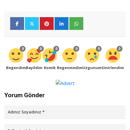
0
0
0
0
0
0
Begendim
Bayildim
Komik
Begenmedim
Uzgunum
Sinirlendim
Yorum Gönder