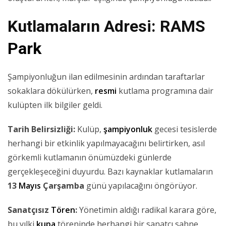
Kutlamaların Adresi: RAMS
Park
Şampiyonluğun ilan edilmesinin ardından taraftarlar
sokaklara dökülürken,
resmi
kutlama programına dair
kulüpten ilk bilgiler geldi.
Tarih Belirsizliği:
Kulüp,
şampiyonluk
gecesi tesislerde
herhangi bir etkinlik yapılmayacağını belirtirken, asıl
görkemli kutlamanın önümüzdeki günlerde
gerçekleşeceğini duyurdu. Bazı kaynaklar kutlamaların
13
Mayıs
Çarşamba
günü yapılacağını öngörüyor.
Sanatçısız
Tören
:
Yönetimin aldığı radikal karara göre,
bu yılki
kupa
töreninde herhangi bir sanatçı sahne