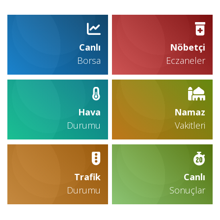
Canlı
Nöbetçi
Borsa
Eczaneler
Hava
Namaz
Durumu
Vakitleri
Trafik
Canlı
Durumu
Sonuçlar