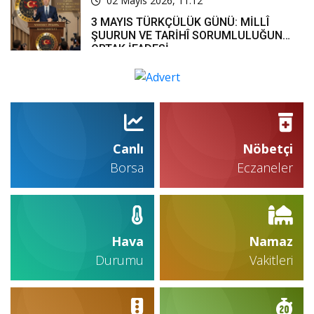
02 Mayıs 2026, 11:12
3 MAYIS TÜRKÇÜLÜK GÜNÜ: MİLLÎ
ŞUURUN VE TARİHÎ SORUMLULUĞUN
ORTAK İFADESİ
Canlı
Nöbetçi
Borsa
Eczaneler
Hava
Namaz
Durumu
Vakitleri