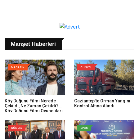
Manşet Haberleri
MAGAZİN
GÜNCEL
Köy Düğünü Filmi Nerede
Gaziantep'te Orman Yangını
Çekildi, Ne Zaman Çekildi?
Kontrol Altına Alındı
Köy Düğünü Filmi Oyuncuları
Kim, Konusu Ne?
GÜNCEL
SPOR