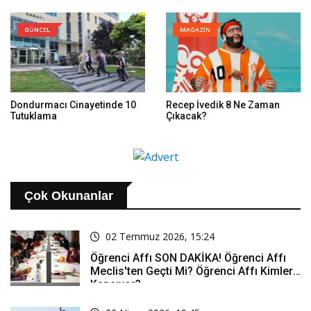
GÜNCEL
MAGAZİN
Dondurmacı Cinayetinde 10
Recep İvedik 8 Ne Zaman
Tutuklama
Çıkacak?
Çok Okunanlar
02 Temmuz 2026, 15:24
Öğrenci Affı SON DAKİKA! Öğrenci Affı
Meclis'ten Geçti Mi? Öğrenci Affı Kimleri
Kapsıyor?