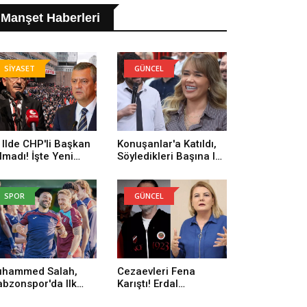
Manşet Haberleri
SİYASET
GÜNCEL
 Ilde CHP'li Başkan
Konuşanlar'a Katıldı,
lmadı! İşte Yeni
Söyledikleri Başına Iş
rti'ye Geçenlerin
Açtı! Gözaltına Alındı
yısı
SPOR
GÜNCEL
hammed Salah,
Cezaevleri Fena
abzonspor'da Ilk
Karıştı! Erdal
trenmanına Çıktı
Beşikçioğlu: Onların