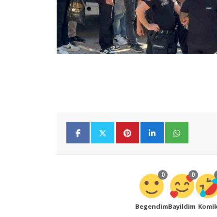
0
0
Begendim
Bayildim
Komi