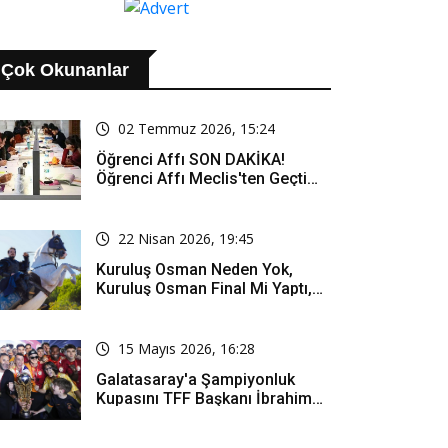
Çok Okunanlar
02 Temmuz 2026, 15:24
Öğrenci Affı SON DAKİKA!
Öğrenci Affı Meclis'ten Geçti
Mi? Öğrenci Affı Kimleri
Kapsıyor?
22 Nisan 2026, 19:45
Kuruluş Osman Neden Yok,
Kuruluş Osman Final Mi Yaptı,
Bitti Mi, Günü Kanalı Mı Değişti,
Kuruluş Osman Yeni Bölüm Ne
Zaman Yayınlanacak?
15 Mayıs 2026, 16:28
Galatasaray'a Şampiyonluk
Kupasını TFF Başkanı İbrahim
Hacıosmanoğlu Mu Verecek?