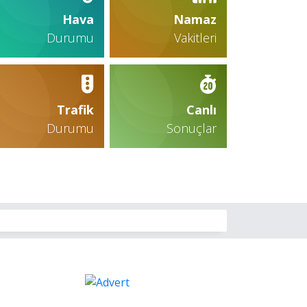
Hava
Namaz
Durumu
Vakitleri
Trafik
Canlı
Durumu
Sonuçlar