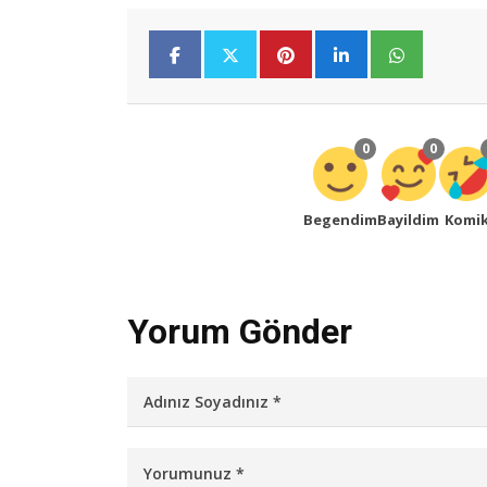
0
0
Begendim
Bayildim
Komi
Yorum Gönder