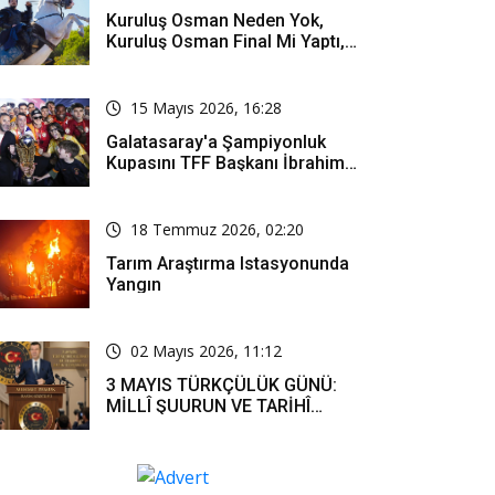
Kuruluş Osman Neden Yok,
Kuruluş Osman Final Mi Yaptı,
Bitti Mi, Günü Kanalı Mı Değişti,
Kuruluş Osman Yeni Bölüm Ne
Zaman Yayınlanacak?
15 Mayıs 2026, 16:28
Galatasaray'a Şampiyonluk
Kupasını TFF Başkanı İbrahim
Hacıosmanoğlu Mu Verecek?
18 Temmuz 2026, 02:20
Tarım Araştırma Istasyonunda
Yangın
02 Mayıs 2026, 11:12
3 MAYIS TÜRKÇÜLÜK GÜNÜ:
MİLLÎ ŞUURUN VE TARİHÎ
SORUMLULUĞUN ORTAK
İFADESİ