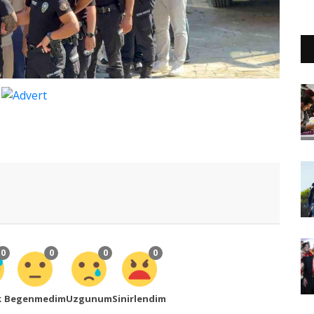
0
0
0
0
k
Begenmedim
Uzgunum
Sinirlendim