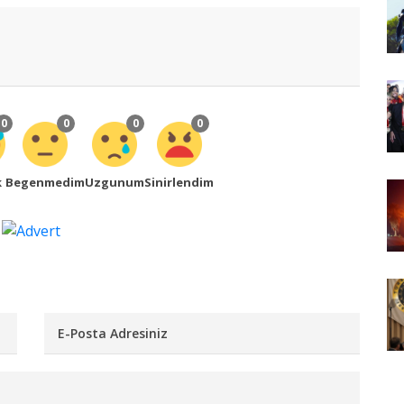
0
0
0
0
k
Begenmedim
Uzgunum
Sinirlendim