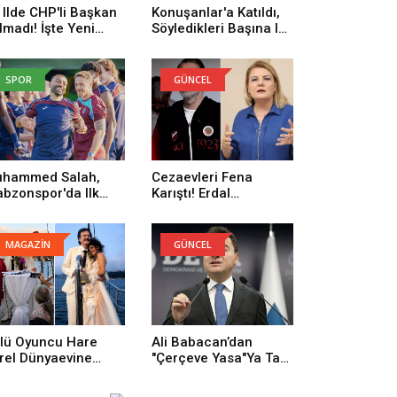
 Ilde CHP'li Başkan
Konuşanlar'a Katıldı,
lmadı! İşte Yeni
Söyledikleri Başına Iş
rti'ye Geçenlerin
Açtı! Gözaltına Alındı
yısı
SPOR
GÜNCEL
hammed Salah,
Cezaevleri Fena
abzonspor'da Ilk
Karıştı! Erdal
trenmanına Çıktı
Beşikçioğlu: Onların
Yüzünden Buradayım
MAGAZİN
GÜNCEL
lü Oyuncu Hare
Ali Babacan’dan
rel Dünyaevine
"Çerçeve Yasa"ya Tam
rdi
Destek: Tarihi Bir
Adım