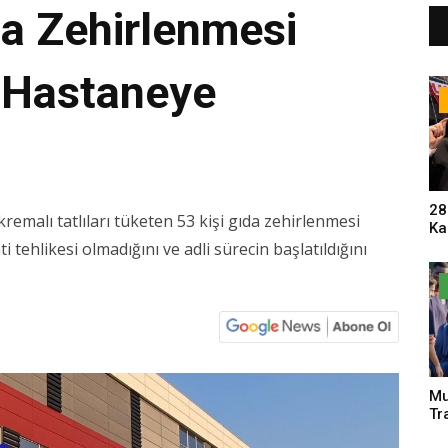
a Zehirlenmesi
i Hastaneye
28
emalı tatlıları tüketen 53 kişi gıda zehirlenmesi
Ka
Pa
 tehlikesi olmadığını ve adli sürecin başlatıldığını
Sa
Mu
Tr
An