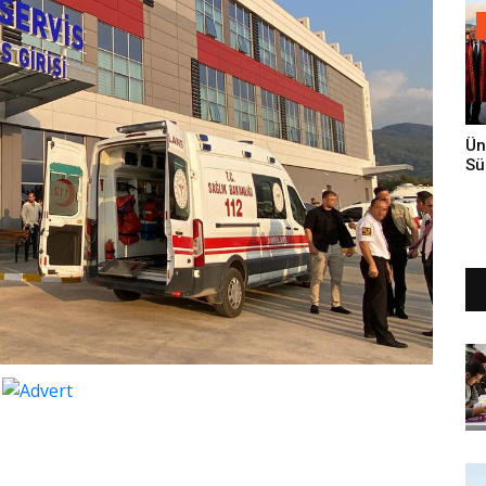
Ün
Sü
Gi