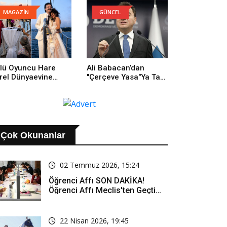
Yüzünden Buradayım
MAGAZİN
GÜNCEL
lü Oyuncu Hare
Ali Babacan’dan
rel Dünyaevine
"Çerçeve Yasa"ya Tam
rdi
Destek: Tarihi Bir
Adım
Çok Okunanlar
02 Temmuz 2026, 15:24
Öğrenci Affı SON DAKİKA!
Öğrenci Affı Meclis'ten Geçti
Mi? Öğrenci Affı Kimleri
Kapsıyor?
22 Nisan 2026, 19:45