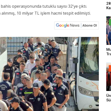
28
bahis operasyonunda tutuklu sayısı 32'ye çıktı.
Ka
Pa
ınmış, 10 milyar TL işlem hacmi tespit edilmişti.
Sa
Mu
Tr
An
Ün
Sü
Gi