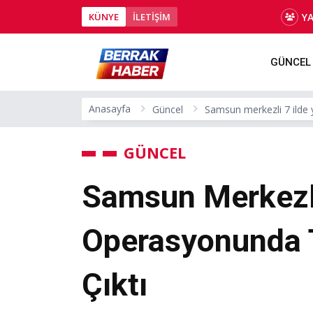
Y
KÜNYE
İLETİŞİM
GÜNCEL
Anasayfa
Güncel
Samsun merkezli 7 ilde y
GÜNCEL
Samsun Merkezli
Operasyonunda T
Çıktı