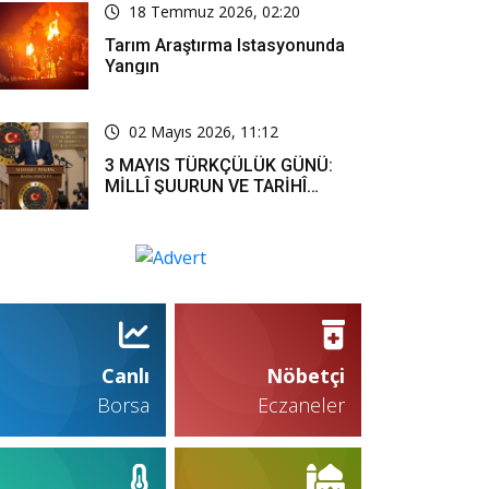
18 Temmuz 2026, 02:20
Tarım Araştırma Istasyonunda
Yangın
02 Mayıs 2026, 11:12
3 MAYIS TÜRKÇÜLÜK GÜNÜ:
MİLLÎ ŞUURUN VE TARİHÎ
SORUMLULUĞUN ORTAK
İFADESİ
Canlı
Nöbetçi
Borsa
Eczaneler