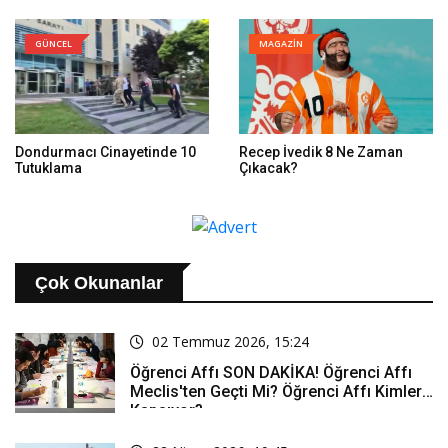
GÜNCEL
MAGAZİN
Dondurmacı Cinayetinde 10
Recep İvedik 8 Ne Zaman
Tutuklama
Çıkacak?
Çok Okunanlar
02 Temmuz 2026, 15:24
Öğrenci Affı SON DAKİKA! Öğrenci Affı
Meclis'ten Geçti Mi? Öğrenci Affı Kimleri
Kapsıyor?