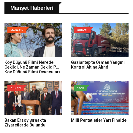
Manşet Haberleri
MAGAZİN
GÜNCEL
Köy Düğünü Filmi Nerede
Gaziantep'te Orman Yangını
Çekildi, Ne Zaman Çekildi?
Kontrol Altına Alındı
Köy Düğünü Filmi Oyuncuları
Kim, Konusu Ne?
GÜNCEL
SPOR
Bakan Ersoy Şırnak'ta
Milli Pentatletler Yarı Finalde
Ziyaretlerde Bulundu