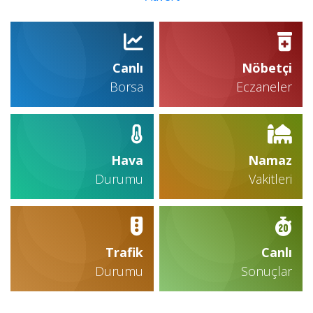
Canlı
Nöbetçi
Borsa
Eczaneler
Hava
Namaz
Durumu
Vakitleri
Trafik
Canlı
Durumu
Sonuçlar