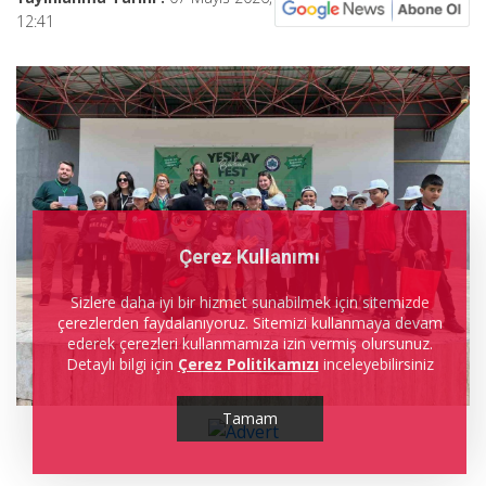
12:41
Çerez Kullanımı
Sizlere daha iyi bir hizmet sunabilmek için sitemizde
çerezlerden faydalanıyoruz. Sitemizi kullanmaya devam
ederek çerezleri kullanmamıza izin vermiş olursunuz.
Detaylı bilgi için
Çerez Politikamızı
inceleyebilirsiniz
Tamam