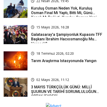
22 Nisan 2026, 19:45
Kuruluş Osman Neden Yok, Kuruluş
Osman Final Mi Yaptı, Bitti Mi, Günü
Kanalı Mı Değişti, Kuruluş Osman Yeni
Bölüm Ne Zaman Yayınlanacak?
15 Mayıs 2026, 16:28
Galatasaray'a Şampiyonluk Kupasını TFF
Başkanı İbrahim Hacıosmanoğlu Mu
Verecek?
18 Temmuz 2026, 02:20
Tarım Araştırma Istasyonunda Yangın
02 Mayıs 2026, 11:12
3 MAYIS TÜRKÇÜLÜK GÜNÜ: MİLLÎ
ŞUURUN VE TARİHÎ SORUMLULUĞUN
ORTAK İFADESİ