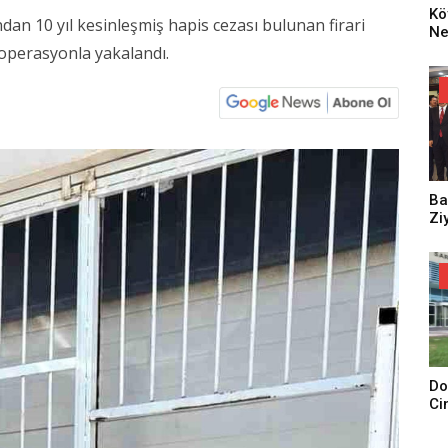
Kö
dan 10 yıl kesinleşmiş hapis cezası bulunan firari
Ne
Za
operasyonla yakalandı.
Dü
Oy
Ko
Ba
Zi
Do
Ci
Tu