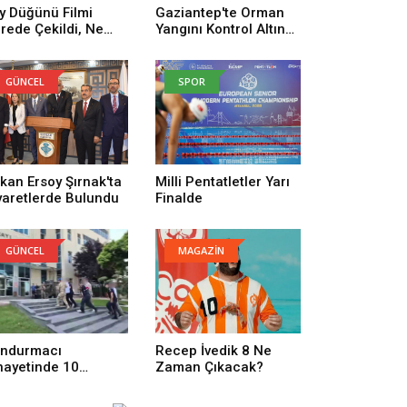
y Düğünü Filmi
Gaziantep'te Orman
rede Çekildi, Ne
Yangını Kontrol Altına
man Çekildi? Köy
Alındı
ğünü Filmi
uncuları Kim,
GÜNCEL
SPOR
nusu Ne?
kan Ersoy Şırnak'ta
Milli Pentatletler Yarı
yaretlerde Bulundu
Finalde
GÜNCEL
MAGAZİN
ndurmacı
Recep İvedik 8 Ne
nayetinde 10
Zaman Çıkacak?
tuklama