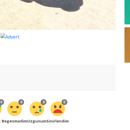
0
0
0
0
k
Begenmedim
Uzgunum
Sinirlendim