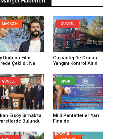
Manşet Haberleri
MAGAZİN
GÜNCEL
y Düğünü Filmi
Gaziantep'te Orman
rede Çekildi, Ne
Yangını Kontrol Altına
man Çekildi? Köy
Alındı
ğünü Filmi
uncuları Kim,
GÜNCEL
SPOR
nusu Ne?
kan Ersoy Şırnak'ta
Milli Pentatletler Yarı
yaretlerde Bulundu
Finalde
GÜNCEL
MAGAZİN