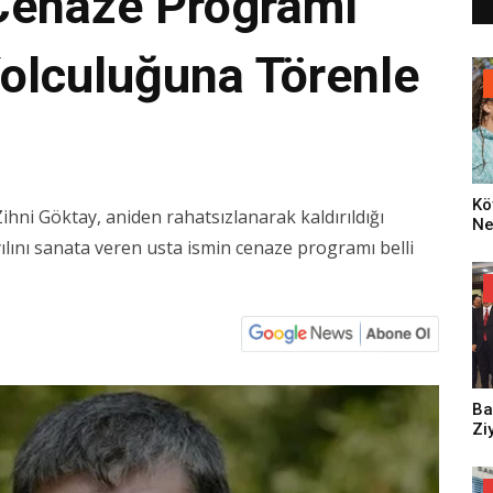
 Cenaze Programı
Yolculuğuna Törenle
Kö
hni Göktay, aniden rahatsızlanarak kaldırıldığı
Ne
Za
yılını sanata veren usta ismin cenaze programı belli
Dü
Oy
Ko
Ba
Zi