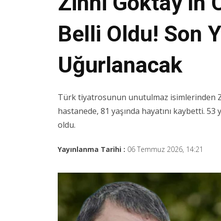
Zihni Göktay’ın
Belli Oldu! Son 
Uğurlanacak
Türk tiyatrosunun unutulmaz isimlerinden Zi
hastanede, 81 yaşında hayatını kaybetti. 53 
oldu.
Yayınlanma Tarihi :
06 Temmuz 2026, 14:21