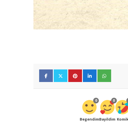
0
0
Begendim
Bayildim
Komi