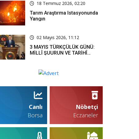
18 Temmuz 2026, 02:20
Tarım Araştırma Istasyonunda
Yangın
02 Mayıs 2026, 11:12
3 MAYIS TÜRKÇÜLÜK GÜNÜ:
MİLLÎ ŞUURUN VE TARİHÎ
SORUMLULUĞUN ORTAK
İFADESİ
Canlı
Nöbetçi
Borsa
Eczaneler