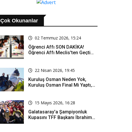
Çok Okunanlar
02 Temmuz 2026, 15:24
Öğrenci Affı SON DAKİKA!
Öğrenci Affı Meclis'ten Geçti
Mi? Öğrenci Affı Kimleri
Kapsıyor?
22 Nisan 2026, 19:45
Kuruluş Osman Neden Yok,
Kuruluş Osman Final Mi Yaptı,
Bitti Mi, Günü Kanalı Mı Değişti,
Kuruluş Osman Yeni Bölüm Ne
Zaman Yayınlanacak?
15 Mayıs 2026, 16:28
Galatasaray'a Şampiyonluk
Kupasını TFF Başkanı İbrahim
Hacıosmanoğlu Mu Verecek?