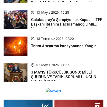
Kanalı Mı Değişti, Kuruluş Osman Yeni
Bölüm Ne Zaman Yayınlanacak?
15 Mayıs 2026, 16:28
Galatasaray'a Şampiyonluk Kupasını TFF
Başkanı İbrahim Hacıosmanoğlu Mu
Verecek?
18 Temmuz 2026, 02:20
Tarım Araştırma Istasyonunda Yangın
02 Mayıs 2026, 11:12
3 MAYIS TÜRKÇÜLÜK GÜNÜ: MİLLÎ
ŞUURUN VE TARİHÎ SORUMLULUĞUN
ORTAK İFADESİ