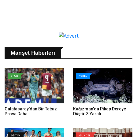
Manşet Haberleri
SPOR
YEREL
Galatasaray'dan Bir Tatsız
Kağızman'da Pikap Dereye
Prova Daha
Düştü: 3 Yaralı
EĞİTİM
GÜNCEL