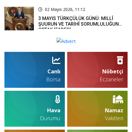
02 Mayıs 2026, 11:12
3 MAYIS TÜRKÇÜLÜK GÜNÜ: MİLLÎ
ŞUURUN VE TARİHÎ SORUMLULUĞUN
ORTAK İFADESİ
Canlı
Nöbetçi
Borsa
Eczaneler
Hava
Namaz
Durumu
Vakitleri