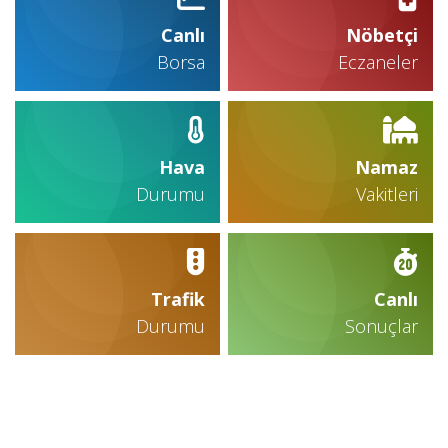
Canlı
Nöbetçi
Borsa
Eczaneler
Hava
Namaz
Durumu
Vakitleri
Trafik
Canlı
Durumu
Sonuçlar