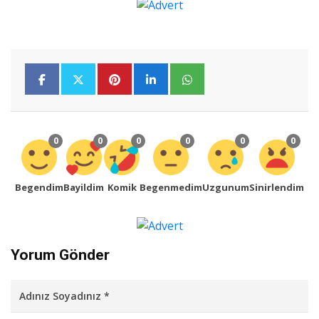
0
0
0
0
0
0
Begendim
Bayildim
Komik
Begenmedim
Uzgunum
Sinirlendim
Yorum Gönder