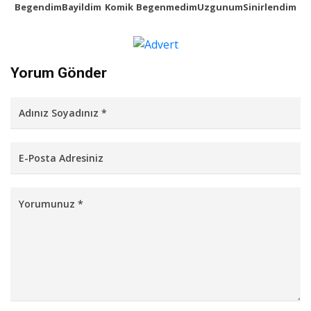
Begendim
Bayildim
Komik
Begenmedim
Uzgunum
Sinirlendim
Yorum Gönder