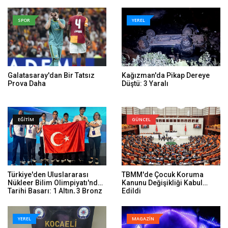
SPOR
YEREL
Galatasaray'dan Bir Tatsız
Kağızman'da Pikap Dereye
Prova Daha
Düştü: 3 Yaralı
EĞİTİM
GÜNCEL
Türkiye'den Uluslararası
TBMM'de Çocuk Koruma
Nükleer Bilim Olimpiyatı'nda
Kanunu Değişikliği Kabul
Tarihi Başarı: 1 Altın, 3 Bronz
Edildi
YEREL
MAGAZİN