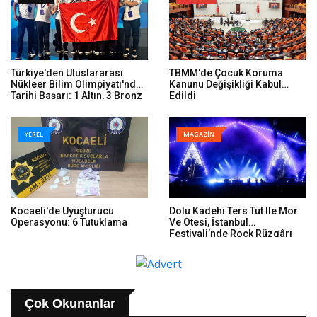
Türkiye'den Uluslararası
TBMM'de Çocuk Koruma
Nükleer Bilim Olimpiyatı'nda
Kanunu Değişikliği Kabul
Tarihi Başarı: 1 Altın, 3 Bronz
Edildi
YEREL
MAGAZİN
Kocaeli'de Uyuşturucu
Dolu Kadehi Ters Tut Ile Mor
Operasyonu: 6 Tutuklama
Ve Ötesi, İstanbul
Festivali’nde Rock Rüzgârı
Estirdi
Çok Okunanlar